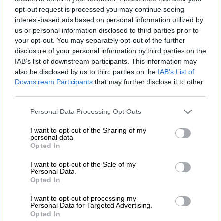
Αντισεισμικής Τεχνολογίας Εθνικό
opt-out request is processed you may continue seeing
Μετσόβιο Πολυτεχνείο και ο Ηλεκτρονικός
interest-based ads based on personal information utilized by
Μηχανικός Μάκης Ασημακόπουλος
us or personal information disclosed to third parties prior to
διαπίστωσαν πως η τριώροφη κατοικία της
your opt-out. You may separately opt-out of the further
Κοφινάς Α.Ε. πέρασε με επιτυχία το κρας
disclosure of your personal information by third parties on the
IAB’s list of downstream participants. This information may
τεστ των 9 Ρίχτερ με 1G επιτάχυνση.
also be disclosed by us to third parties on the
IAB’s List of
Downstream Participants
that may further disclose it to other
third parties.
Please note that this website/app uses one or more Google
Personal Data Processing Opt Outs
services and may gather and store information including but
not limited to your visit or usage behaviour. You may click to
I want to opt-out of the Sharing of my
personal data.
grant or deny consent to Google and its third-party tags to
Opted In
use your data for below specified purposes in below Google
consent section.
I want to opt-out of the Sale of my
Personal Data.
Opted In
I want to opt-out of processing my
Personal Data for Targeted Advertising.
Opted In