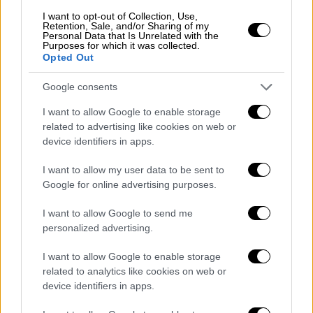
I want to opt-out of Collection, Use,
Retention, Sale, and/or Sharing of my
Ελλάδα
|
29.05.2023 00:00
Personal Data that Is Unrelated with the
Purposes for which it was collected.
Κοφινάς Α.Ε: Ηγέτης στην επιστημονική
Opted Out
εκπαίδευση για τα μυστικά του ξύλου
Google consents
Στο μεγάλο στοίχημα της Κοφινάς Α.Ε. στον
τομέα της εκπαίδευσης στηρίζεται η
I want to allow Google to enable storage
related to advertising like cookies on web or
επιτυχία της επιχείρισης αλλά και η φήμη
device identifiers in apps.
της που πλέον αγγίζει τα όρια του μύθου
στην αγορά των προκατασκευασμένων
I want to allow my user data to be sent to
κατασκευών.
Google for online advertising purposes.
I want to allow Google to send me
personalized advertising.
I want to allow Google to enable storage
related to analytics like cookies on web or
device identifiers in apps.