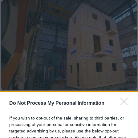
Ελλάδα
|
01.06.2023 09:00
Do Not Process My Personal Information
Χαράλαμπος Μουζάκης: «Το 1G στο τεστ
κόπωσης στο τριώροφο δεν το έχουμε
If you wish to opt-out of the sale, sharing to third parties, or
δει ακόμα σε σεισμό στην Ελλάδα»
processing of your personal or sensitive information for
targeted advertising by us, please use the below opt-out
Ο Αναπληρωτικής Εργαστήριο
section to confirm your selection. Please note that after your