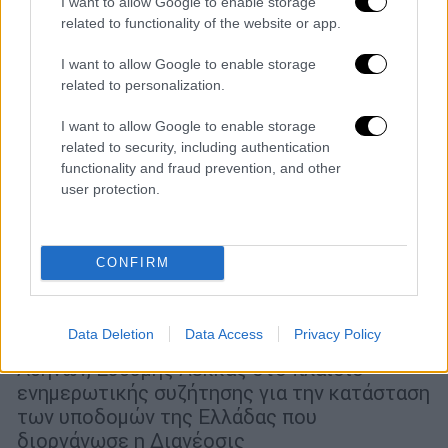
I want to allow Google to enable storage
related to functionality of the website or app.
I want to allow Google to enable storage
related to personalization.
I want to allow Google to enable storage
related to security, including authentication
functionality and fraud prevention, and other
Ελλάδα
|
06.04.2023 06:55
user protection.
Προσεισμικός έλεγχος σε 20.000
σχολεία και νοσοκομεία: Πότε θα έχει
ολοκληρωθεί - Ποια είναι τα πιο
CONFIRM
ευάλωτα κτίρια
Τι επεσήμανε ο πρόεδρος του ΟΑΣΠ και
Data Deletion
Data Access
Privacy Policy
καθηγητής του Πανεπιστημίου
Αθηνών, Ευθύμης Λέκκας στο πλαίσιο
ενημερωτικής συζήτησης για την κατάσταση
των υποδομών της Ελλάδας που
διοργάνωσε η Διανέοσις