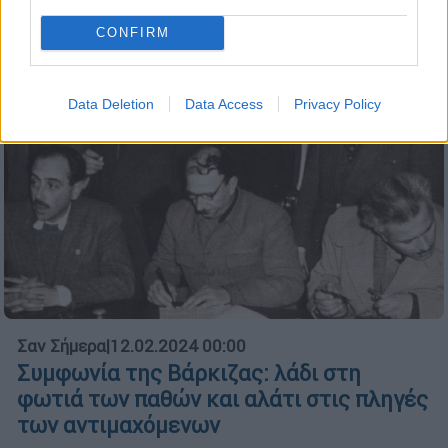
CONFIRM
Data Deletion
Data Access
Privacy Policy
Σαν Σήμερα
|
12.02.2024 00:00
Συμφωνία της Βάρκιζας: λάδι στη
φωτιά των παθών και αλάτι στις πληγές
των αντιμαχόμενων