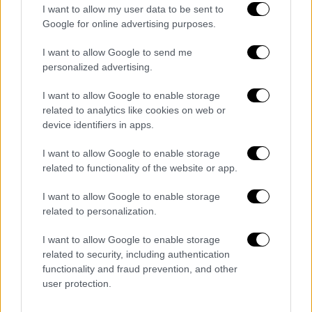
I want to allow my user data to be sent to
Google for online advertising purposes.
I want to allow Google to send me
personalized advertising.
I want to allow Google to enable storage
related to analytics like cookies on web or
device identifiers in apps.
Σαν Σήμερα
|
20.03.2024 00:00
I want to allow Google to enable storage
«Ήταν κομμουνιστής κι έπρεπε να τον
related to functionality of the website or app.
σκοτώσω»: η κυνική δικαιολογία του
I want to allow Google to enable storage
φονιά του Γιάννη Ζεύγου που έπεισε
related to personalization.
μόνο τους δικαστές…
I want to allow Google to enable storage
Ήταν μια μέρα σαν σήμερα, 20 Μαρτίου του
related to security, including authentication
1947, όταν ο Γιάννης Ζεύγος, βετεράνος
functionality and fraud prevention, and other
κομμουνιστής, εξέχων στέλεχος του ΚΚΕ,
user protection.
έπεφτε νεκρός από σφαίρες.