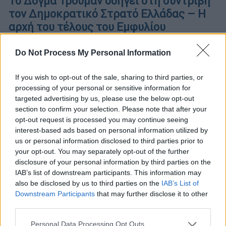
Το Δόγμα Τρούμαν οδηγεί στη συντριβή
τον Δημοκρατικό Στρατό Ελλάδας – Η
αρχή του τέλους του Εμφυλίου
Το δόγμα Τρούμαν ουσιαστικά
Do Not Process My Personal Information
αναπροσανατόλιζε την εξωτερική πολιτική
των ΗΠΑ, που συνήθως έμενε μακριά από
If you wish to opt-out of the sale, sharing to third parties, or
περιφερειακές συγκρούσεις...
processing of your personal or sensitive information for
targeted advertising by us, please use the below opt-out
section to confirm your selection. Please note that after your
opt-out request is processed you may continue seeing
interest-based ads based on personal information utilized by
us or personal information disclosed to third parties prior to
your opt-out. You may separately opt-out of the further
disclosure of your personal information by third parties on the
IAB’s list of downstream participants. This information may
also be disclosed by us to third parties on the
IAB’s List of
Downstream Participants
that may further disclose it to other
third parties.
Please note that this website/app uses one or more Google
Personal Data Processing Opt Outs