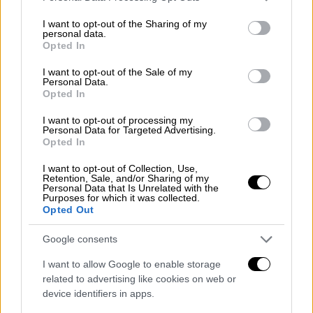
services and may gather and store information including but
not limited to your visit or usage behaviour. You may click to
I want to opt-out of the Sharing of my
personal data.
grant or deny consent to Google and its third-party tags to
Opted In
use your data for below specified purposes in below Google
Σαν Σήμερα
|
31.03.2024 00:00
consent section.
I want to opt-out of the Sale of my
Ξεσπάει ο Eμφύλιος του 1946 – Η πιο
Personal Data.
πολύνεκρη τραγωδία της νεότερης
Opted In
Ελλάδας!
I want to opt-out of processing my
Personal Data for Targeted Advertising.
Ο Ελληνικός Εμφύλιος θεωρείται ως η
Opted In
πρώτη πράξη του Ψυχρού Πολέμου στη
μεταπολεμική ιστορία και ήταν η πολεμική
I want to opt-out of Collection, Use,
Retention, Sale, and/or Sharing of my
σύγκρουση με τις μεγαλύτερες απώλειες
Personal Data that Is Unrelated with the
Purposes for which it was collected.
που γνώρισε η Ελλάδα από το 1830!
Opted Out
Google consents
I want to allow Google to enable storage
related to advertising like cookies on web or
device identifiers in apps.