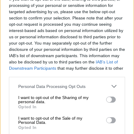
processing of your personal or sensitive information for
targeted advertising by us, please use the below opt-out
section to confirm your selection. Please note that after your
opt-out request is processed you may continue seeing
interest-based ads based on personal information utilized by
us or personal information disclosed to third parties prior to
your opt-out. You may separately opt-out of the further
disclosure of your personal information by third parties on the
IAB’s list of downstream participants. This information may
Τηλεόραση
|
11.12.2025 14:17
also be disclosed by us to third parties on the
IAB’s List of
Έρχεται το «House of the Dragon 3»: Οι
Downstream Participants
that may further disclose it to other
third parties.
πρώτες εικόνες προκαλούν φρενίτιδα
στους φαν
Please note that this website/app uses one or more Google
Personal Data Processing Opt Outs
services and may gather and store information including but
Η πρεμιέρα του νέου κύκλου αναμένεται τον
not limited to your visit or usage behaviour. You may click to
I want to opt-out of the Sharing of my
Ιούνιο του 2026
personal data.
grant or deny consent to Google and its third-party tags to
Opted In
use your data for below specified purposes in below Google
consent section.
I want to opt-out of the Sale of my
Personal Data.
Opted In