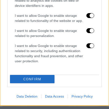
related to analytics like cookies on web or
σειράς «Η υπέροχη φίλη μου», της διεθνώς
device identifiers in apps.
αναγνωρισμένης μεταφοράς του ομώνυμου
I want to allow Google to enable storage
μυθιστορήματος της Έλενα Φεράντε από το
related to functionality of the website or app.
HBO και τη Rai
I want to allow Google to enable storage
related to personalization.
I want to allow Google to enable storage
related to security, including authentication
functionality and fraud prevention, and other
user protection.
CONFIRM
Data Deletion
Data Access
Privacy Policy