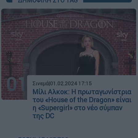
ΔΗΜΟΦΙΛΗ ΣΤΟ TAG
01
Σινεμά
|
01.02.2024 17:15
Μίλι Aλκοκ: Η πρωταγωνίστρια
του «House of the Dragon» είναι
η «Supergirl» στο νέο σύμπαν
της DC