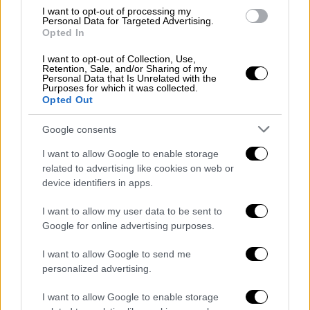
I want to opt-out of processing my
Personal Data for Targeted Advertising.
Opted In
I want to opt-out of Collection, Use,
Retention, Sale, and/or Sharing of my
Personal Data that Is Unrelated with the
Purposes for which it was collected.
Opted Out
Google consents
I want to allow Google to enable storage
related to advertising like cookies on web or
Σινεμά
|
04.11.2025 19:40
device identifiers in apps.
Ο Σαβέριο Κοστάντσο στο Φεστιβάλ
I want to allow my user data to be sent to
Θεσσαλονίκης: «Η Έλενα Φεράντε είναι
Google for online advertising purposes.
μια επικίνδυνη συγγραφέας»
I want to allow Google to send me
Στην αίθουσα «Παύλος Ζάννας» βρέθηκε ο
personalized advertising.
Σαβέριο Κοστάντσο, ο οποίος ανέλυσε τη
δημιουργική διαδικασία που βίωσε ως
I want to allow Google to enable storage
σκηνοθέτης, δημιουργός και showrunner της