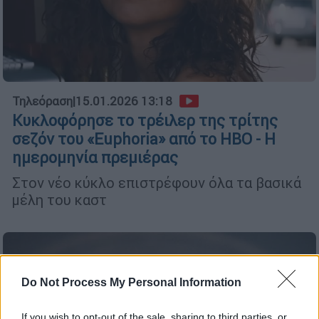
Τηλεόραση
|
15.01.2026 13:18
Κυκλοφόρησε το τρέιλερ της τρίτης
σεζόν του «Euphoria» από το HBO - Η
ημερομηνία πρεμιέρας
Στον νέο κύκλο επιστρέφουν όλα τα βασικά
μέλη του καστ
Do Not Process My Personal Information
If you wish to opt-out of the sale, sharing to third parties, or