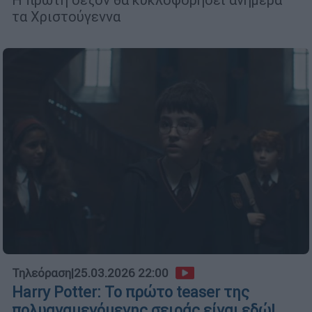
τα Χριστούγεννα
Τηλεόραση
|
25.03.2026 22:00
Harry Potter: Το πρώτο teaser της
πολυαναμενόμενης σειράς είναι εδώ!