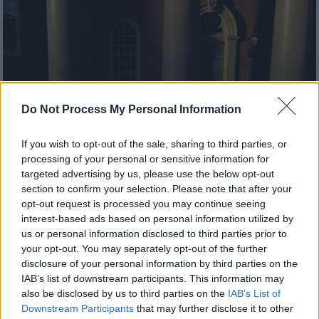
Do Not Process My Personal Information
If you wish to opt-out of the sale, sharing to third parties, or
processing of your personal or sensitive information for
Κόσμος
|
15.06.2023 09:17
targeted advertising by us, please use the below opt-out
section to confirm your selection. Please note that after your
Σκάνδαλο στο Χάρβαρντ: Ο διευθυντής
opt-out request is processed you may continue seeing
του νεκροτομείου διώκεται για εμπορία
interest-based ads based on personal information utilized by
ανθρωπίνων οργάνων και λειψάνων
us or personal information disclosed to third parties prior to
your opt-out. You may separately opt-out of the further
Δεν φέρεται να εμπλέκεται άλλο πρόσωπο
disclosure of your personal information by third parties on the
από το πανεπιστήμιο
IAB’s list of downstream participants. This information may
also be disclosed by us to third parties on the
IAB’s List of
Downstream Participants
that may further disclose it to other