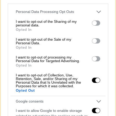
third parties.
Please note that this website/app uses one or more Google
Personal Data Processing Opt Outs
services and may gather and store information including but
not limited to your visit or usage behaviour. You may click to
I want to opt-out of the Sharing of my
personal data.
grant or deny consent to Google and its third-party tags to
Opted In
use your data for below specified purposes in below Google
consent section.
I want to opt-out of the Sale of my
Personal Data.
Opted In
I want to opt-out of processing my
Personal Data for Targeted Advertising.
Opted In
I want to opt-out of Collection, Use,
Κόσμος
|
01.05.2023 22:54
Retention, Sale, and/or Sharing of my
Personal Data that Is Unrelated with the
Πούλησε εγκεφάλους, καρδιές,
Purposes for which it was collected.
Opted Out
πνεύμονες και γεννητικά όργανα μέσω
Facebook – Έκλεβε τα μέλη από
Google consents
πτώματα της ιατρικής σχολής - Φρίκη
I want to allow Google to enable storage
στις ΗΠΑ
related to advertising like cookies on web or