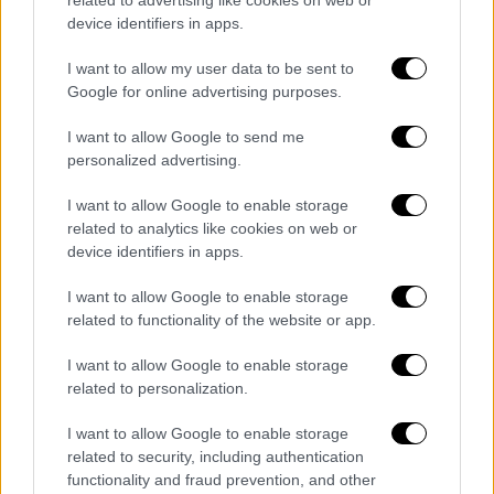
Η 36χρονη από το Αρκάνσας δηλώνει αθώα
device identifiers in apps.
– Ποιος είναι ο αγοραστής του μακάβριου
I want to allow my user data to be sent to
εμπορεύματος
Google for online advertising purposes.
I want to allow Google to send me
personalized advertising.
I want to allow Google to enable storage
related to analytics like cookies on web or
device identifiers in apps.
I want to allow Google to enable storage
related to functionality of the website or app.
I want to allow Google to enable storage
related to personalization.
I want to allow Google to enable storage
related to security, including authentication
functionality and fraud prevention, and other
Κόσμος
|
05.01.2023 07:35