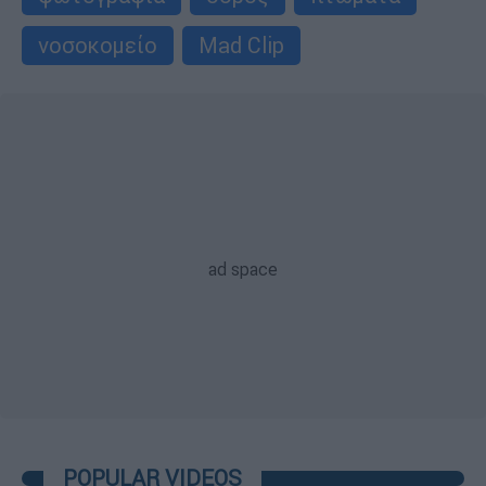
νοσοκομείο
Mad Clip
POPULAR VIDEOS