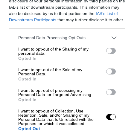
γυναίκα του!
disclosure of your personal information by third parties on the
IAB’s list of downstream participants. This information may
also be disclosed by us to third parties on the
IAB’s List of
Downstream Participants
that may further disclose it to other
third parties.
Please note that this website/app uses one or more Google
Personal Data Processing Opt Outs
services and may gather and store information including but
not limited to your visit or usage behaviour. You may click to
I want to opt-out of the Sharing of my
personal data.
grant or deny consent to Google and its third-party tags to
Opted In
use your data for below specified purposes in below Google
consent section.
I want to opt-out of the Sale of my
Personal Data.
Opted In
I want to opt-out of processing my
Personal Data for Targeted Advertising.
Opted In
I want to opt-out of Collection, Use,
Ελλάδα
|
08.06.2023 22:18
Retention, Sale, and/or Sharing of my
Ξεσπά αυτοκινητιστής: Είστε
Personal Data that Is Unrelated with the
Purposes for which it was collected.
ξ@φ@@λες, όταν κοπέλα τυφλή
Opted Out