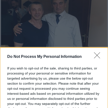
Do Not Process My Personal Information
Κόσμος
|
24.12.2023 07:55
Θαύμα τα Χριστούγεννα: Πώς η ρωσική
If you wish to opt-out of the sale, sharing to third parties, or
εισβολή βοήθησε Ουκρανό να βρει ξανά
processing of your personal or sensitive information for
την όρασή του μετά 36 χρόνια!
targeted advertising by us, please use the below opt-out
section to confirm your selection. Please note that after your
Ήταν παραμονή Χριστουγέννων. Ο Σέρχι
opt-out request is processed you may continue seeing
κάθισε στο κρεβάτι και προσπάθησε να
interest-based ads based on personal information utilized by
σύρει το βλέμμα του στον χώρο του
us or personal information disclosed to third parties prior to
δωματίου και για πρώτη φορά αντίκρισε τη
your opt-out. You may separately opt-out of the further