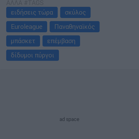
ΑΛΛΑ #TAGS
ειδήσεις τώρα
σκύλος
Euroleague
Παναθηναϊκός
μπάσκετ
επέμβαση
δίδυμοι πύργοι