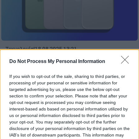
Τεχνολογία
|
18.08.2025 13:21
Έρχονται σαρωτικές αλλαγές στα
Do Not Process My Personal Information
iPhone; Όσα θα αποκαλυφθούν για τα
νέα μοντέλα από την Apple
If you wish to opt-out of the sale, sharing to third parties, or
processing of your personal or sensitive information for
Το κοινότυπο iPhone 17 και το πρωτοπόρο
targeted advertising by us, please use the below opt-out
iPhone 18
section to confirm your selection. Please note that after your
opt-out request is processed you may continue seeing
interest-based ads based on personal information utilized by
us or personal information disclosed to third parties prior to
your opt-out. You may separately opt-out of the further
disclosure of your personal information by third parties on the
IAB’s list of downstream participants. This information may