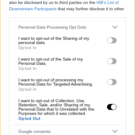
also be disclosed by us to third parties on the
IAB’s List of
Downstream Participants
that may further disclose it to other
third parties.
Please note that this website/app uses one or more Google
Personal Data Processing Opt Outs
services and may gather and store information including but
not limited to your visit or usage behaviour. You may click to
I want to opt-out of the Sharing of my
personal data.
grant or deny consent to Google and its third-party tags to
Opted In
use your data for below specified purposes in below Google
consent section.
I want to opt-out of the Sale of my
Personal Data.
Τεχνολογία
|
07.08.2025 22:39
Opted In
Apple: Αυτή είναι η ημερομηνία
I want to opt-out of processing my
παρουσίασης του iPhone 17
Personal Data for Targeted Advertising.
Opted In
Πότε θα είναι διαθέσιμο για αγορά
I want to opt-out of Collection, Use,
Retention, Sale, and/or Sharing of my
Personal Data that Is Unrelated with the
Purposes for which it was collected.
Opted Out
Google consents