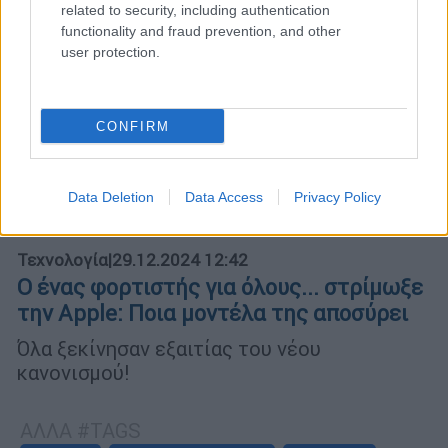
related to security, including authentication
functionality and fraud prevention, and other
user protection.
CONFIRM
Data Deletion
Data Access
Privacy Policy
Τεχνολογία
|
29.12.2024 12:42
Ο ένας φορτιστής για όλους... στρίμωξε
την Apple: Ποια μοντέλα της αποσύρει
Όλα ξεκίνησαν εξαιτίας του νέου
κανονισμού!
ΑΛΛΑ #TAGS