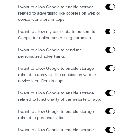
I want to allow Google to enable storage
related to advertising like cookies on web or
device identifiers in apps.
I want to allow my user data to be sent to
Google for online advertising purposes.
I want to allow Google to send me
personalized advertising.
Τεχνολογία
|
17.03.2025 12:50
I want to allow Google to enable storage
Τέλος στη θύρα φόρτισης στα νέα
related to analytics like cookies on web or
device identifiers in apps.
iPhone; Οι σκέψεις της Apple
Σκέψεις να κυκλοφορήσει το iPhone 17 Air
I want to allow Google to enable storage
related to functionality of the website or app.
χωρίς θύρα φόρτισης USB-C
I want to allow Google to enable storage
related to personalization.
I want to allow Google to enable storage