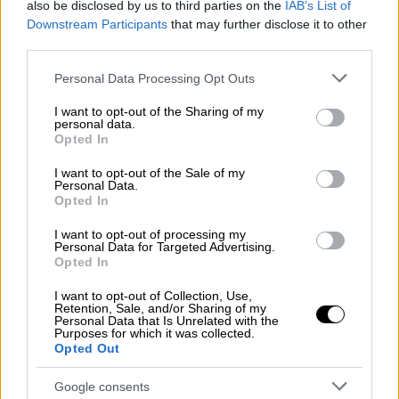
also be disclosed by us to third parties on the
IAB’s List of
Downstream Participants
that may further disclose it to other
third parties.
Please note that this website/app uses one or more Google
Personal Data Processing Opt Outs
services and may gather and store information including but
not limited to your visit or usage behaviour. You may click to
I want to opt-out of the Sharing of my
Open life
|
26.11.2019 09:14
personal data.
grant or deny consent to Google and its third-party tags to
Opted In
Comfort food: Γιατί το φαγητό και η
use your data for below specified purposes in below Google
στενοχώρια είναι φίλοι
consent section.
I want to opt-out of the Sale of my
Personal Data.
Το φαγητό και η στενοχώρια είναι παλιοί
Opted In
φίλοι
I want to opt-out of processing my
Personal Data for Targeted Advertising.
ΑΛΛΑ #TAGS
Opted In
φαγητό
Ιστορία
ζυμαρικά
I want to opt-out of Collection, Use,
Retention, Sale, and/or Sharing of my
Personal Data that Is Unrelated with the
Αμερική
τυριά
αφροαμερικανός
Purposes for which it was collected.
Opted Out
στεναχώρια
Google consents