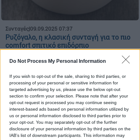
Συνταγές
|
09.09.2025 07:37
Ρυζόγαλο, η κλασική συνταγή για το πιο
comfort σπιτικό επιδόρπιο
Κρεμώδης, βελούδινη, αρωματισμένη με
Do Not Process My Personal Information
βανίλια και κανέλα... Βγαλμένη από τις
παιδικές μας μνήμες, η κρέμα από γάλα με
If you wish to opt-out of the sale, sharing to third parties, or
ρύζι αποτελεί το απόλυτο comfort food σε
processing of your personal or sensitive information for
γλύκισμα.
targeted advertising by us, please use the below opt-out
section to confirm your selection. Please note that after your
opt-out request is processed you may continue seeing
interest-based ads based on personal information utilized by
us or personal information disclosed to third parties prior to
your opt-out. You may separately opt-out of the further
disclosure of your personal information by third parties on the
IAB’s list of downstream participants. This information may