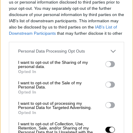
us or personal information disclosed to third parties prior to
ΑΛΛΑ #TAGS
your opt-out. You may separately opt-out of the further
Ολυμπιακός
Κολοσσός Ρόδου
disclosure of your personal information by third parties on the
IAB’s list of downstream participants. This information may
Σάσα Βεζένκοφ
ειδήσεις τώρα
also be disclosed by us to third parties on the
IAB’s List of
Downstream Participants
that may further disclose it to other
third parties.
Please note that this website/app uses one or more Google
Personal Data Processing Opt Outs
services and may gather and store information including but
not limited to your visit or usage behaviour. You may click to
I want to opt-out of the Sharing of my
personal data.
grant or deny consent to Google and its third-party tags to
Opted In
use your data for below specified purposes in below Google
consent section.
I want to opt-out of the Sale of my
Personal Data.
Opted In
I want to opt-out of processing my
Personal Data for Targeted Advertising.
Opted In
I want to opt-out of Collection, Use,
Retention, Sale, and/or Sharing of my
Personal Data that Is Unrelated with the