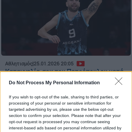
Αθλητισμός
|
25.01.2026 20:05
Καταγγελία-σοκ του Πετρόπουλου μετά
το Κολοσσός-Ολυμπιακός: «Ελπίζω τα
Do Not Process My Personal Information
φρένα μου να κόπηκαν μόνα τους»
Κόλαφος… ο παίκτης του Κολοσσού Ρόδου
If you wish to opt-out of the sale, sharing to third parties, or
processing of your personal or sensitive information for
που με ανάρτηση του στο instagram
targeted advertising by us, please use the below opt-out
αποκάλυψε πως κόπηκαν τα φρένα του
section to confirm your selection. Please note that after your
αυτοκινήτου του
opt-out request is processed you may continue seeing
interest-based ads based on personal information utilized by