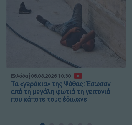
Ελλάδα
┋
06.08.2026 10:30
Τα «γεράκια» της Ψάθας: Έσωσαν
από τη μεγάλη φωτιά τη γειτονιά
που κάποτε τους έδιωχνε