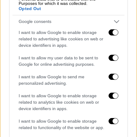
Purposes for which it was collected.
Opted Out
POPULAR VIDEOS
Google consents
I want to allow Google to enable storage
Κεντρικό...
|
07.08.2026 19:53
related to advertising like cookies on web or
Κεντρικό δελτίο ειδήσεων 07/08/2026
device identifiers in apps.
I want to allow my user data to be sent to
Google for online advertising purposes.
Ώρα Ελλάδος...
|
07.08.2026 09:59
I want to allow Google to send me
Ώρα Ελλάδος 07/08/2026
personalized advertising.
I want to allow Google to enable storage
related to analytics like cookies on web or
device identifiers in apps.
ΑΠΟΣΠΑΣΜΑΤΑ...
|
07.08.2026 14:29
I want to allow Google to enable storage
Μνημόσυνο για τη Λένα Σαμαρά στο Α΄
related to functionality of the website or app.
Νεκροταφείο Αθηνών