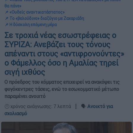
θα πάνε»
📌 «Ουδείς αναντικατάστατος»
📌 Το «βελούδινο» διαζύγιο με Ζαχαριάδη
📌 Η δύσκολη επόμενη μέρα
Σε τροχιά νέας εσωστρέφειας ο
ΣΥΡΙΖΑ: Ανεβάζει τους τόνους
απέναντι στους «αντιφρονούντες»
ο Φάμελλος όσο η Αμαλίας τηρεί
σιγή ιχθύος
Ο πρόεδρος του κόμματος επιχειρεί να ανακόψει τις
φυγόκεντρες τάσεις, ενώ το εσωκομματικό μέτωπο
παραμένει ανοιχτό
🕛 χρόνος ανάγνωσης: 7 λεπτά ┋ 🗣️
Ανοικτό για
σχολιασμό