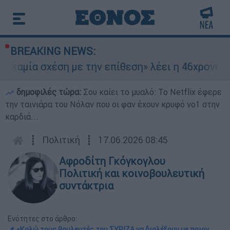
BREAKING NEWS:
μία σχέση με την επίθεση» λέει η 46χρονη - Τι 
δημοφιλές τώρα:
Σου καίει το μυαλό: Το Netflix έφερε
την ταινιάρα του Νόλαν που οι φαν έχουν κρυφό νο1 στην
καρδιά...
┋
Πολιτική
┋
17.06.2026 08:45
Αφροδίτη Γκόγκογλου
Πολιτική και κοινοβουλευτική
συντάκτρια
Ενότητες στο άρθρο:
📌 «Καλώ τους βουλευτές του ΣΥΡΙΖΑ να διαλέξουν με ποιον