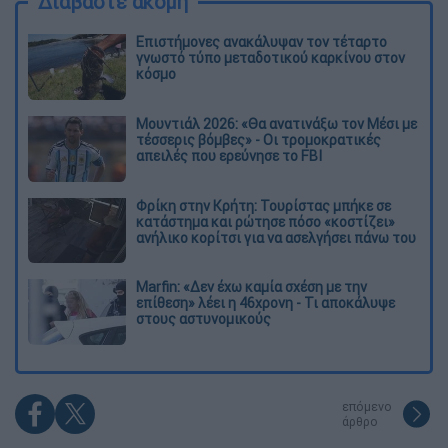
Διαβάστε ακόμη
Επιστήμονες ανακάλυψαν τον τέταρτο
γνωστό τύπο μεταδοτικού καρκίνου στον
κόσμο
Μουντιάλ 2026: «Θα ανατινάξω τον Μέσι με
τέσσερις βόμβες» - Οι τρομοκρατικές
απειλές που ερεύνησε το FBI
Φρίκη στην Κρήτη: Τουρίστας μπήκε σε
κατάστημα και ρώτησε πόσο «κοστίζει»
ανήλικο κορίτσι για να ασελγήσει πάνω του
Marfin: «Δεν έχω καμία σχέση με την
επίθεση» λέει η 46χρονη - Τι αποκάλυψε
στους αστυνομικούς
επόμενο
άρθρο