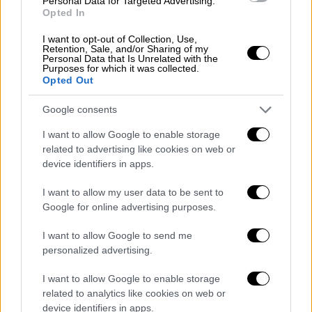
Personal Data for Targeted Advertising.
Opted In
Ο βουλευτής
δε φάνηκε να αιφνιδιάστηκε
από την κίνηση Φάμελλου
, ούτε ανέβασε
I want to opt-out of Collection, Use,
Retention, Sale, and/or Sharing of my
τους τόνους κατά τη συνεδρίαση της ΚΟ
Personal Data that Is Unrelated with the
Purposes for which it was collected.
Ευχαρίστησε τον πρόεδρο του ΣΥΡΙΖΑ και
Opted Out
δήλωσε στη διάθεση των νέων
κοινοβουλευτικών εκπροσώπων. Κάλεσε, δε,
Google consents
τα υπόλοιπα μέλη της ΚΟ να μην
I want to allow Google to enable storage
παραιτηθούν, ώστε να δώσουν όλοι μαζί τη
related to advertising like cookies on web or
μάχη απέναντι στην «αντιδραστική»
device identifiers in apps.
Συνταγματική Αναθεώρηση.
I want to allow my user data to be sent to
Το «βελούδινο» διαζύγιο με Ζαχαριάδη
Google for online advertising purposes.
I want to allow Google to send me
Ο πρόεδρος του ΣΥΡΙΖΑ εμφανίστηκε
personalized advertising.
αποφασισμένος για ανακατατάξεις και στην
επικοινωνία του κόμματος. Η ανακοίνωση
I want to allow Google to enable storage
για
αντικατάσταση του Κώστα Ζαχαριάδη
related to analytics like cookies on web or
device identifiers in apps.