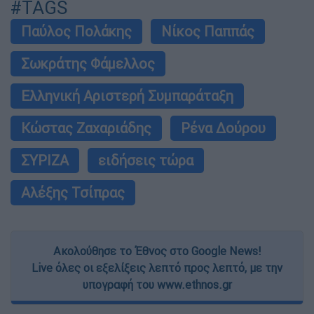
#TAGS
Παύλος Πολάκης
Νίκος Παππάς
Σωκράτης Φάμελλος
Ελληνική Αριστερή Συμπαράταξη
Κώστας Ζαχαριάδης
Ρένα Δούρου
ΣΥΡΙΖΑ
ειδήσεις τώρα
Αλέξης Τσίπρας
Ακολούθησε το Έθνος στο Google News!
Live όλες οι εξελίξεις λεπτό προς λεπτό, με την
υπογραφή του www.ethnos.gr