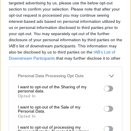
αποφάσεις για την πορεία και τις πολιτικές
targeted advertising by us, please use the below opt-out
συμμαχίες του κόμματος.
section to confirm your selection. Please note that after your
opt-out request is processed you may continue seeing
«Ουδείς αναντικατάστατος»
interest-based ads based on personal information utilized by
us or personal information disclosed to third parties prior to
your opt-out. You may separately opt-out of the further
«Ουδείς αναντικατάστατος», ήταν το πρώτο
disclosure of your personal information by third parties on the
σχόλιο από το περιβάλλον του Νίκου Παππά
IAB’s list of downstream participants. This information may
για την απομάκρυνσή του από τη θέση του
also be disclosed by us to third parties on the
IAB’s List of
κοινοβουλευτικού εκπροσώπου του
Downstream Participants
that may further disclose it to other
κόμματος. Τον τελευταίο καιρό, ο Νίκος
third parties.
Παππάς αποτελεί ένα από τα
βασικά μέλη
Please note that this website/app uses one or more Google
Personal Data Processing Opt Outs
της «τριάδας των αντιφρονούντων»,
(με τον
services and may gather and store information including but
not limited to your visit or usage behaviour. You may click to
I want to opt-out of the Sharing of my
Παύλο Πολάκη και τη Ρένα Δούρου) που, το
personal data.
grant or deny consent to Google and its third-party tags to
τελευταίο διάστημα, ασκούν οξεία κριτική
Opted In
use your data for below specified purposes in below Google
στον Σωκράτη Φάμελλο γιατί δεν προχωρά
consent section.
I want to opt-out of the Sale of my
δημόσια σε συμφωνία με την ΕΛ.Α.Σ. του
Personal Data.
Opted In
Αλέξη Τσίπρα για συνεργασία και κοινή
εκλογική κάθοδο.
I want to opt-out of processing my