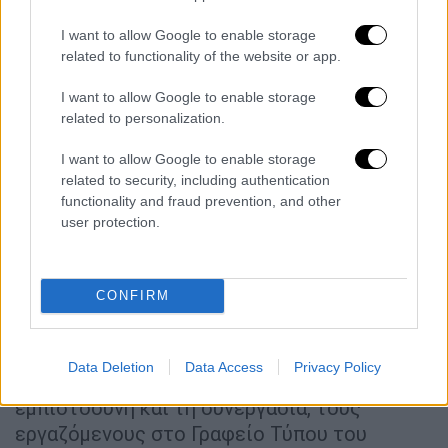
από τον Χρήστο Γιαννούλη, στη θέση του
εκπροσώπου Τύπου του κόμματος δεν ήρθε
I want to allow Google to enable storage
ως κεραυνός εν αιθρία αφού, ο πρώτος, το
related to functionality of the website or app.
τελευταίο διάστημα είχε σταματήσει να
I want to allow Google to enable storage
εμφανίζεται στα μέσα- μάλιστα, είχε
related to personalization.
κατηγορηθεί από την πλευρά των
«αντιφρονούντων» για «αφωνία». Ο Κώστας
I want to allow Google to enable storage
Ζαχαριάδης, με μία ανάρτηση ευχαρίστησε
related to security, including authentication
functionality and fraud prevention, and other
τον Σωκράτη Φάμελλο και διεμήνυσε ότι,
user protection.
«
κανείς δεν μπορεί να αγνοεί τα
νέα
δεδομένα που έφερε η ίδρυση του κόμματος
Τσίπρα
»- ενδεχομένως προαναγγέλλοντας
CONFIRM
την προσχώρησή του στην ΕΛ.Α.Σ.
«Θέλω
από καρδιάς να ευχαριστήσω τον
Data Deletion
Data Access
Privacy Policy
σύντροφο Σωκράτη Φάμελλο
για την
εμπιστοσύνη και τη συνεργασία, τους
εργαζόμενους στο Γραφείο Τύπου του