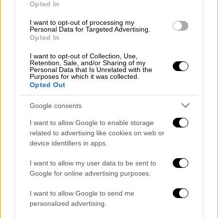
Ζαχαριάδης: «Το κόμμα Κασσελάκη θα
Opted In
είναι κόμμα των επιχειρηματιών»
I want to opt-out of processing my
Personal Data for Targeted Advertising.
Αιχμές κατά του έκπτωτου πρόεδρου άφησε
Opted In
ο Κώστας Ζαχαριάδης
I want to opt-out of Collection, Use,
Retention, Sale, and/or Sharing of my
Personal Data that Is Unrelated with the
Purposes for which it was collected.
Opted Out
Google consents
I want to allow Google to enable storage
related to advertising like cookies on web or
device identifiers in apps.
I want to allow my user data to be sent to
Google for online advertising purposes.
I want to allow Google to send me
personalized advertising.