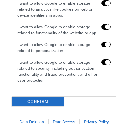
Πολιτική
|
19.10.2024 11:17
I want to allow Google to enable storage
related to analytics like cookies on web or
Νέοι τριγμοί στον ΣΥΡΙΖΑ: Δώδεκα μέλη
device identifiers in apps.
της ΚΕ παραπέμπουν Γεροβασίλη,
Γκλέτσο και Ζαχαριάδη στην Επιτροπή
I want to allow Google to enable storage
Δεοντολογίας
related to functionality of the website or app.
Δεν έχουν τέλος οι τριγμοί στον ΣΥΡΙΖΑ
I want to allow Google to enable storage
related to personalization.
I want to allow Google to enable storage
related to security, including authentication
functionality and fraud prevention, and other
user protection.
CONFIRM
Data Deletion
Data Access
Privacy Policy