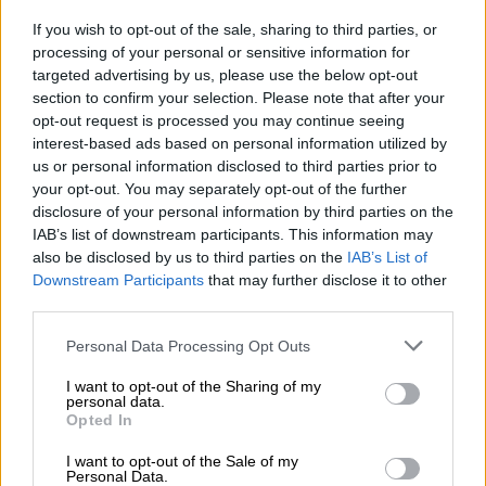
Ο εκπρόσωπος Τύπου του ΣΥΡΙΖΑ
If you wish to opt-out of the sale, sharing to third parties, or
αναφέρθηκε σε μια σειρά από θέματα της
processing of your personal or sensitive information for
επικαιρότητας
targeted advertising by us, please use the below opt-out
section to confirm your selection. Please note that after your
opt-out request is processed you may continue seeing
interest-based ads based on personal information utilized by
us or personal information disclosed to third parties prior to
your opt-out. You may separately opt-out of the further
disclosure of your personal information by third parties on the
IAB’s list of downstream participants. This information may
also be disclosed by us to third parties on the
IAB’s List of
Downstream Participants
that may further disclose it to other
third parties.
Please note that this website/app uses one or more Google
Personal Data Processing Opt Outs
services and may gather and store information including but
not limited to your visit or usage behaviour. You may click to
I want to opt-out of the Sharing of my
personal data.
grant or deny consent to Google and its third-party tags to
Opted In
use your data for below specified purposes in below Google
consent section.
Πολιτική
|
11.11.2024 14:31
I want to opt-out of the Sale of my
Personal Data.