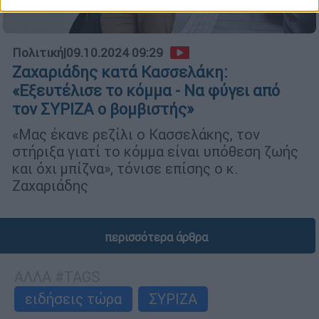
Πολιτική
|
09.10.2024 09:29
Ζαχαριάδης κατά Κασσελάκη:
«Εξευτέλισε το κόμμα - Να φύγει από
τον ΣΥΡΙΖΑ ο βομβιστής»
«Μας έκανε ρεζίλι ο Κασσελάκης, τον
στήριξα γιατί το κόμμα είναι υπόθεση ζωής
και όχι μπίζνα», τόνισε επίσης ο κ.
Ζαχαριάδης
περισσότερα άρθρα
ΑΛΛΑ #TAGS
ειδήσεις τώρα
ΣΥΡΙΖΑ