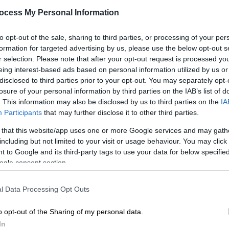
κριτήρια και ποσά του
ocess My Personal Information
προγράμματος
Ποιοι θα είναι οι δικαιούχοι φέτος
Ώρ
to opt-out of the sale, sharing to third parties, or processing of your per
Ώ
formation for targeted advertising by us, please use the below opt-out s
r selection. Please note that after your opt-out request is processed y
eing interest-based ads based on personal information utilized by us or
disclosed to third parties prior to your opt-out. You may separately opt-
losure of your personal information by third parties on the IAB’s list of
Δε
. This information may also be disclosed by us to third parties on the
IA
Δ
Participants
that may further disclose it to other third parties.
Οικονομία
|
04.02.2024 05:30
Τουρισμός για Όλους 2024: Ποιοι
 that this website/app uses one or more Google services and may gath
including but not limited to your visit or usage behaviour. You may click 
είναι οι δικαιούχοι και ποια τα
 to Google and its third-party tags to use your data for below specifi
ποσά
Κε
ogle consent section.
Κ
Πόσο αυξήθηκαν τα ποσά φέτος για
0
το πρόγραμμα
l Data Processing Opt Outs
o opt-out of the Sharing of my personal data.
In