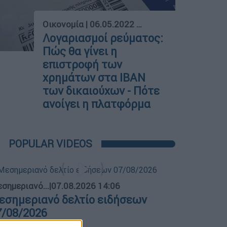
01
Οικονομία
|
06.05.2022 10:52
Λογαριασμοί ρεύματος:
Πώς θα γίνει η
επιστροφή των
χρημάτων στα IBAN
των δικαιούχων - Πότε
ανοίγει η πλατφόρμα
POPULAR VIDEOS
σημεριανό...
|
07.08.2026 14:06
εσημεριανό δελτίο ειδήσεων
7/08/2026