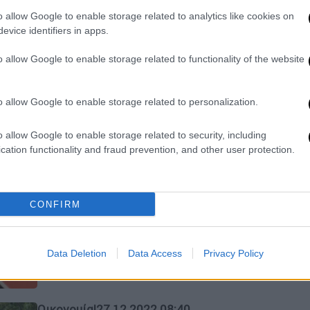
τους δικαιούχους
o allow Google to enable storage related to analytics like cookies on
Όσα πρέπει να γνωρίζετε
evice identifiers in apps.
o allow Google to enable storage related to functionality of the website
o allow Google to enable storage related to personalization.
o allow Google to enable storage related to security, including
Οικονομία
|
26.02.2023 11:20
cation functionality and fraud prevention, and other user protection.
Market Pass: Τα ποσά για τους
δικαιούχους – Πώς γίνονται
διορθώσεις στις αιτήσεις
CONFIRM
Αναλυτικά τι ισχύει
Data Deletion
Data Access
Privacy Policy
Οικονομία
|
27.12.2022 08:40