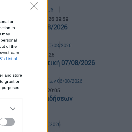
α Ελλάδος...
|
07.08.2026 09:59
sonal or
ρα Ελλάδος 07/08/2026
ection to
ou may
 personal
out of the
 downstream
λτίο...
|
07.08.2026 14:25
B’s List of
ελτίο στη νοηματική 07/08/2026
er and store
to grant or
ed purposes
ντρικό...
|
06.08.2026 20:05
εντρικό δελτίο ειδήσεων
6/08/2026