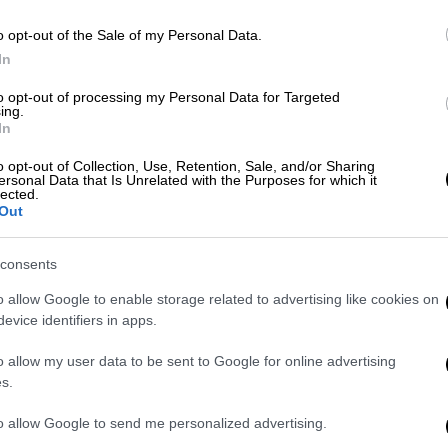
ΑΘ
Α
o opt-out of the Sale of my Personal Data.
In
Οικονομία
|
02.02.2024 04:30
to opt-out of processing my Personal Data for Targeted
Τουρισμός για Όλους 2024: Οι
ing.
In
δικαιούχοι και τα ποσά
o opt-out of Collection, Use, Retention, Sale, and/or Sharing
Πόσο αυξήθηκαν τα ποσά φέτος για
ersonal Data that Is Unrelated with the Purposes for which it
το πρόγραμμα
lected.
Out
consents
o allow Google to enable storage related to advertising like cookies on
evice identifiers in apps.
o allow my user data to be sent to Google for online advertising
Οικονομία
|
15.01.2024 03:31
s.
Τουρισμός για Όλους 2024: Τι
αλλάζει φέτος με τα ποσά και
to allow Google to send me personalized advertising.