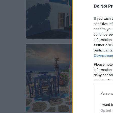
Do Not Pr
If you wish 
sensitive in
confirm you
continue se
information 
further disc
participants
Downstream 
Please note
information 
deny consent
in below Go
Persona
I want t
Opted 