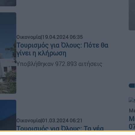
Οικονομία
|
19.04.2024 06:35
Τουρισμός για Όλους: Πότε θα
γίνει η κλήρωση
Υποβλήθηκαν 972.893 αιτήσεις
Με
Μ
Οικονομία
|
01.03.2024 06:21
0
Τουρισμός για Όλους: Τα νέα