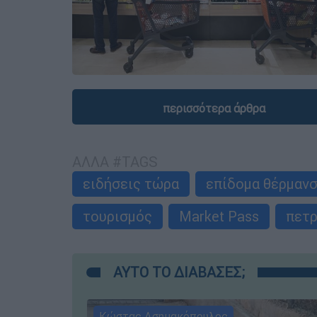
περισσότερα άρθρα
ΑΛΛΑ #TAGS
ειδήσεις τώρα
επίδομα θέρμαν
τουρισμός
Market Pass
πετρ
ΑΥΤΟ ΤΟ ΔΙΑΒΑΣΕΣ;
Κώστας Ασημακόπουλος