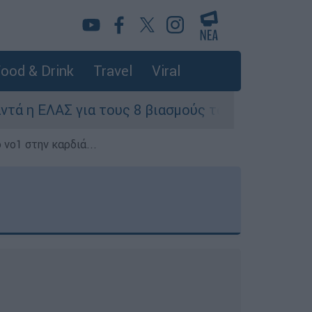
ood & Drink
Travel
Viral
τους 8 βιασμούς τουριστριών - «Μόνο 3 περιστατ
 νο1 στην καρδιά...