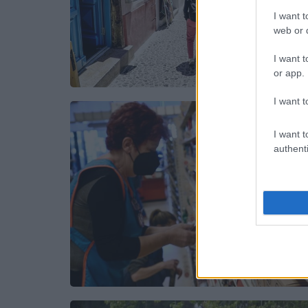
I want t
web or d
I want t
or app.
I want t
I want t
authenti