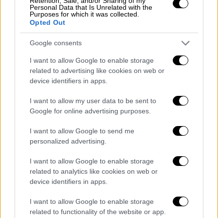
Retention, Sale, and/or Sharing of my
Personal Data that Is Unrelated with the
Purposes for which it was collected.
Opted Out
Google consents
Αθλητισμός
|
24.11.2021 00:00
I want to allow Google to enable storage
Champions League: Η Τσέλσι διέσυρε τη
related to advertising like cookies on web or
Γιούβε κι ο Βλαχοδήμος κράτησε όρθια
device identifiers in apps.
την Μπενφίκα στο Καμπ Νόου - Ορατός ο
αποκλεισμός για Μπάρτσα!
I want to allow my user data to be sent to
Google for online advertising purposes.
Κινδυνεύει με αποκλεισμό από το
Champions League η Μπαρτσελόνα -
I want to allow Google to send me
Αφεντικό για την πρωτιά η Τσέλσι, «φωτιά»
personalized advertising.
στον 7ο όμιλο - Όλα τα γκολ
I want to allow Google to enable storage
related to analytics like cookies on web or
device identifiers in apps.
I want to allow Google to enable storage
related to functionality of the website or app.