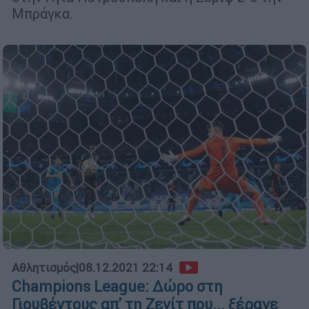
Μπράγκα.
Αθλητισμός
|
08.12.2021 22:14
Champions League: Δώρο στη
Γιουβέντους απ' τη Ζενίτ που... ξέρανε