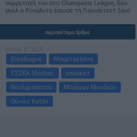
συμμετοχή του στο Champions League, δύο
γκολ ο Ρονάλντο έσωσε τη Γιουνάιτεντ ξανά
περισσότερα άρθρα
ΑΛΛΑ #TAGS
Euroleague
Μπαρτσελόνα
ΤΣΣΚΑ Μόσχας
μπάσκετ
Φενέρμπαχτσε
Μπάγερν Μονάχου
Ούνικς Καζάν