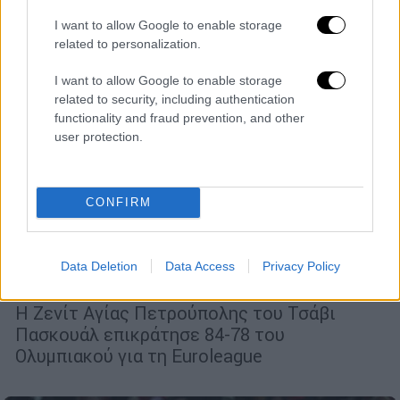
I want to allow Google to enable storage
related to personalization.
I want to allow Google to enable storage
related to security, including authentication
functionality and fraud prevention, and other
user protection.
CONFIRM
Αθλητισμός
|
12.11.2021 21:12
Ολυμπιακός: Προβληματικός εκτός
έδρας, έχασε απ' τη Ζενίτ στην Αγία
Data Deletion
Data Access
Privacy Policy
Πετρούπολη
Η Ζενίτ Αγίας Πετρούπολης του Τσάβι
Πασκουάλ επικράτησε 84-78 του
Ολυμπιακού για τη Euroleague