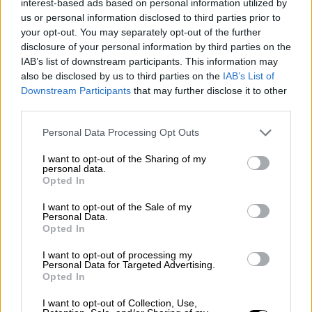
interest-based ads based on personal information utilized by
us or personal information disclosed to third parties prior to
Αθλητισμός
|
25.11.2021 23:38
your opt-out. You may separately opt-out of the further
disclosure of your personal information by third parties on the
Euroleague: Με φόρα απ' το ντέρμπι ο
IAB’s list of downstream participants. This information may
Παναθηναϊκός καθάρισε και τη Ζενίτ!
also be disclosed by us to third parties on the
IAB’s List of
Downstream Participants
that may further disclose it to other
Ο Παναθηναϊκός μετά την επικράτηση στο
third parties.
ΣΕΦ επί του Ολυμπιακού, νίκησε και τη
Ζενίτ Αγ. Πετρούπολης στο ΟΑΚΑ
Please note that this website/app uses one or more Google
Personal Data Processing Opt Outs
services and may gather and store information including but
not limited to your visit or usage behaviour. You may click to
I want to opt-out of the Sharing of my
personal data.
grant or deny consent to Google and its third-party tags to
Opted In
use your data for below specified purposes in below Google
consent section.
I want to opt-out of the Sale of my
Personal Data.
Opted In
I want to opt-out of processing my
Personal Data for Targeted Advertising.
Opted In
I want to opt-out of Collection, Use,