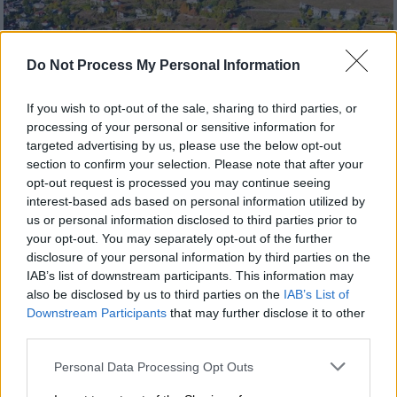
Do Not Process My Personal Information
If you wish to opt-out of the sale, sharing to third parties, or
processing of your personal or sensitive information for
targeted advertising by us, please use the below opt-out
Travel
|
08.12.2023 07:30
section to confirm your selection. Please note that after your
opt-out request is processed you may continue seeing
Σαμαρίνα, το ψηλότερο Ελληνικό χωριό
interest-based ads based on personal information utilized by
στις πλαγιές της Πίνδου
us or personal information disclosed to third parties prior to
your opt-out. You may separately opt-out of the further
Η Σαμαρίνα είναι ένα χωριό με έντονη
disclosure of your personal information by third parties on the
δραστηριότητα και οι κάτοικοί της
IAB’s list of downstream participants. This information may
ασχολούνται εκτός από τον τουρισμό, με
also be disclosed by us to third parties on the
IAB’s List of
την υλοτομία και την κτηνοτροφία
Downstream Participants
that may further disclose it to other
third parties.
Please note that this website/app uses one or more Google
Personal Data Processing Opt Outs
services and may gather and store information including but