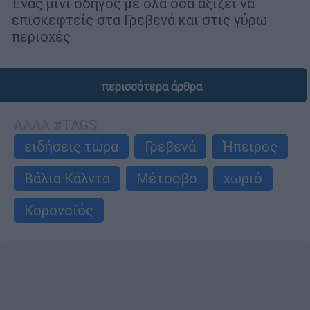
Ένας μίνι οδηγός με όλα όσα αξίζει να
επισκεφτείς στα Γρεβενά και στις γύρω
περιοχές
περισσότερα άρθρα
ΑΛΛΑ #TAGS
ειδήσεις τώρα
Γρεβενά
Ήπειρος
Βάλια Κάλντα
Μέτσοβο
χωριό
Κορονοϊός