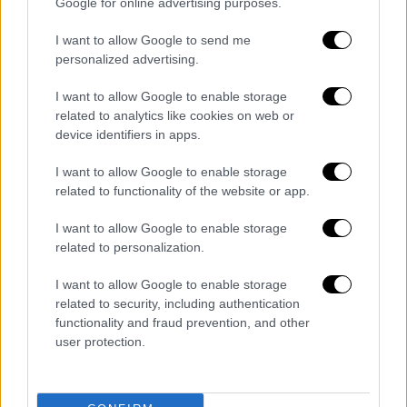
Google for online advertising purposes.
I want to allow Google to send me
personalized advertising.
I want to allow Google to enable storage
related to analytics like cookies on web or
device identifiers in apps.
I want to allow Google to enable storage
related to functionality of the website or app.
I want to allow Google to enable storage
related to personalization.
I want to allow Google to enable storage
Καιρός
|
30.01.2023 16:58
related to security, including authentication
Εντυπωσιακό βίντεο: Δορυφορική
functionality and fraud prevention, and other
user protection.
πτήση πάνω από τη χιονισμένη Πίνδο
Υπέροχες εικόνες