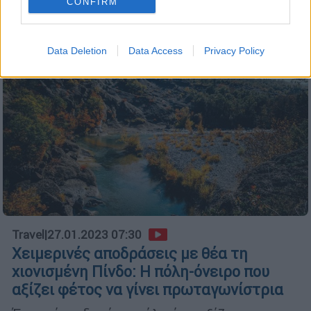
CONFIRM
Data Deletion
Data Access
Privacy Policy
Travel
|
27.01.2023 07:30
Χειμερινές αποδράσεις με θέα τη
χιονισμένη Πίνδο: Η πόλη-όνειρο που
αξίζει φέτος να γίνει πρωταγωνίστρια