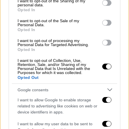
not limited to your visit or usage behaviour. You may click to
I want to opt-out of the Sharing of my
personal data.
grant or deny consent to Google and its third-party tags to
Opted In
use your data for below specified purposes in below Google
consent section.
I want to opt-out of the Sale of my
Personal Data.
Opted In
I want to opt-out of processing my
Personal Data for Targeted Advertising.
Opted In
I want to opt-out of Collection, Use,
Retention, Sale, and/or Sharing of my
Personal Data that Is Unrelated with the
Purposes for which it was collected.
Travel
|
16.02.2023 07:30
Opted Out
Μεσολούρι: Το μαγευτικό χωριό των
Google consents
Γρεβενών με τους επιβλητικούς
καταρράκτες που απέχει λίγα λεπτά από
I want to allow Google to enable storage
το χιονοδρομικό κέντρο Βασιλίτσας
related to advertising like cookies on web or
device identifiers in apps.
Ο τέλειος χειμερινός προορισμός
I want to allow my user data to be sent to