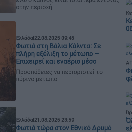
στην περιοχή
Κε
Κ
0
Ελλάδα
|
22.08.2025 09:45
Φωτιά στη Βάλια Κάλντα: Σε
πλήρη εξέλιξη το μέτωπο –
Επιχειρεί και εναέριο μέσο
ΑΠ
Φ
Προσπάθειες να περιοριστεί το
φ
πύρινο μέτωπο
Ώρ
Ελλάδα
|
21.08.2025 23:59
Ό
Φωτιά τώρα στον Εθνικό Δρυμό
ε