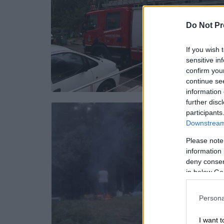
Do Not Pr
If you wish 
sensitive in
confirm you
continue se
information 
further disc
participants
Downstream 
Please note
information 
deny consent
in below Go
Persona
I want t