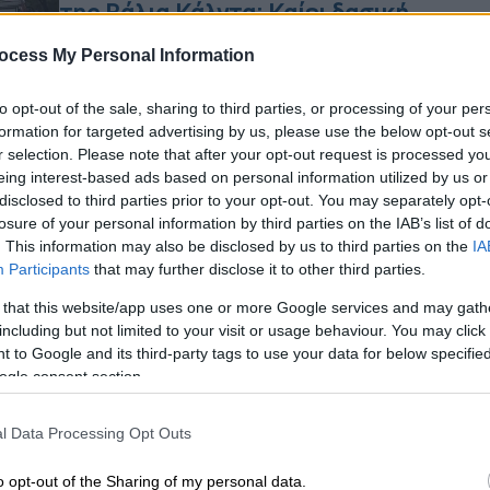
της Βάλια Κάλντα: Καίει δασική
έκταση σε δύσβατο σημείο
ocess My Personal Information
Σύμφωνα με πληροφορίες η φωτιά
ΑΘ
φαίνεται να εκδηλώθηκε από κεραυνό
to opt-out of the sale, sharing to third parties, or processing of your per
Α
νωρίς το βράδυ
formation for targeted advertising by us, please use the below opt-out s
0
r selection. Please note that after your opt-out request is processed y
eing interest-based ads based on personal information utilized by us or
disclosed to third parties prior to your opt-out. You may separately opt-
losure of your personal information by third parties on the IAB’s list of
. This information may also be disclosed by us to third parties on the
IA
Πολιτική
|
27.07.2023 16:12
Participants
that may further disclose it to other third parties.
Απίστευτο και όμως αληθινό: Η
 that this website/app uses one or more Google services and may gath
χώρα καίγεται και εκδρομείς
including but not limited to your visit or usage behaviour. You may click 
άναψαν φωτιά για μπάρμπεκιου
 to Google and its third-party tags to use your data for below specifi
ogle consent section.
στη Βάλια Κάλντα
Γιατί δεν πέρασε αυτόφωρο ο
l Data Processing Opt Outs
υπεύθυνος
o opt-out of the Sharing of my personal data.