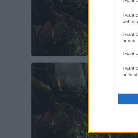
I want 
I want t
web or d
I want t
or app.
I want t
I want t
authenti