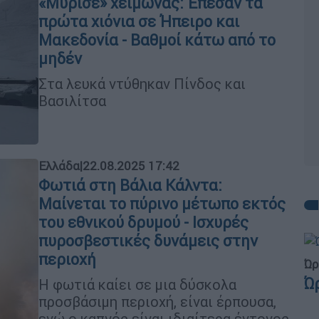
«Μύρισε» χειμώνας: Έπεσαν τα
πρώτα χιόνια σε Ήπειρο και
Μακεδονία - Βαθμοί κάτω από το
μηδέν
Στα λευκά ντύθηκαν Πίνδος και
Βασιλίτσα
Ελλάδα
|
22.08.2025 17:42
Φωτιά στη Βάλια Κάλντα:
Μαίνεται το πύρινο μέτωπο εκτός
του εθνικού δρυμού - Ισχυρές
πυροσβεστικές δυνάμεις στην
περιοχή
Ώρ
Ώ
Η φωτιά καίει σε μια δύσκολα
προσβάσιμη περιοχή, είναι έρπουσα,
ενώ ο καπνός είναι ιδιαίτερα έντονος