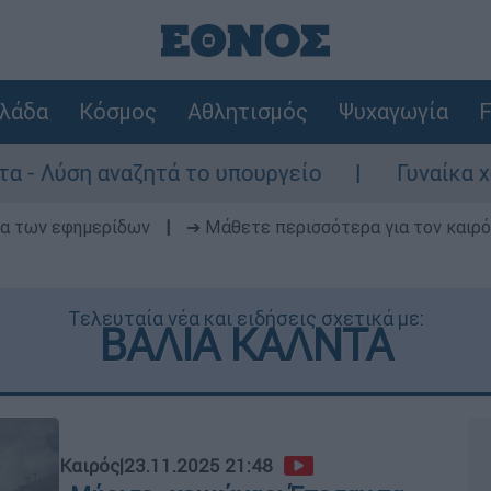
λάδα
Κόσμος
Αθλητισμός
Ψυχαγωγία
F
ητά το υπουργείο
Γυναίκα χωρίς τις αισθ
δα των εφημερίδων
|
➔ Μάθετε περισσότερα για τον καιρό
Τελευταία νέα και ειδήσεις σχετικά με:
ΒΑΛΙΑ ΚΑΛΝΤΑ
Καιρός
|
23.11.2025 21:48