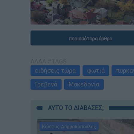
περισσότερα άρθρα
ΑΛΛΑ #TAGS
ειδήσεις τώρα
φωτιά
πυρκα
Γρεβενά
Μακεδονία
ΑΥΤΟ ΤΟ ΔΙΑΒΑΣΕΣ;
Κώστας Ασημακόπουλος