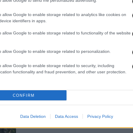
to allow Google to send me personalized advertising.
Βάλια Κάλντα: Η φωτιά καίει για
12η συνεχόμενη μέρα
o allow Google to enable storage related to analytics like cookies on
Η φωτιά ξεκίνησε από πτώση
evice identifiers in apps.
κεραυνού
o allow Google to enable storage related to functionality of the website
o allow Google to enable storage related to personalization.
o allow Google to enable storage related to security, including
cation functionality and fraud prevention, and other user protection.
Ελλάδα
|
26.07.2022 17:19
Βάλια Κάλντα: Έξι μέρες καίει η
φωτιά - Άκουσαν τις εκκλήσεις
CONFIRM
και έστειλαν ειδικό ελικόπτερο
Καλύτερη φαίνεται η εικόνα της
Data Deletion
Data Access
Privacy Policy
φωτιάς που καίει τον Εθνικό Δρυμό.