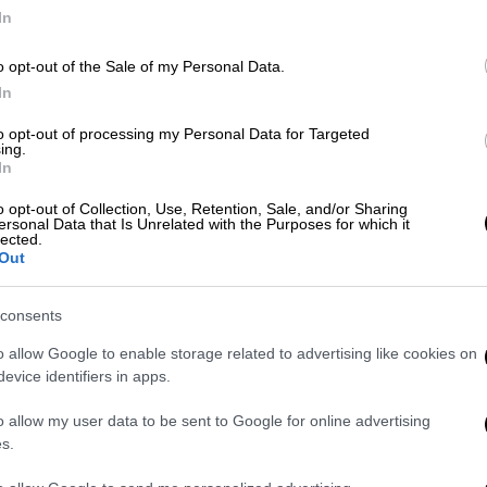
In
Ελλάδα
|
08.08.2022 11:55
o opt-out of the Sale of my Personal Data.
Έσβησε η φωτιά στον εθνικό
In
δρυμό της Βάλια Κάλντα
to opt-out of processing my Personal Data for Targeted
ing.
Σύμφωνα με τον διοικητή της
In
Πυροσβεστικής Υπηρεσίας Γρεβενών
Αντώνη Καλαϊδόπουλο «η φωτιά έχει
o opt-out of Collection, Use, Retention, Sale, and/or Sharing
ersonal Data that Is Unrelated with the Purposes for which it
σβήσει», ενώ στο σημείο παραμένει
lected.
πενταμελής ομάδα πεζοπόρου
Out
τμήματος πυροσβεστών, έως ότου
δοθεί το σήμα της πλήρους
consents
κατάσβεσης.
o allow Google to enable storage related to advertising like cookies on
evice identifiers in apps.
o allow my user data to be sent to Google for online advertising
s.
Ελλάδα
|
02.08.2022 13:00