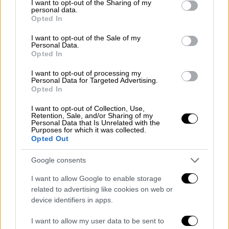
not limited to your visit or usage behaviour. You may click to
I want to opt-out of the Sharing of my
personal data.
grant or deny consent to Google and its third-party tags to
Opted In
use your data for below specified purposes in below Google
consent section.
I want to opt-out of the Sale of my
Personal Data.
Opted In
I want to opt-out of processing my
Personal Data for Targeted Advertising.
Opted In
I want to opt-out of Collection, Use,
Travel
|
16.02.2023 07:30
Retention, Sale, and/or Sharing of my
Personal Data that Is Unrelated with the
Μεσολούρι: Το μαγευτικό χωριό των
Purposes for which it was collected.
Γρεβενών με τους επιβλητικούς
Opted Out
καταρράκτες που απέχει λίγα λεπτά από
Google consents
το χιονοδρομικό κέντρο Βασιλίτσας
I want to allow Google to enable storage
Ο τέλειος χειμερινός προορισμός
related to advertising like cookies on web or
device identifiers in apps.
I want to allow my user data to be sent to