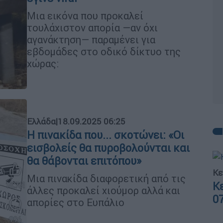
Μια εικόνα που προκαλεί
τουλάχιστον απορία —αν όχι
αγανάκτηση— παραμένει για
εβδομάδες στο οδικό δίκτυο της
χώρας:
Ελλάδα
|
18.09.2025 06:25
Η πινακίδα που... σκοτώνει: «Οι
εισβολείς θα πυροβολούνται και
θα θάβονται επιτόπου»
Κε
Μια πινακίδα διαφορετική από τις
Κ
άλλες προκαλεί χιούμορ αλλά και
0
απορίες στο Ευπάλιο