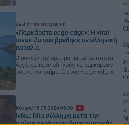
Κε
Κ
Viral
|
21.08.2024 05:00
0
«Παρκάρετε edge-edge»: Η viral
πινακίδα που βρέθηκε σε ελληνική
παραλία
Ο συντάκτης προτρέπει σε άπταιστα
ΑΠ
Αγγλικά τους οδηγούς να παρκάρουν
Β
σωστά τα οχήματά τους «edge-edge»
θ
Κόσμος
|
18.05.2024 05:30
ΑΠ
Ινδία: Μία σύλληψη μετά την
Μ
πτώση τεράστιας διαφημιστικής
Α