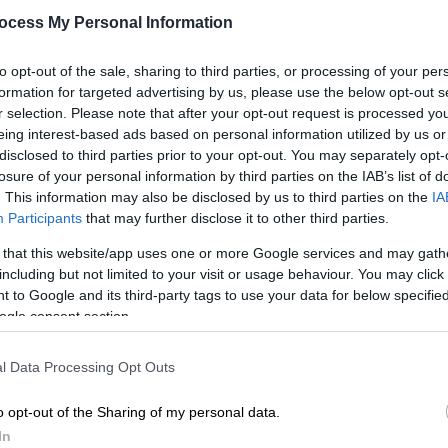
πινακίδας που σκότωσε 16
ocess My Personal Information
ανθρώπους
75 ανασύρθηκαν τραυματισμένοι από
to opt-out of the sale, sharing to third parties, or processing of your per
ΑΘ
τα συντρίμμια της πινακίδας.
formation for targeted advertising by us, please use the below opt-out s
Α
r selection. Please note that after your opt-out request is processed y
eing interest-based ads based on personal information utilized by us or
disclosed to third parties prior to your opt-out. You may separately opt-
losure of your personal information by third parties on the IAB’s list of
Κόσμος
|
29.11.2023 22:51
. This information may also be disclosed by us to third parties on the
IA
Πινακίδα της οδού Πένι Λέιν στο
Participants
that may further disclose it to other third parties.
Λίβερπουλ επέστρεψε στο σημείο
 that this website/app uses one or more Google services and may gath
που ανήκει - Εκλάπη 47 χρόνια
including but not limited to your visit or usage behaviour. You may click 
πριν
 to Google and its third-party tags to use your data for below specifi
ogle consent section.
Η πινακίδα αφαιρέθηκε το 1976,
εννέα χρόνια αφότου ο δρόμος έγινε
l Data Processing Opt Outs
διάσημος, όταν κυκλοφόρησε το
ομώνυμο single των Beatles
o opt-out of the Sharing of my personal data.
In