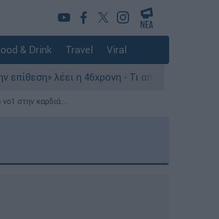
ood & Drink
Travel
Viral
έει η 46χρονη - Τι αποκάλυψε στους αστυνομικού
 νο1 στην καρδιά...