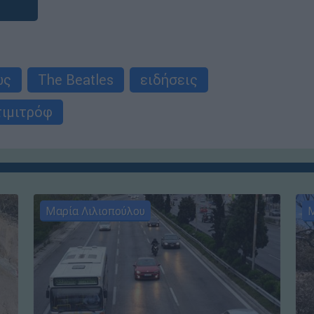
ως
The Beatles
ειδήσεις
τιμιτρόφ
Μαρία Λιλιοπούλου
Μ