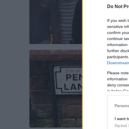
Do Not Pr
If you wish 
sensitive in
confirm you
continue se
information 
further disc
participants
Downstream 
Please note
information 
deny consent
in below Go
Persona
I want t
Opted 