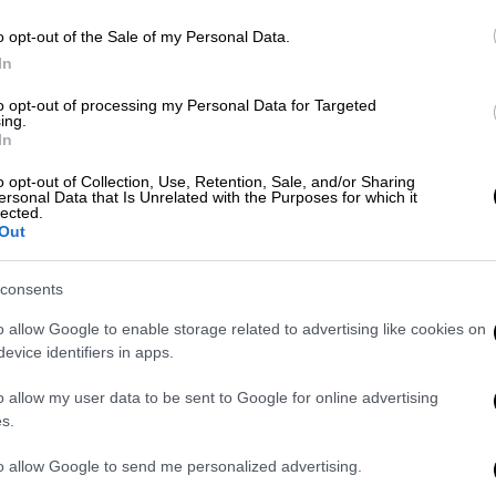
o opt-out of the Sale of my Personal Data.
Τεχνολογία
|
16.08.2022 15:28
In
Φουτουριστική πινακίδα στο
to opt-out of processing my Personal Data for Targeted
Τόκιο: Τρισδιάστατα Pokemon
ing.
χορεύουν για να τιμήσουν την
In
παγκόσμια ημέρα γάτας
o opt-out of Collection, Use, Retention, Sale, and/or Sharing
ersonal Data that Is Unrelated with the Purposes for which it
Κατά διαστήματα, το τροπικό φόντο
lected.
πλημμυρίζει φωτιά, πάγο ή νερό που
Out
ξεχειλίζει από το πλαίσιο
consents
o allow Google to enable storage related to advertising like cookies on
evice identifiers in apps.
Ελλάδα
|
29.09.2021 13:33
Mars Field - Πεδίον του Άρεως:
o allow my user data to be sent to Google for online advertising
Άρον – άρον αλλάζει η
s.
Περιφέρεια τις πινακίδες μετά τις
to allow Google to send me personalized advertising.
αντιδράσεις για το… google