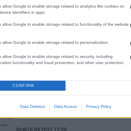
translate
o allow Google to enable storage related to analytics like cookies on
Τι τονίζει η Περιφέρεια για τα
evice identifiers in apps.
τοπωνύμια που αποδόθηκαν με
o allow Google to enable storage related to functionality of the website
αγγλόφωνους όρους
o allow Google to enable storage related to personalization.
o allow Google to enable storage related to security, including
Viral
|
29.09.2021 12:06
cation functionality and fraud prevention, and other user protection.
Πεδίον του Άρεως: Η επική
πινακίδα Πατούλη «Mars Field»
που «έριξε» το Διαδίκτυο
CONFIRM
Η μετάφραση δεν έμεινε ασχολίαστη
στα social media
Data Deletion
Data Access
Privacy Policy
Viral
|
16.09.2021 12:26