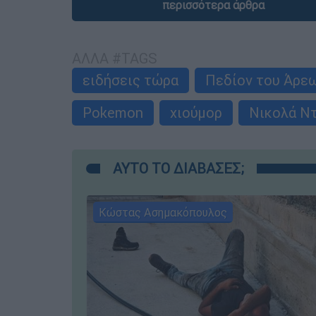
περισσότερα άρθρα
ΑΛΛΑ #TAGS
ειδήσεις τώρα
Πεδίον του Άρε
Pokemon
χιούμορ
Νικολά Ν
ΑΥΤΟ ΤΟ ΔΙΑΒΑΣΕΣ;
Κώστας Ασημακόπουλος