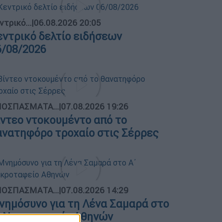
ντρικό...
|
06.08.2026 20:05
εντρικό δελτίο ειδήσεων
6/08/2026
ΟΣΠΑΣΜΑΤΑ...
|
07.08.2026 19:26
ίντεο ντοκουμέντο από το
ανατηφόρο τροχαίο στις Σέρρες
ΟΣΠΑΣΜΑΤΑ...
|
07.08.2026 14:29
νημόσυνο για τη Λένα Σαμαρά στο
΄ Νεκροταφείο Αθηνών