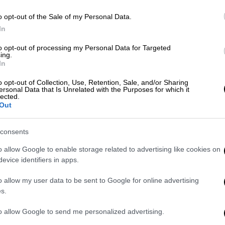
o opt-out of the Sale of my Personal Data.
Ελλάδα
|
26.02.2026 16:15
In
Ξανά στη φυλακή ο Χρήστος
Δε
to opt-out of processing my Personal Data for Targeted
Μαυρίκης: Ανακλήθηκε ο κατ'
Δ
ing.
οίκον περιορισμός και συνελήφθη
In
Η αυστηροποίηση των όρων
o opt-out of Collection, Use, Retention, Sale, and/or Sharing
ersonal Data that Is Unrelated with the Purposes for which it
κράτησης έρχεται ως συνέχεια του
lected.
περιστατικού με τους
Out
πυροβολισμούς στα Σπάτα
consents
o allow Google to enable storage related to advertising like cookies on
evice identifiers in apps.
Ελλάδα
|
22.02.2026 19:23
o allow my user data to be sent to Google for online advertising
Μαίνεται η μεγάλη φωτιά στα
s.
Σπάτα - Η αποθήκη έχει καεί
to allow Google to send me personalized advertising.
σχεδόν ολοσχερώς