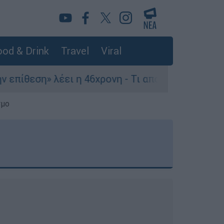
od & Drink
Travel
Viral
ει η 46χρονη - Τι αποκάλυψε στους αστυνομικούς
σμο