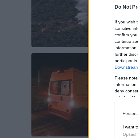
Do Not Pr
If you wish 
sensitive in
confirm you
continue se
information 
further disc
participants
Downstream 
Please note
information 
deny consent
in below Go
Persona
I want t
Opted 