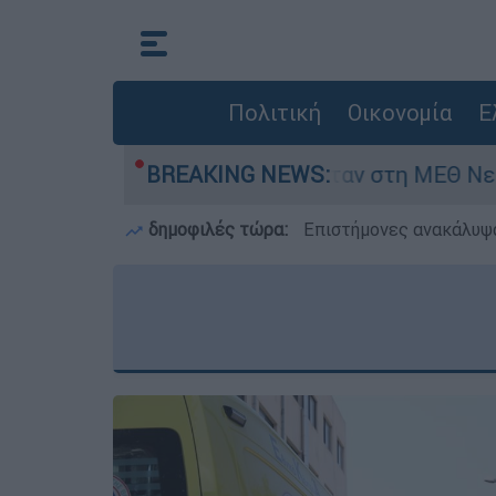
Πολιτική
Οικονομία
Ε
μερών - Νοσηλευόταν στη ΜΕΘ Νεογνών
BREAKING NEWS:
M
δημοφιλές τώρα:
Επιστήμονες ανακάλυψα