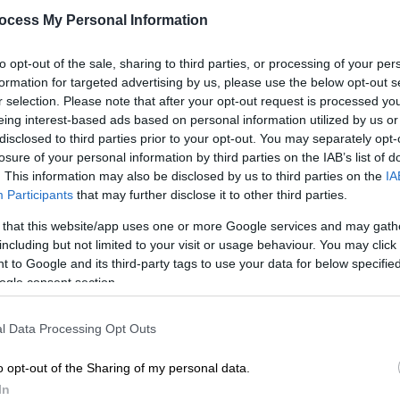
ocess My Personal Information
Για την κατάσβεση έχουν
κινητοποιηθεί 60 πυροσβέστες, με
Κε
to opt-out of the sale, sharing to third parties, or processing of your per
τρεις ομάδες πεζοπόρων τμημάτων
Κ
formation for targeted advertising by us, please use the below opt-out s
και 14 οχήματα
r selection. Please note that after your opt-out request is processed y
0
eing interest-based ads based on personal information utilized by us or
disclosed to third parties prior to your opt-out. You may separately opt-
losure of your personal information by third parties on the IAB’s list of
. This information may also be disclosed by us to third parties on the
IA
Ώρ
Ελλάδα
|
14.05.2026 22:38
Participants
that may further disclose it to other third parties.
Ε
Συναγερμός στα Σπάτα: Νεκρός
 that this website/app uses one or more Google services and may gath
π
άνδρας εντοπίστηκε μέσα σε
including but not limited to your visit or usage behaviour. You may click 
σταθμευμένο όχημα
 to Google and its third-party tags to use your data for below specifi
ogle consent section.
Επί της λεωφόρου Σπάτων το
επίμαχο όχημα - Οι πρώτες
l Data Processing Opt Outs
πληροφορίες
ΑΠ
Κ
o opt-out of the Sharing of my personal data.
Ι
In