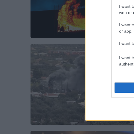
I want t
web or d
I want t
or app.
I want t
I want t
authenti