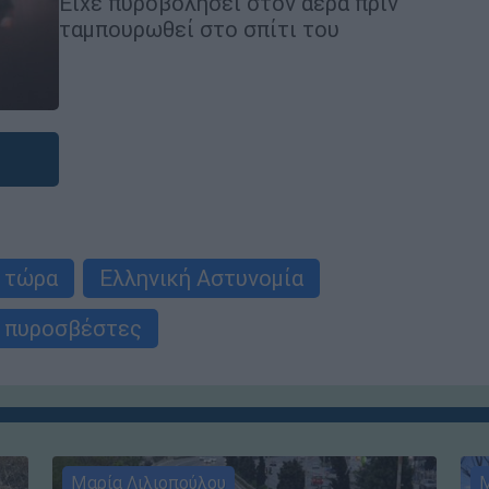
Είχε πυροβολήσει στον αέρα πριν
ταμπουρωθεί στο σπίτι του
 τώρα
Ελληνική Αστυνομία
πυροσβέστες
Μαρία Λιλιοπούλου
Μ