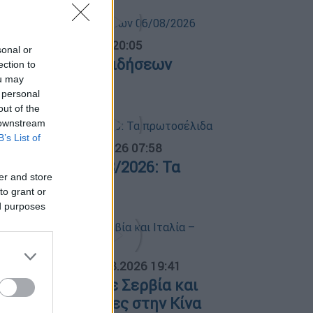
ντρικό...
|
06.08.2026 20:05
sonal or
εντρικό δελτίο ειδήσεων
ection to
ou may
6/08/2026
 personal
out of the
 downstream
B’s List of
α Ελλάδος...
|
07.08.2026 07:58
φημερίδες 07/08/2026: Τα
er and store
ρωτοσέλιδα
to grant or
ed purposes
ΟΣΠΑΣΜΑΤΑ...
|
07.08.2026 19:41
όλαση φωτιάς σε Σερβία και
ταλία – Πλημμύρες στην Κίνα