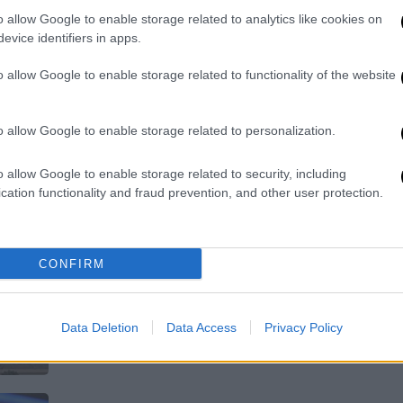
Όπως μεταδίδει το OPEN, οι φλόγες
o allow Google to enable storage related to analytics like cookies on
επεκτάθηκαν και σε διπλανή εταιρεία
evice identifiers in apps.
με καλλυντικά
o allow Google to enable storage related to functionality of the website
o allow Google to enable storage related to personalization.
Ελλάδα
|
22.02.2026 17:19
o allow Google to enable storage related to security, including
Μεγάλη φωτιά σε αποθήκη
cation functionality and fraud prevention, and other user protection.
γνωστής εταιρείας αθλητικών
ειδών στα Σπάτα
CONFIRM
Στο σημείο έχουν σπεύσει ήδη 21
πυροσβέστες με εννέα πυροσβεστικά
οχήματα
Data Deletion
Data Access
Privacy Policy