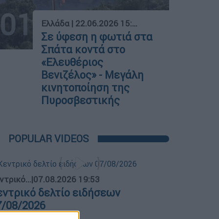
01
Ελλάδα
|
22.06.2026 15:16
Σε ύφεση η φωτιά στα
Σπάτα κοντά στο
«Ελευθέριος
Βενιζέλος» - Μεγάλη
κινητοποίηση της
Πυροσβεστικής
POPULAR VIDEOS
ντρικό...
|
07.08.2026 19:53
εντρικό δελτίο ειδήσεων
7/08/2026