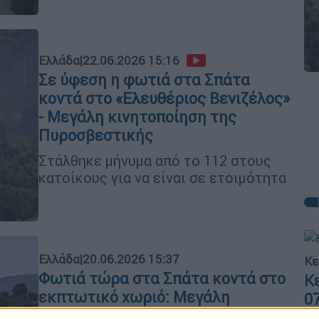
Ελλάδα
|
22.06.2026 15:16
Σε ύφεση η φωτιά στα Σπάτα
κοντά στο «Ελευθέριος Βενιζέλος»
- Μεγάλη κινητοποίηση της
Πυροσβεστικής
Στάλθηκε μήνυμα από το 112 στους
κατοίκους για να είναι σε ετοιμότητα
Ελλάδα
|
20.06.2026 15:37
Κε
Φωτιά τώρα στα Σπάτα κοντά στο
Κ
εκπτωτικό χωριό: Μεγάλη
0
κινητοποίηση της Πυροσβεστικής