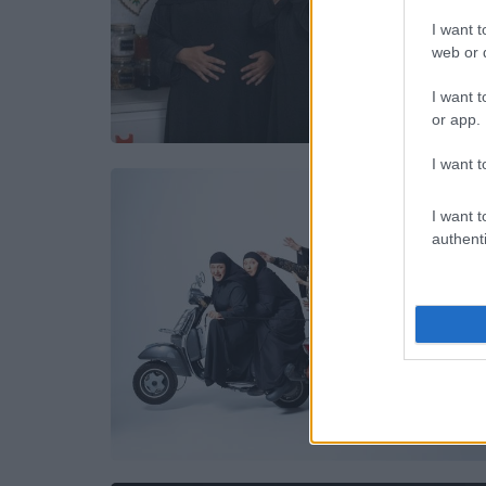
I want t
web or d
I want t
or app.
I want t
I want t
authenti