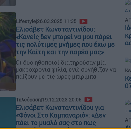
ΑΠ
Lifestyle
|
26.03.2025 11:35
Ι
Ελισάβετ Κωνσταντινίδου:
κ
«Κανείς δεν μπορεί να μου πάρει
α
τις πολύτιμες μνήμες που έχω με
την Καίτη και την παρέα μας»
Οι δύο ηθοποιοί διατηρούσαν μία
μακροχρόνια φιλία, ενώ συνήθιζαν να
Κε
παίζουν με τις ώρες μπιρίμπα
Κ
0
Τηλεόραση
|
19.12.2023 20:05
Ελισάβετ Κωνσταντινίδου για
«Φόνοι Στο Καμπαναριό»: «Δεν
ΑΠ
πάει το μυαλό σας στο πως
Α
τελειώνει η σειρά»