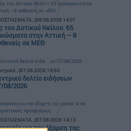
ΟΣΠΑΣΜΑΤΑ...
|
08.08.2026 14:01
ός του Δυτικού Νείλου: 65
ρούσματα στην Αττική – 8
σθενείς σε ΜΕΘ
ντρικό...
|
07.08.2026 19:53
εντρικό δελτίο ειδήσεων
7/08/2026
ΟΣΠΑΣΜΑΤΑ...
|
07.08.2026 14:13
νησυχία για την έξαρση της