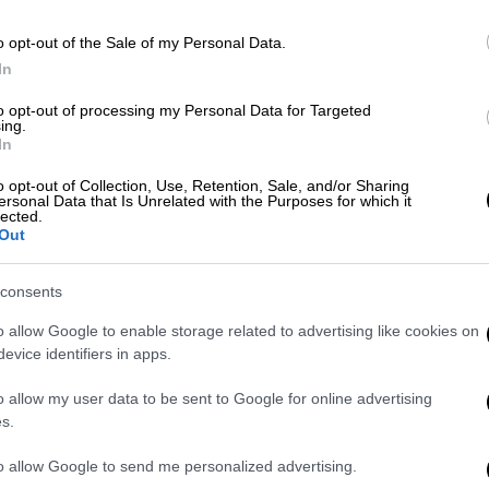
Τηλεόραση
|
31.08.2023 14:45
o opt-out of the Sale of my Personal Data.
Ελισάβετ Κωνσταντινίδου για
In
τους «Φόνους Στο Καμπαναριό»:
to opt-out of processing my Personal Data for Targeted
«Είναι πρόκληση για εμένα ο ρόλος
ing.
In
της μοναχής»
o opt-out of Collection, Use, Retention, Sale, and/or Sharing
Η Ελισάβετ Κωνσταντινίδου θα
ersonal Data that Is Unrelated with the Purposes for which it
lected.
υποδυθεί την Ηγουμένη Μαρία στη
Out
νέα θεϊκή κωμωδία του Alpha «Φόνοι
Στο Καμπαναριό»
consents
o allow Google to enable storage related to advertising like cookies on
Τηλεόραση
|
02.08.2023 18:05
evice identifiers in apps.
Φόνοι στο Καμπαναριό: Ξεκίνησαν
o allow my user data to be sent to Google for online advertising
τα γυρίσματα της ξεκαρδιστικής
s.
κωμωδίας μυστηρίου του Alpha
to allow Google to send me personalized advertising.
Στη μονή της Αγίας Θεοδούλης