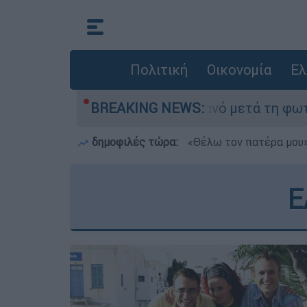
Πολιτική
Οικονομία
Ελ
α» στο Πόρτο Γερμανό μετά τη φωτιά - Αγώνας γ
BREAKING NEWS:
δημοφιλές τώρα:
«Θέλω τον πατέρα μου»:
Ε