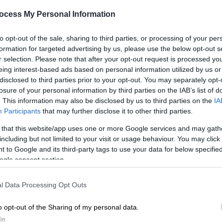
γ
ocess My Personal Information
Η Ελισάβετ Κωνσταντινίδου
π
αποκάλυψε ποιο στοιχείο της σειράς
to opt-out of the sale, sharing to third parties, or processing of your per
της κέντρισε το ενδιαφέρον στο να
formation for targeted advertising by us, please use the below opt-out s
πει το «ναι» για τον ρόλο της
r selection. Please note that after your opt-out request is processed y
Ηγουμένης Μαρίας
eing interest-based ads based on personal information utilized by us or
ΑΠ
disclosed to third parties prior to your opt-out. You may separately opt-
Κ
losure of your personal information by third parties on the IAB’s list of
Θέατρο
|
26.11.2023 14:04
. This information may also be disclosed by us to third parties on the
IA
Ι
Λάκης Λαζόπουλος: Επιστρέφει
Participants
that may further disclose it to other third parties.
στο θέατρο με την κωμωδία «Οταν
 that this website/app uses one or more Google services and may gath
πέθανα» - Σε ρόλο εκπληξη ο
including but not limited to your visit or usage behaviour. You may click 
Διονύσης Ατζαράκης
 to Google and its third-party tags to use your data for below specifi
ogle consent section.
Γέλιο, μ' ένα σκοτάδι που έγινε φως,
ίντριγκες, πάθη και δύο διαφορετικές
l Data Processing Opt Outs
πλευρές του ίδιου ανθρώπου ζητούν
μια δεύτερη ευκαιρία για ζωή
o opt-out of the Sharing of my personal data.
In