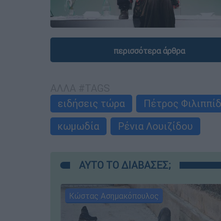
περισσότερα άρθρα
ΑΛΛΑ #TAGS
ειδήσεις τώρα
Πέτρος Φιλιππί
κωμωδία
Ρένια Λουιζίδου
ΑΥΤΟ ΤΟ ΔΙΑΒΑΣΕΣ;
Κώστας Ασημακόπουλος