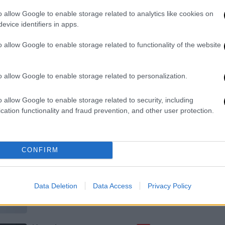
ξεκίνησαν να χτυπούν οι καμπάνες,
o allow Google to enable storage related to analytics like cookies on
κηρύσσοντας την έναρξη των
evice identifiers in apps.
γυρισμάτων της νέας κωμικής σειράς
μυστηρίου «Φόνοι στο καμπαναριό»
o allow Google to enable storage related to functionality of the website
που έρχεται στον Alpha
o allow Google to enable storage related to personalization.
Τηλεόραση
|
28.07.2023 02:29
o allow Google to enable storage related to security, including
Alpha: Κυκλοφόρησε το animated
cation functionality and fraud prevention, and other user protection.
τρέιλερ της νέας κωμωδίας
«Φόνοι στο καμπαναριό»
Το animated τρέιλερ της σειράς είναι
CONFIRM
δημιουργία της Mellow και αντλεί
έμπνευση από την ποπ κουλτούρα των
‘70s
Data Deletion
Data Access
Privacy Policy