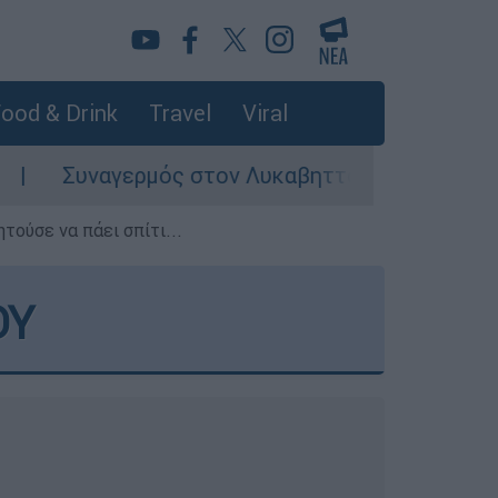
ood & Drink
Travel
Viral
μός στον Λυκαβηττό: Σορός σε προχωρημένη σή
τούσε να πάει σπίτι...
ΟΥ