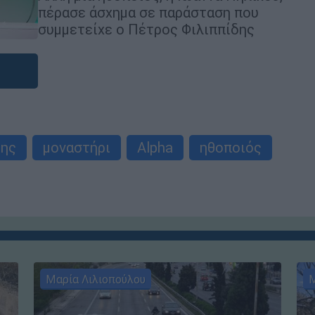
πέρασε άσχημα σε παράσταση που
συμμετείχε ο Πέτρος Φιλιππίδης
δης
μοναστήρι
Alpha
ηθοποιός
Μαρία Λιλιοπούλου
Μ