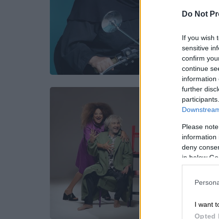
Do Not Pr
If you wish 
sensitive in
confirm you
continue se
information 
further disc
participants
Downstream 
Please note
information 
deny consent
in below Go
Persona
I want t
Opted 