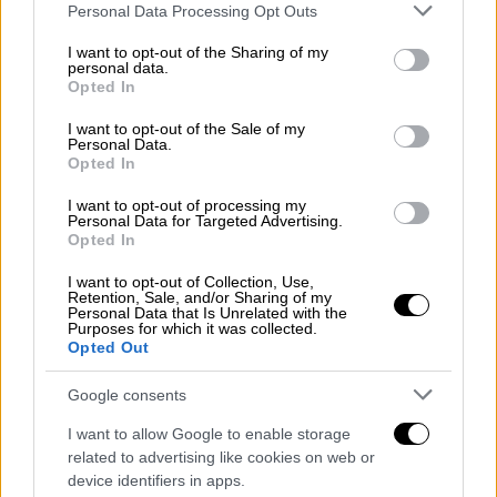
Please note that this website/app uses one or more Google
Personal Data Processing Opt Outs
services and may gather and store information including but
not limited to your visit or usage behaviour. You may click to
I want to opt-out of the Sharing of my
personal data.
grant or deny consent to Google and its third-party tags to
Opted In
use your data for below specified purposes in below Google
consent section.
I want to opt-out of the Sale of my
Τηλεόραση
|
02.08.2023 18:05
Personal Data.
Opted In
Φόνοι στο Καμπαναριό: Ξεκίνησαν τα
γυρίσματα της ξεκαρδιστικής
I want to opt-out of processing my
Personal Data for Targeted Advertising.
κωμωδίας μυστηρίου του Alpha
Opted In
Στη μονή της Αγίας Θεοδούλης ξεκίνησαν να
I want to opt-out of Collection, Use,
χτυπούν οι καμπάνες, κηρύσσοντας την
Retention, Sale, and/or Sharing of my
Personal Data that Is Unrelated with the
έναρξη των γυρισμάτων της νέας κωμικής
Purposes for which it was collected.
Opted Out
σειράς μυστηρίου «Φόνοι στο καμπαναριό»
που έρχεται στον Alpha
Google consents
I want to allow Google to enable storage
related to advertising like cookies on web or
device identifiers in apps.