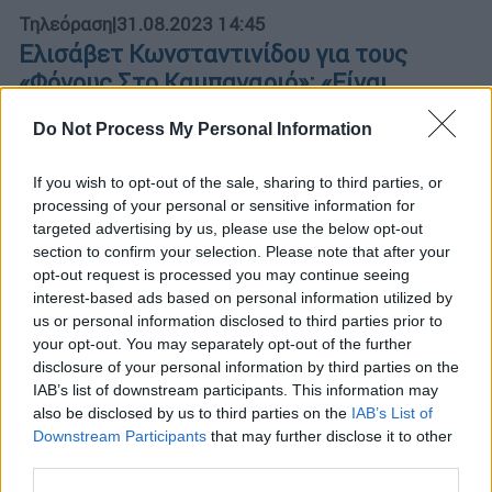
Τηλεόραση
|
31.08.2023 14:45
Ελισάβετ Κωνσταντινίδου για τους
«Φόνους Στο Καμπαναριό»: «Είναι
πρόκληση για εμένα ο ρόλος της
Do Not Process My Personal Information
μοναχής»
Η Ελισάβετ Κωνσταντινίδου θα υποδυθεί
If you wish to opt-out of the sale, sharing to third parties, or
την Ηγουμένη Μαρία στη νέα θεϊκή κωμωδία
processing of your personal or sensitive information for
του Alpha «Φόνοι Στο Καμπαναριό»
targeted advertising by us, please use the below opt-out
section to confirm your selection. Please note that after your
opt-out request is processed you may continue seeing
interest-based ads based on personal information utilized by
us or personal information disclosed to third parties prior to
your opt-out. You may separately opt-out of the further
disclosure of your personal information by third parties on the
IAB’s list of downstream participants. This information may
also be disclosed by us to third parties on the
IAB’s List of
Downstream Participants
that may further disclose it to other
third parties.