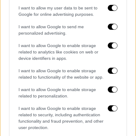
I want to allow my user data to be sent to
Google for online advertising purposes.
I want to allow Google to send me
personalized advertising.
I want to allow Google to enable storage
related to analytics like cookies on web or
device identifiers in apps.
I want to allow Google to enable storage
related to functionality of the website or app.
Τηλεόραση
|
28.07.2023 02:29
Alpha: Κυκλοφόρησε το animated
I want to allow Google to enable storage
τρέιλερ της νέας κωμωδίας «Φόνοι στο
related to personalization.
καμπαναριό»
I want to allow Google to enable storage
Το animated τρέιλερ της σειράς είναι
related to security, including authentication
δημιουργία της Mellow και αντλεί έμπνευση
functionality and fraud prevention, and other
user protection.
από την ποπ κουλτούρα των ‘70s