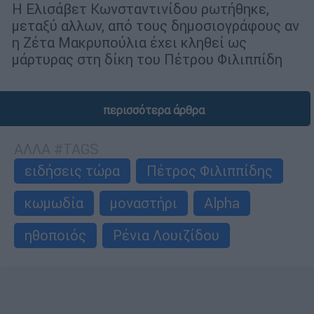
Η Ελισάβετ Κωνσταντινίδου ρωτήθηκε,
μεταξύ αλλων, από τους δημοσιογράφους αν
η Ζέτα Μακρυπούλια έχει κληθεί ως
μάρτυρας στη δίκη του Πέτρου Φιλιππίδη
περισσότερα άρθρα
ΑΛΛΑ #TAGS
ειδήσεις τώρα
Πέτρος Φιλιππίδης
κωμωδία
μοναστήρι
Alpha
ηθοποιός
Ρένια Λουιζίδου