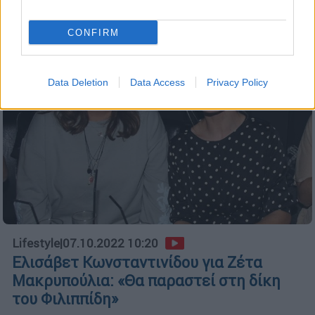
CONFIRM
Data Deletion
Data Access
Privacy Policy
Lifestyle
|
07.10.2022 10:20
Ελισάβετ Κωνσταντινίδου για Ζέτα
Μακρυπούλια: «Θα παραστεί στη δίκη
του Φιλιππίδη»