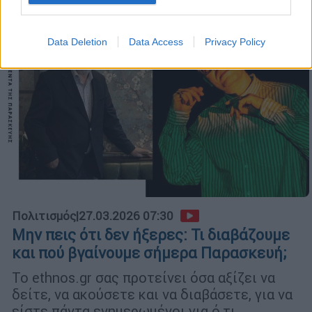
Data Deletion
Data Access
Privacy Policy
Πολιτισμός
|
27.03.2026 07:30
Μην πεις ότι δεν ήξερες: Τι διαβάζουμε
και πού βγαίνουμε σήμερα Παρασκευή;
Το ethnos.gr σας προτείνει όσα αξίζει να
δείτε, να ακούσετε και να διαβάσετε, για να
είστε πάντα ενημερωμένοι για ό,τι