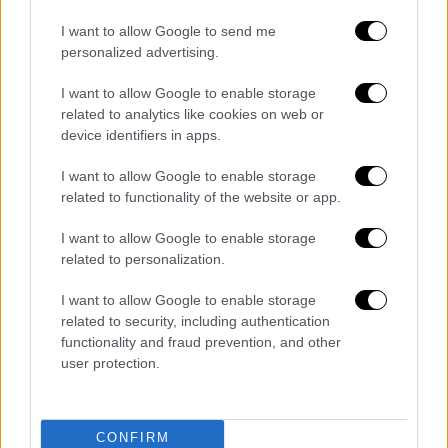
I want to allow Google to send me
personalized advertising.
I want to allow Google to enable storage
related to analytics like cookies on web or
device identifiers in apps.
I want to allow Google to enable storage
related to functionality of the website or app.
Θέατρο
|
03.04.2026 05:24
Η ιστορική σκηνοθεσία της Κάρμεν του
I want to allow Google to enable storage
1875 έρχεται στην Εθνική Λυρική Σκηνή
related to personalization.
Πρόκειται για μια συγκλονιστική ιστορία
I want to allow Google to enable storage
πάθους και ανυποταξίας η οποία, μέσα από
related to security, including authentication
τη μοναδικής έμπνευσης μουσική σύνθεση,
functionality and fraud prevention, and other
ξετυλίγει με ωμότητα τους χαρακτήρες των
user protection.
ηρώων
CONFIRM