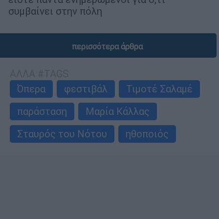
συμβαίνει στην πόλη
περισσότερα άρθρα
ΑΛΛΑ #TAGS
Όπερα
φεστιβάλ
Τιμοτέ Σαλαμέ
παράσταση
Μαρία Κάλλας
Σταυρός του Νότου
ηθοποιός