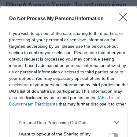
Εθνική Λυρική Σκηνή: Το τολμηρό έργο
«Monsieur Venus» της Ρασίλντ έρχεται
Do Not Process My Personal Information
στην Εναλλακτική Σκηνή
Tο τολμηρό και αιρετικό έργο «Monsieur
If you wish to opt-out of the sale, sharing to third parties, or
Vénus» της Ρασίλντ είναι ένα από τα πιο
processing of your personal or sensitive information for
προκλητικά και «κουήρ» (πριν ακόμη
targeted advertising by us, please use the below opt-out
section to confirm your selection. Please note that after your
καθιερωθεί ο όρος) μυθιστορήματα της
opt-out request is processed you may continue seeing
γαλλικής λογοτεχνία
interest-based ads based on personal information utilized by
us or personal information disclosed to third parties prior to
your opt-out. You may separately opt-out of the further
disclosure of your personal information by third parties on the
IAB’s list of downstream participants. This information may
also be disclosed by us to third parties on the
IAB’s List of
Downstream Participants
that may further disclose it to other
third parties.
Please note that this website/app uses one or more Google
Personal Data Processing Opt Outs
services and may gather and store information including but
not limited to your visit or usage behaviour. You may click to
I want to opt-out of the Sharing of my