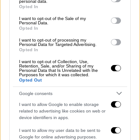
personal data.
grant or deny consent to Google and its third-party tags to
Opted In
use your data for below specified purposes in below Google
consent section.
I want to opt-out of the Sale of my
Personal Data.
Opted In
Θέατρο
|
06.04.2026 18:40
I want to opt-out of processing my
Personal Data for Targeted Advertising.
Εθνική Λυρική: Η νέα όπερα «Η λέξη»
Opted In
του Άλκη Μπαλτά έρχεται στην
Εναλλακτική Σκηνή
I want to opt-out of Collection, Use,
Retention, Sale, and/or Sharing of my
Personal Data that Is Unrelated with the
Τον ρόλο του Τζορντάνο Μπρούνο
Purposes for which it was collected.
ερμηνεύει ο διεθνώς καταξιωμένος
Opted Out
βαρύτονος Τάσης Χριστογιαννόπουλος
Google consents
I want to allow Google to enable storage
related to advertising like cookies on web or
device identifiers in apps.
I want to allow my user data to be sent to
Google for online advertising purposes.