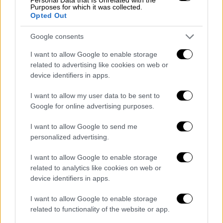
Purposes for which it was collected.
Opted Out
Google consents
Θέατρο
|
06.04.2026 18:40
I want to allow Google to enable storage
Εθνική Λυρική: Η νέα όπερα «Η λέξη»
related to advertising like cookies on web or
του Άλκη Μπαλτά έρχεται στην
device identifiers in apps.
Εναλλακτική Σκηνή
I want to allow my user data to be sent to
Τον ρόλο του Τζορντάνο Μπρούνο
Google for online advertising purposes.
ερμηνεύει ο διεθνώς καταξιωμένος
I want to allow Google to send me
βαρύτονος Τάσης Χριστογιαννόπουλος
personalized advertising.
I want to allow Google to enable storage
related to analytics like cookies on web or
device identifiers in apps.
I want to allow Google to enable storage
related to functionality of the website or app.