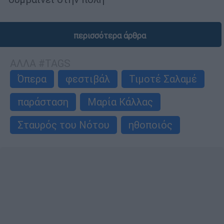
περισσότερα άρθρα
ΑΛΛΑ #TAGS
Όπερα
φεστιβάλ
Τιμοτέ Σαλαμέ
παράσταση
Μαρία Κάλλας
Σταυρός του Νότου
ηθοποιός