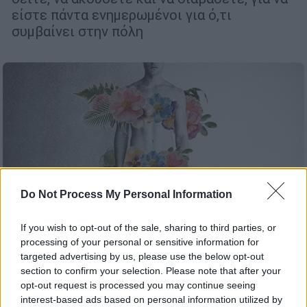
είστε πάντα ενημερωμένοι για ό,τι
συμβαίνει στην πόλη
Do Not Process My Personal Information
If you wish to opt-out of the sale, sharing to third parties, or
processing of your personal or sensitive information for
targeted advertising by us, please use the below opt-out
section to confirm your selection. Please note that after your
Θέατρο
|
22.04.2026 13:25
opt-out request is processed you may continue seeing
Εθνική Λυρική Σκηνή: Το τολμηρό έργο
interest-based ads based on personal information utilized by