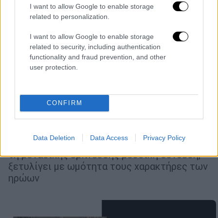
I want to allow Google to enable storage
related to personalization.
I want to allow Google to enable storage
related to security, including authentication
functionality and fraud prevention, and other
user protection.
Θέατρο
|
03.04.2026 05:24
Η ιστορική σκηνοθεσία της Κάρμεν του
CONFIRM
1875 έρχεται στην Εθνική Λυρική Σκηνή
Πρόκειται για μια συγκλονιστική ιστορία
Data Deletion
Data Access
Privacy Policy
πάθους και ανυποταξίας η οποία, μέσα από
τη μοναδικής έμπνευσης μουσική σύνθεση,
ξετυλίγει με ωμότητα τους χαρακτήρες των
ηρώων