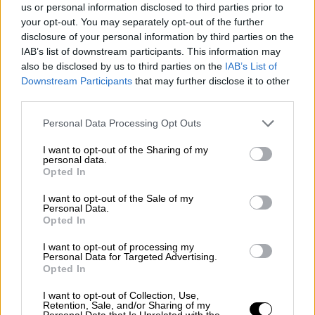
us or personal information disclosed to third parties prior to
«Monsieur Venus» της Ρασίλντ έρχεται
your opt-out. You may separately opt-out of the further
στην Εναλλακτική Σκηνή
disclosure of your personal information by third parties on the
IAB’s list of downstream participants. This information may
Tο τολμηρό και αιρετικό έργο «Monsieur
also be disclosed by us to third parties on the
IAB’s List of
Vénus» της Ρασίλντ είναι ένα από τα πιο
Downstream Participants
that may further disclose it to other
προκλητικά και «κουήρ» (πριν ακόμη
third parties.
καθιερωθεί ο όρος) μυθιστορήματα της
Please note that this website/app uses one or more Google
γαλλικής λογοτεχνία
Personal Data Processing Opt Outs
services and may gather and store information including but
not limited to your visit or usage behaviour. You may click to
I want to opt-out of the Sharing of my
personal data.
grant or deny consent to Google and its third-party tags to
Opted In
use your data for below specified purposes in below Google
consent section.
I want to opt-out of the Sale of my
Personal Data.
Opted In
I want to opt-out of processing my
Personal Data for Targeted Advertising.
Opted In
I want to opt-out of Collection, Use,
Retention, Sale, and/or Sharing of my
Personal Data that Is Unrelated with the