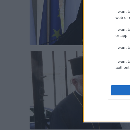
I want t
web or d
I want t
or app.
I want t
I want t
authenti