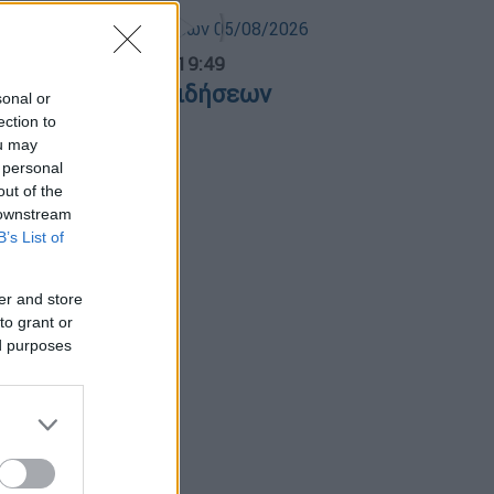
ντρικό...
|
05.08.2026 19:49
εντρικό δελτίο ειδήσεων
sonal or
5/08/2026
ection to
ou may
 personal
out of the
 downstream
B’s List of
er and store
to grant or
ed purposes