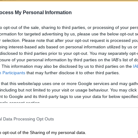
του Πάπα Λέοντος του 14ου
ocess My Personal Information
Όπως σημειώνει, η διακονία του Πάπα
Κε
Λέοντος του ΙΔ' και 267ου Επισκόπου
Κ
to opt-out of the sale, sharing to third parties, or processing of your per
της Ρώμης είναι βαθιά εμπνευσμένη
0
formation for targeted advertising by us, please use the below opt-out s
από το παράδειγμα του Πάπα
r selection. Please note that after your opt-out request is processed y
Φραγκίσκου
eing interest-based ads based on personal information utilized by us or
disclosed to third parties prior to your opt-out. You may separately opt-
losure of your personal information by third parties on the IAB’s list of
. This information may also be disclosed by us to third parties on the
IA
Κόσμος
|
01.04.2025 20:35
Participants
that may further disclose it to other third parties.
Τούρκοι εθνικιστές ζητούν την
ακύρωση του τουρκικού
 that this website/app uses one or more Google services and may gath
including but not limited to your visit or usage behaviour. You may click 
διαβατηρίου του Αρχιεπισκόπου
 to Google and its third-party tags to use your data for below specifi
Αμερικής Ελπιδοφόρου
ogle consent section.
Ο Αρχιεπίσκοπος Αμερικής
Ελπιδοφόρος βρέθηκε στο
l Data Processing Opt Outs
στόχαστρο αυτή τη φορά των
τουρκικών εθνικιστικών κύκλων
o opt-out of the Sharing of my personal data.