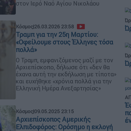
στον Ιερό Ναό Αγίου Νικολάου
Ώρ
Κόσμος
|
26.03.2026 23:58
Ώ
Τραμπ για την 25η Μαρτίου:
«Οφείλουμε στους Έλληνες τόσα
πολλά»
Ώρ
Ο Τραμπ, εμφανιζόμενος μαζί με τον
Ώ
Αρχιεπίσκοπο, δήλωσε ότι «δεν θα
έχανα αυτή την εκδήλωση με τίποτα»
και ευχήθηκε «χρόνια πολλά για την
Ελληνική Ημέρα Ανεξαρτησίας»
ΑΠ
Έ
Κόσμος
|
09.05.2025 23:15
π
Αρχιεπίσκοπος Αμερικής
έ
Ελπιδοφόρος: Ορόσημο η εκλογή