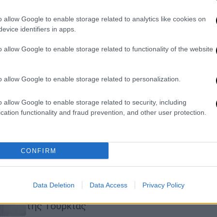
είναι ξανά ολόκληρη
o allow Google to enable storage related to analytics like cookies on
«Η Μεγαλόνησος αξίζει μια ειρηνική
evice identifiers in apps.
και δίκαιη λύση τώρα», τονίσει ο
Αρχιεπίσκοπος Αμερικής
o allow Google to enable storage related to functionality of the website
o allow Google to enable storage related to personalization.
Κόσμος
|
08.07.2024 22:00
Αρχιεπίσκοπος Ελπιδοφόρος: Η
o allow Google to enable storage related to security, including
cation functionality and fraud prevention, and other user protection.
δήλωσή του «Κατοχική Δύναμη η
Τουρκία», ξυπνά τα εθνικιστικά
αντανακλαστικά του τουρκικού
CONFIRM
τύπου
Η ομιλία του Αρχιεπισκόπου
Αμερικής προκάλεσε έντονες
Data Deletion
Data Access
Privacy Policy
αντιδράσεις στον εθνικιστικό τύπο
της Τουρκίας