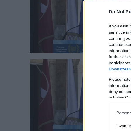
Do Not Pr
If you wish 
sensitive in
confirm you
continue se
information 
further disc
participants
Downstream 
Please note
information 
deny consent
in below Go
Persona
I want t