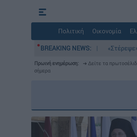
Πολιτική
Οικονομία
Ελ
λτέμια στο Αιγαίο
BREAKING NEWS:
«Στέρεψε» η αγορά από
Πρωινή ενημέρωση:
➔ Δείτε τα πρωτοσέλι
σήμερα