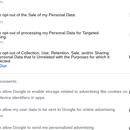
In
o opt-out of the Sale of my Personal Data.
In
to opt-out of processing my Personal Data for Targeted
Απόψεις
|
29.03.2025 07:18
ing.
In
Η αξέχαστη 25η Μαρτίου του 2025
o opt-out of Collection, Use, Retention, Sale, and/or Sharing
Ο εορτασμός της εθνικής επετείου
ersonal Data that Is Unrelated with the Purposes for which it
στις ΗΠΑ
lected.
Out
consents
o allow Google to enable storage related to advertising like cookies on
evice identifiers in apps.
Κόσμος
|
22.07.2024 14:43
o allow my user data to be sent to Google for online advertising
s.
Αρχιεπίσκοπος Ελπιδοφόρος: Δεν
θα ξεχάσουμε ποτέ - Η Κύπρος θα
to allow Google to send me personalized advertising.