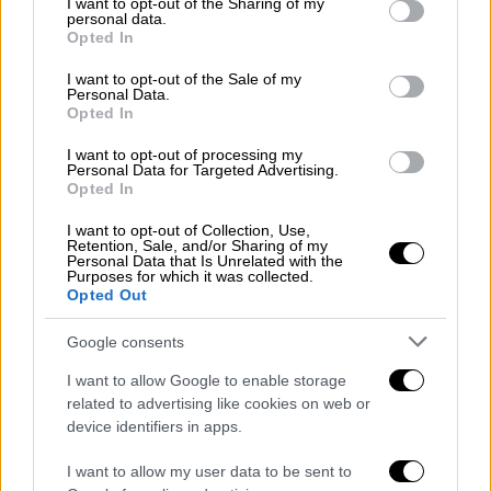
Την προτείνει ανεπιφύλακτα!
not limited to your visit or usage behaviour. You may click to
I want to opt-out of the Sharing of my
personal data.
grant or deny consent to Google and its third-party tags to
Opted In
use your data for below specified purposes in below Google
consent section.
I want to opt-out of the Sale of my
Personal Data.
Opted In
I want to opt-out of processing my
Personal Data for Targeted Advertising.
Opted In
I want to opt-out of Collection, Use,
Retention, Sale, and/or Sharing of my
Personal Data that Is Unrelated with the
Purposes for which it was collected.
Opted Out
Google consents
I want to allow Google to enable storage
related to advertising like cookies on web or
Our Network
|
17.04.2026 13:30
device identifiers in apps.
Θα σου αλλάξει την ψυχολογία: Το Ertflix
μόλις ανέβασε την ταινία που πρέπει να
I want to allow my user data to be sent to