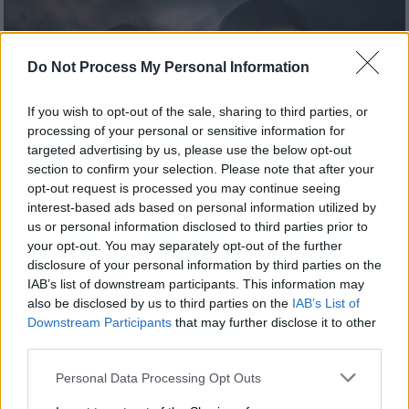
Do Not Process My Personal Information
If you wish to opt-out of the sale, sharing to third parties, or
processing of your personal or sensitive information for
targeted advertising by us, please use the below opt-out
section to confirm your selection. Please note that after your
opt-out request is processed you may continue seeing
interest-based ads based on personal information utilized by
us or personal information disclosed to third parties prior to
your opt-out. You may separately opt-out of the further
disclosure of your personal information by third parties on the
Our Network
|
22.04.2026 21:00
IAB’s list of downstream participants. This information may
also be disclosed by us to third parties on the
IAB’s List of
6 επεισόδια, βλέπονται μονορούφι: Η
Downstream Participants
that may further disclose it to other
σειρά του Ertflix που το Gemini της
third parties.
google βάζει 10 με τόνο
Please note that this website/app uses one or more Google
Personal Data Processing Opt Outs
services and may gather and store information including but