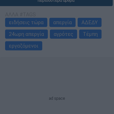
περισσότερα άρθρα
ΑΛΛΑ #TAGS
ειδήσεις τώρα
απεργία
ΑΔΕΔΥ
24ωρη απεργία
αγρότες
Τέμπη
εργαζόμενοι