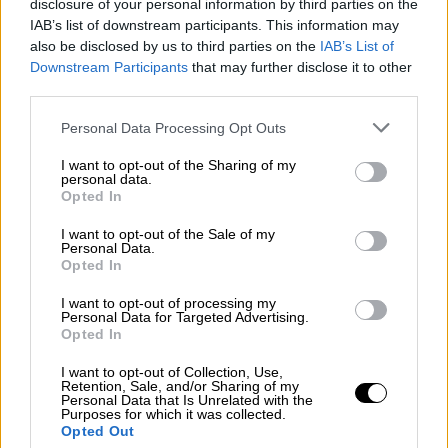
disclosure of your personal information by third parties on the
Ο πρόεδρος της Πανελλαδικής Ομοσπονδίας
IAB’s list of downstream participants. This information may
also be disclosed by us to third parties on the
IAB’s List of
Παραγωγών Λαϊκών Αγορών ανέλυσε τους
Downstream Participants
that may further disclose it to other
λόγους που οδήγησαν στο «λουκέτο»
third parties.
Please note that this website/app uses one or more Google
Personal Data Processing Opt Outs
services and may gather and store information including but
not limited to your visit or usage behaviour. You may click to
I want to opt-out of the Sharing of my
personal data.
grant or deny consent to Google and its third-party tags to
Opted In
use your data for below specified purposes in below Google
consent section.
I want to opt-out of the Sale of my
Personal Data.
Opted In
I want to opt-out of processing my
Personal Data for Targeted Advertising.
Opted In
I want to opt-out of Collection, Use,
Retention, Sale, and/or Sharing of my
Personal Data that Is Unrelated with the
Purposes for which it was collected.
Opted Out
Ελλάδα
|
26.12.2025 06:55