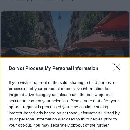
Do Not Process My Personal Information
If you wish to opt-out of the sale, sharing to third parties, or
processing of your personal or sensitive information for
targeted advertising by us, please use the below opt-out
section to confirm your selection. Please note that after your
Ελλάδα
|
31.12.2025 18:14
opt-out request is processed you may continue seeing
Απεργία παραγωγών στις λαϊκές
interest-based ads based on personal information utilized by
us or personal information disclosed to third parties prior to
αγορές: «Με ανοιχτούς πάγκους, χωρίς
your opt-out. You may separately opt-out of the further
πράγματα από 7 Ιανουαρίου»