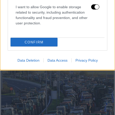
I want to allow Google to enable storage
related to security, including authentication
functionality and fraud prevention, and other
Ελλάδα
|
12.12.2025 15:27
user protection.
ΑΔΕΔΥ: Σε 24ωρη πανελλαδική απεργία
προχωρούν οι δημόσιοι υπάλληλοι στις
16 Δεκεμβρίου
CONFIRM
Τι αποφάσισε η ΑΔΕΔΥ στο 39ο συνέδριό
της
Data Deletion
Data Access
Privacy Policy