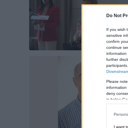
Do Not Pr
If you wish 
sensitive in
confirm you
continue se
information 
further disc
participants
Downstream 
Please note
information 
deny consent
in below Go
Persona
I want t