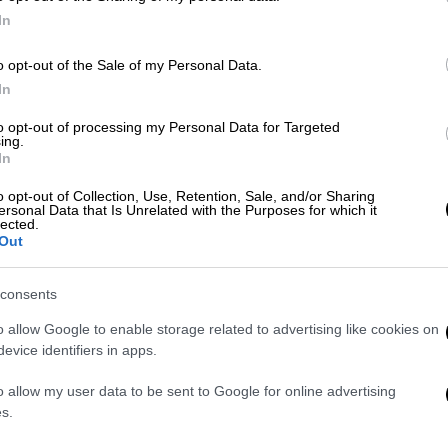
In
ΑΠ
o opt-out of the Sale of my Personal Data.
Παγώνη
ψυχοθεραπεία
In
Φ
Μ
 Φυτόπουλος
ολοτροπικές αναπνοές
to opt-out of processing my Personal Data for Targeted
ing.
In
o opt-out of Collection, Use, Retention, Sale, and/or Sharing
ersonal Data that Is Unrelated with the Purposes for which it
Με
lected.
Μ
Out
0
consents
o allow Google to enable storage related to advertising like cookies on
evice identifiers in apps.
ΑΠ
o allow my user data to be sent to Google for online advertising
Ι
s.
χ