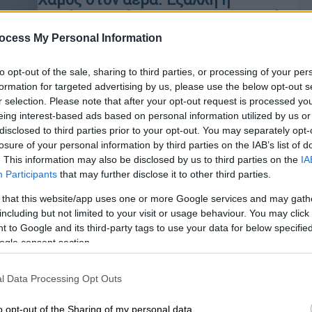
Ματίνα Παγώνη με ομοιοπαθητικό
για τα βότανα για τον κορονοϊό
ocess My Personal Information
Τσακωμός στον αέρα τηλεοπτικής
to opt-out of the sale, sharing to third parties, or processing of your per
εκπομπής
formation for targeted advertising by us, please use the below opt-out s
r selection. Please note that after your opt-out request is processed y
eing interest-based ads based on personal information utilized by us or
disclosed to third parties prior to your opt-out. You may separately opt-
losure of your personal information by third parties on the IAB’s list of
Open life
|
04.03.2020 15:35
. This information may also be disclosed by us to third parties on the
IA
Κωνσταντίνος Φυτόπουλος:
Participants
that may further disclose it to other third parties.
«Βοηθήστε αυτόν που κουτσαίνει
 that this website/app uses one or more Google services and may gath
να πετάξει»
including but not limited to your visit or usage behaviour. You may click 
Ο ψυχίατρος, ψυχοθεραπευτής και
 to Google and its third-party tags to use your data for below specifi
Κε
ομοιοπαθητικός γιατρός πιστεύει
ogle consent section.
Κ
πως η ψυχή γνωρίζει πάντα τον
δρόμο για τη θεραπεία της, αρκεί να
0
l Data Processing Opt Outs
ησυχάσουμε τη φλυαρία του νου και
να την ακούσουμε προσεκτικά
o opt-out of the Sharing of my personal data.