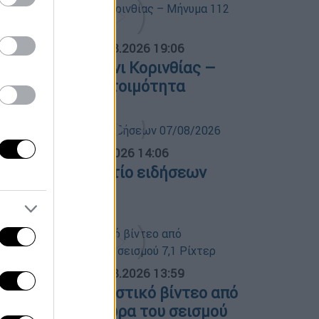
ΟΣΠΑΣΜΑΤΑ...
|
07.08.2026 19:06
ωτιά στο Στεφάνι Κορινθίας –
ήνυμα 112 για ετοιμότητα
σημεριανό...
|
07.08.2026 14:06
εσημεριανό δελτίο ειδήσεων
7/08/2026
ΟΣΠΑΣΜΑΤΑ...
|
07.08.2026 13:59
απωνία: Συγκλονιστικό βίντεο από
ειρουργείο την ώρα του σεισμού