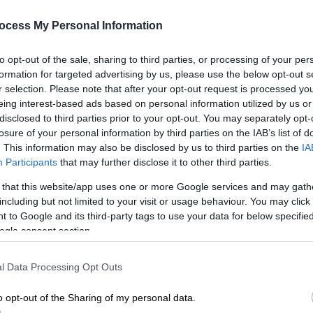
ΑΠ
διαμάχη
Φ
ocess My Personal Information
Ο μουσικός αποκάλυψε στη
Μ
συνέντευξη του στον Αντώνη Σρόιτερ
to opt-out of the sale, sharing to third parties, or processing of your per
ότι απέσυρε τις κατηγορίες στον
formation for targeted advertising by us, please use the below opt-out s
r selection. Please note that after your opt-out request is processed y
πρώην φίλο του που του έδωσε την
eing interest-based ads based on personal information utilized by us or
κροτίδα
disclosed to third parties prior to your opt-out. You may separately opt-
losure of your personal information by third parties on the IAB’s list of
. This information may also be disclosed by us to third parties on the
IA
Ελλάδα
|
19.03.2026 22:22
Participants
that may further disclose it to other third parties.
Συνελήφθησαν 16χρονος και ο
 that this website/app uses one or more Google services and may gath
πατέρας του στον Άγιο Δημήτριο -
including but not limited to your visit or usage behaviour. You may click 
Βρήκαν χιλιάδες κροτίδες στο
 to Google and its third-party tags to use your data for below specifi
υπνοδωμάτιο
ogle consent section.
Εξοπλισμένο εργαστήριο παρασκευής
l Data Processing Opt Outs
αυτοσχέδιων κροτίδων μέσα σε
υπνοδωμάτιο διαμερίσματος
o opt-out of the Sharing of my personal data.
εντόπισαν οι Αρχές