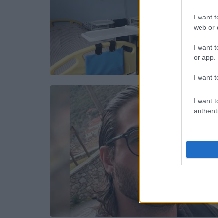
I want t
web or d
I want t
or app.
I want t
I want t
authenti