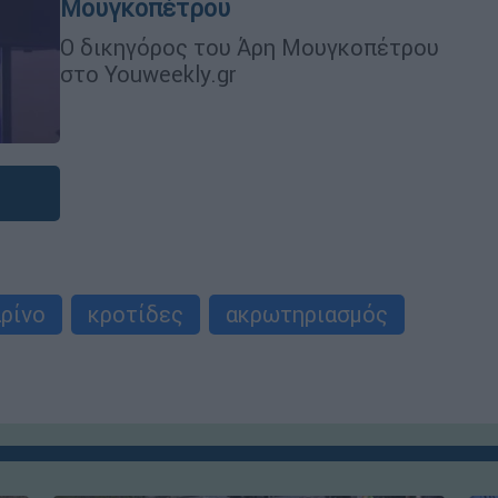
Μουγκοπέτρου
Ο δικηγόρος του Άρη Μουγκοπέτρου
στο Youweekly.gr
ρίνο
κροτίδες
ακρωτηριασμός