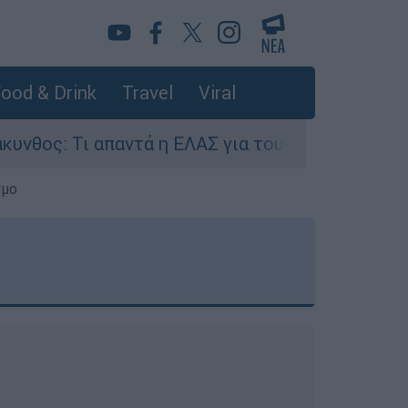
ood & Drink
Travel
Viral
αντά η ΕΛΑΣ για τους 8 βιασμούς τουριστριών -
σμο