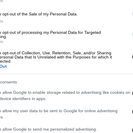
In
o opt-out of the Sale of my Personal Data.
Ελλάδα
|
22.02.2026 08:52
In
Στο νοσοκομείο 17χρονος μετά
to opt-out of processing my Personal Data for Targeted
από έκρηξη κροτίδας στην
ing.
Πτολεμαΐδα - Κίνδυνος
In
ακρωτηριασμού δαχτύλων
o opt-out of Collection, Use, Retention, Sale, and/or Sharing
ersonal Data that Is Unrelated with the Purposes for which it
Η έκρηξη προκάλεσε σοβαρό
lected.
τραυματισμό και έντονη αιμορραγία,
Out
με αποτέλεσμα να σημάνει άμεσα
συναγερμός
consents
o allow Google to enable storage related to advertising like cookies on
evice identifiers in apps.
Ελλάδα
|
02.01.2026 22:38
o allow my user data to be sent to Google for online advertising
Ξάνθη: Παίρνει εξιτήριο ο 9χρονος
s.
που ακρωτηριάστηκε από κροτίδα
to allow Google to send me personalized advertising.
- Οι γιατροί έσωσαν το μάτι του