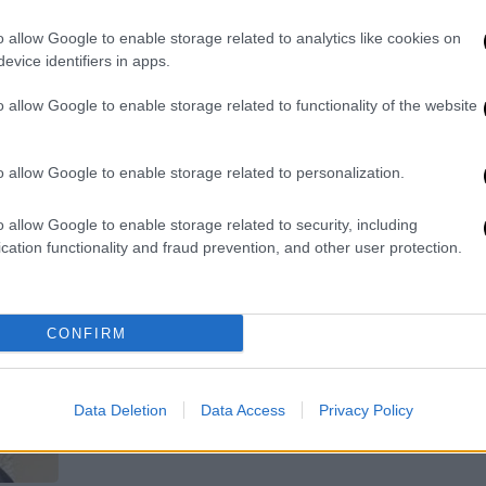
Οι γιατροί με μεγάλη προσπάθεια
o allow Google to enable storage related to analytics like cookies on
κατάφεραν και έσωσαν το μάτι του
evice identifiers in apps.
και αντιμετωπισαν όλα τα υπόλοιπα
o allow Google to enable storage related to functionality of the website
τραύματα στο αριστερό του χέρι
o allow Google to enable storage related to personalization.
Lifestyle
|
19.09.2025 14:04
o allow Google to enable storage related to security, including
Ο Άρης Μουγκοπέτρος δέχτηκε
cation functionality and fraud prevention, and other user protection.
αγωγή από τον φίλο του που του
έδωσε την κροτίδα λόγω
προκλητικής ανάρτησης
CONFIRM
Ο άντρας που κατηγορείται από τον
μουσικό ότι είναι υπαίτιος για το
Data Deletion
Data Access
Privacy Policy
ατύχημα του περνάει στην
αντεπίθεση