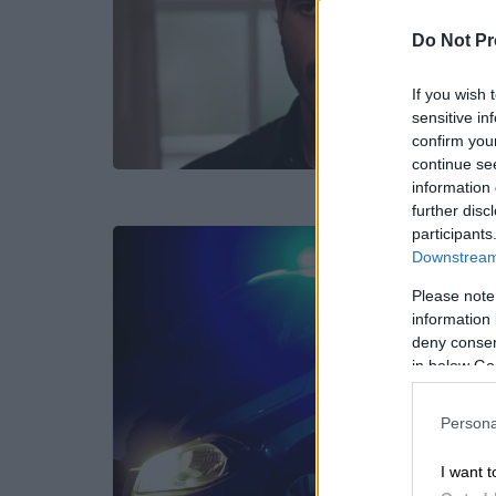
Do Not Pr
If you wish 
sensitive in
confirm you
continue se
information 
further disc
participants
Downstream 
Please note
information 
deny consent
in below Go
Persona
I want t