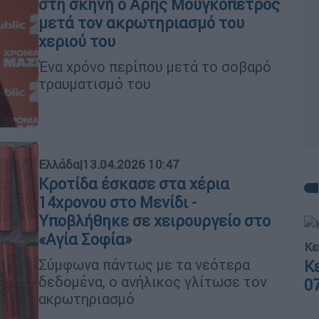
στη σκηνή ο Άρης Μουγκοπέτρος
μετά τον ακρωτηριασμό του
χεριού του
Ένα χρόνο περίπου μετά το σοβαρό
τραυματισμό του
Ελλάδα
|
13.04.2026 10:47
Κροτίδα έσκασε στα χέρια
14χρονου στο Μενίδι -
Υποβλήθηκε σε χειρουργείο στο
«Αγία Σοφία»
Κε
Σύμφωνα πάντως με τα νεότερα
Κ
δεδομένα, ο ανήλικος γλίτωσε τον
0
ακρωτηριασμό