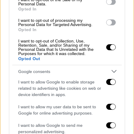
Ο Άρης Μουγκοπέτρος δέχτηκε αγωγή
Personal Data.
από τον φίλο του που του έδωσε την
Opted In
κροτίδα λόγω προκλητικής ανάρτησης
I want to opt-out of processing my
Personal Data for Targeted Advertising.
Ο άντρας που κατηγορείται από τον μουσικό
Opted In
ότι είναι υπαίτιος για το ατύχημα του
περνάει στην αντεπίθεση
I want to opt-out of Collection, Use,
Retention, Sale, and/or Sharing of my
Personal Data that Is Unrelated with the
Purposes for which it was collected.
Opted Out
Google consents
I want to allow Google to enable storage
related to advertising like cookies on web or
device identifiers in apps.
I want to allow my user data to be sent to
Google for online advertising purposes.
I want to allow Google to send me
personalized advertising.