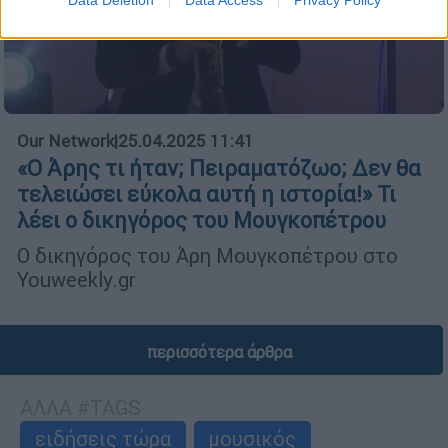
Data Deletion
Data Access
Privacy Policy
Our Network
|
25.04.2025 11:41
«Ο Άρης τι ήταν; Πειραματόζωο; Δεν θα
τελειώσει εύκολα αυτή η ιστορία!» Τι
λέει ο δικηγόρος του Μουγκοπέτρου
Ο δικηγόρος του Άρη Μουγκοπέτρου στο
Youweekly.gr
περισσότερα άρθρα
ΑΛΛΑ #TAGS
ειδήσεις τώρα
μουσικός