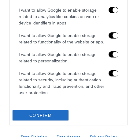
I want to allow Google to enable storage
related to analytics like cookies on web or
Μουσική
|
31.08.2025 13:30
device identifiers in apps.
«Έχει το θράσος να πηγαίνει σε
πανηγύρι» - Ξέσπασμα Μουγκοπέτρου
I want to allow Google to enable storage
κατά του πρώην φίλου του
related to functionality of the website or app.
Αφορμή για το ξέσπασμά του στάθηκε μια
I want to allow Google to enable storage
φωτογραφία από ένα πανηγύρι, την οποία
related to personalization.
δημοσίευσε στο Instagram
I want to allow Google to enable storage
related to security, including authentication
functionality and fraud prevention, and other
user protection.
CONFIRM