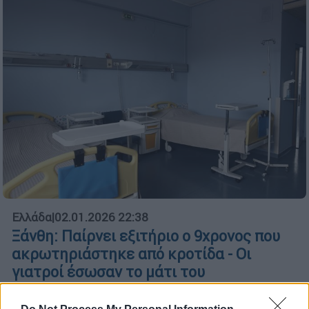
Ελλάδα
|
02.01.2026 22:38
Ξάνθη: Παίρνει εξιτήριο ο 9χρονος που
ακρωτηριάστηκε από κροτίδα - Οι
γιατροί έσωσαν το μάτι του
Οι γιατροί με μεγάλη προσπάθεια κατάφεραν