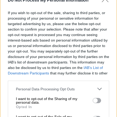
Do Not Process My Personal Information
και έσωσαν το μάτι του και αντιμετωπισαν
όλα τα υπόλοιπα τραύματα στο αριστερό
του χέρι
If you wish to opt-out of the sale, sharing to third parties, or
processing of your personal or sensitive information for
targeted advertising by us, please use the below opt-out
section to confirm your selection. Please note that after your
opt-out request is processed you may continue seeing
interest-based ads based on personal information utilized by
us or personal information disclosed to third parties prior to
your opt-out. You may separately opt-out of the further
disclosure of your personal information by third parties on the
IAB’s list of downstream participants. This information may
also be disclosed by us to third parties on the
IAB’s List of
Downstream Participants
that may further disclose it to other
third parties.
Please note that this website/app uses one or more Google
Personal Data Processing Opt Outs
services and may gather and store information including but
not limited to your visit or usage behaviour. You may click to
I want to opt-out of the Sharing of my
personal data.
grant or deny consent to Google and its third-party tags to
Opted In
Lifestyle
|
19.09.2025 14:04
use your data for below specified purposes in below Google
consent section.
I want to opt-out of the Sale of my