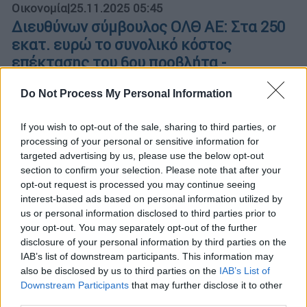
Οικονομία
|
25.11.2025 05:45
Διευθύνων σύμβουλος ΟΛΘ ΑΕ: Στα 250
εκατ. ευρώ το συνολικό κόστος
επέκτασης του 6ου προβλήτα -
Απαραίτητη η διασύνδεση με το
Do Not Process My Personal Information
σιδηροδρομικό κόστος
Στόχος της διοίκησης της ΟΛΘ ΑΕ η
If you wish to opt-out of the sale, sharing to third parties, or
επέκταση του λιμανιού σε χερσαίο χώρο με
processing of your personal or sensitive information for
τη δημιουργία σύγχρονου εμπορευματικού
targeted advertising by us, please use the below opt-out
πάρκο στον τομέα των συνδυασμένων
section to confirm your selection. Please note that after your
opt-out request is processed you may continue seeing
μεταφορών
interest-based ads based on personal information utilized by
us or personal information disclosed to third parties prior to
your opt-out. You may separately opt-out of the further
disclosure of your personal information by third parties on the
IAB’s list of downstream participants. This information may
also be disclosed by us to third parties on the
IAB’s List of
Downstream Participants
that may further disclose it to other
third parties.