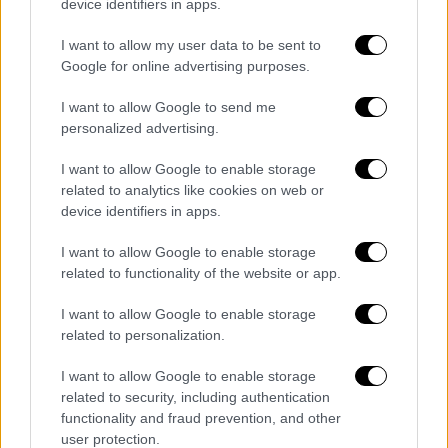
device identifiers in apps.
I want to allow my user data to be sent to
Google for online advertising purposes.
I want to allow Google to send me
personalized advertising.
I want to allow Google to enable storage
related to analytics like cookies on web or
device identifiers in apps.
I want to allow Google to enable storage
related to functionality of the website or app.
I want to allow Google to enable storage
Ελλάδα
|
21.03.2025 17:20
related to personalization.
ΟΛΘ: Σημαντικές εξελίξεις στο
επίκεντρο της συνεδρίασης του
I want to allow Google to enable storage
related to security, including authentication
Συμβουλίου Χρηστών
functionality and fraud prevention, and other
Η επέκταση του Προβλήτα 6, μια επένδυση
user protection.