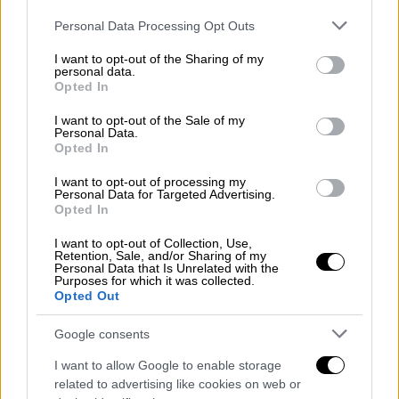
Please note that this website/app uses one or more Google
Personal Data Processing Opt Outs
services and may gather and store information including but
not limited to your visit or usage behaviour. You may click to
I want to opt-out of the Sharing of my
personal data.
grant or deny consent to Google and its third-party tags to
Opted In
use your data for below specified purposes in below Google
consent section.
I want to opt-out of the Sale of my
Personal Data.
Opted In
Ελλάδα
|
07.05.2025 17:41
I want to opt-out of processing my
ΟΛΘ: Πότε αναμένεται να ξεκινήσουν τα
Personal Data for Targeted Advertising.
Opted In
έργα για την έκτη προβλήτα και πότε θα
ολοκληρωθούν
I want to opt-out of Collection, Use,
Retention, Sale, and/or Sharing of my
Personal Data that Is Unrelated with the
«Ωφελημένο θα βγει το λιμάνι της
Purposes for which it was collected.
Θεσσαλονίκης από την ανάπτυξη των
Opted Out
σχέσεων Ευρώπης – Ινδίας», ανέφερε ο
Google consents
Εκτελεστικός πρόεδρος της ΟΛΘ ΑΕ
απαντώντας σε ερώτηση του ethnos.gr
I want to allow Google to enable storage
related to advertising like cookies on web or