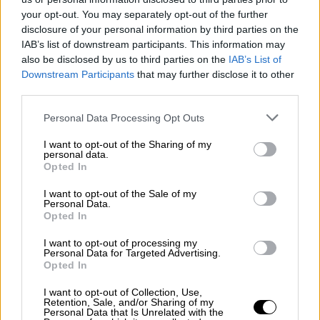
your opt-out. You may separately opt-out of the further
disclosure of your personal information by third parties on the
Πολιτική
|
31.12.2024 06:50
IAB’s list of downstream participants. This information may
Βουλή: Τι συνέβη το 2024 - Τα δύσκολα
also be disclosed by us to third parties on the
IAB’s List of
νομοσχέδια της κυβέρνησης και η
Downstream Participants
that may further disclose it to other
αντιπολίτευση
third parties.
Μια κοινοβουλευτική χρονιά με έντονες
Please note that this website/app uses one or more Google
Personal Data Processing Opt Outs
services and may gather and store information including but
πολιτικές ζυμώσεις και νέες προκλήσεις
not limited to your visit or usage behaviour. You may click to
I want to opt-out of the Sharing of my
φτάνει στο τέλος της
personal data.
grant or deny consent to Google and its third-party tags to
Opted In
use your data for below specified purposes in below Google
consent section.
I want to opt-out of the Sale of my
Personal Data.
Opted In
I want to opt-out of processing my
Personal Data for Targeted Advertising.
Opted In
I want to opt-out of Collection, Use,
Retention, Sale, and/or Sharing of my
Personal Data that Is Unrelated with the