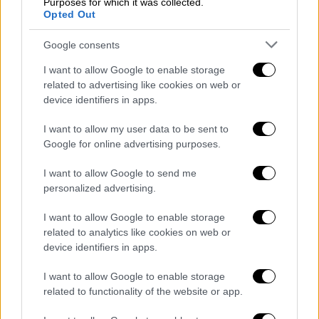
Purposes for which it was collected.
Opted Out
Google consents
I want to allow Google to enable storage
related to advertising like cookies on web or
Πολιτική
|
19.07.2024 06:45
device identifiers in apps.
«Πόλεμος» Φουντεδάκη και κυβέρνησης
μετά το «γαλάζιο» μπλόκο στον διορισμό
I want to allow my user data to be sent to
Google for online advertising purposes.
της - Τους κατηγορεί για ρεβανσισμό
«Πόλεμος» έχει ξεσπάσει μεταξύ της
I want to allow Google to send me
personalized advertising.
καθηγήτριας του ΑΠΘ Κατερίνας
Φουντεδάκη και της Κυβέρνησης αναφορικά
I want to allow Google to enable storage
με το μπλόκο των γαλάζιων βουλευτών
related to analytics like cookies on web or
device identifiers in apps.
I want to allow Google to enable storage
related to functionality of the website or app.