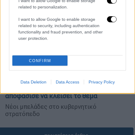
I want to allow Google to enable storage
related to personalization.
I want to allow Google to enable storage
related to security, including authentication
functionality and fraud prevention, and other
user protection.
CONFIRM
Πολιτική
|
18.07.2024 06:15
«Γαλάζιο» αντάρτικο: Πώς «κάηκε» η
Data Deletion
Data Access
Privacy Policy
πρόταση Φουντεδάκη και ο Μητσοτάκης
αποφάσισε να κλείσει το θέμα
Νέοι μπελάδες στο κυβερνητικό
στρατόπεδο