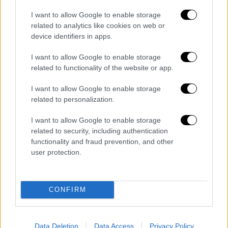
I want to allow Google to enable storage
related to analytics like cookies on web or
device identifiers in apps.
Αθλητισμός
|
16.01.2020 10:15
Χριστίνα Φλαμπούρη: Η πρώτη Ελληνίδα
I want to allow Google to enable storage
που πάτησε (και) στον Νότιο Πόλο!
related to functionality of the website or app.
Υψωσε τη γαλανόλευκη στις 7 υψηλότερες
I want to allow Google to enable storage
κορυφές των ηπείρων της Γης
related to personalization.
ΑΛΛΑ #TAGS
I want to allow Google to enable storage
related to security, including authentication
Ανταρκτική
ειδήσεις τώρα
functionality and fraud prevention, and other
user protection.
σαν σημερα
εξερεύνηση
ορειβασία
παγετώνας
αράχνη
CONFIRM
Data Deletion
Data Access
Privacy Policy