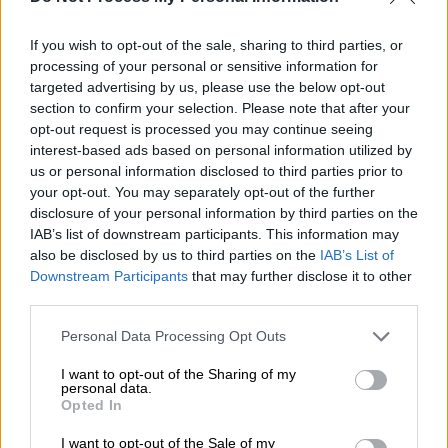
περιγράφει την εμπειρία του και
συναρπάζει
If you wish to opt-out of the sale, sharing to third parties, or
processing of your personal or sensitive information for
Πριν από 20 χρόνια, ο Νικόλαος Μαγγίτσης
targeted advertising by us, please use the below opt-out
έγινε ο πρώτο Έλληνας ορειβάτης που
section to confirm your selection. Please note that after your
κατέκτησε το Νότιο Πόλο
opt-out request is processed you may continue seeing
interest-based ads based on personal information utilized by
us or personal information disclosed to third parties prior to
your opt-out. You may separately opt-out of the further
disclosure of your personal information by third parties on the
IAB’s list of downstream participants. This information may
also be disclosed by us to third parties on the
IAB’s List of
Downstream Participants
that may further disclose it to other
third parties.
Please note that this website/app uses one or more Google
Personal Data Processing Opt Outs
services and may gather and store information including but
not limited to your visit or usage behaviour. You may click to
I want to opt-out of the Sharing of my
personal data.
grant or deny consent to Google and its third-party tags to
Opted In
use your data for below specified purposes in below Google
consent section.
I want to opt-out of the Sale of my