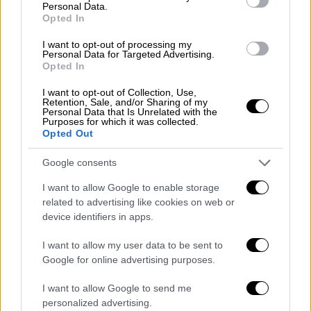
Personal Data.
Opted In
Κόσμος
|
16.09.2021 08:44
Ανησυχητικό: Η τρύπα του όζοντος στον
I want to opt-out of processing my
Personal Data for Targeted Advertising.
Νότιο Πόλο είναι αυτό τον Σεπτέμβριο
Opted In
μεγαλύτερη και από την Ανταρκτική
I want to opt-out of Collection, Use,
Retention, Sale, and/or Sharing of my
Το 2020 η τρύπα είχε φθάσει σε έκταση έως
Personal Data that Is Unrelated with the
Purposes for which it was collected.
περίπου 24 εκατομμύρια τετραγωνικά
Opted Out
χιλιόμετρα στις αρχές Οκτωβρίου
Google consents
I want to allow Google to enable storage
related to advertising like cookies on web or
device identifiers in apps.
I want to allow my user data to be sent to
Google for online advertising purposes.
I want to allow Google to send me
personalized advertising.