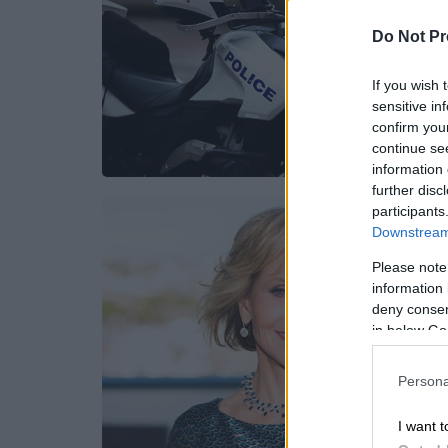
Do Not Pr
If you wish 
sensitive in
confirm you
continue se
information 
further disc
participants
Downstream 
Please note
information 
deny consent
in below Go
Persona
I want t