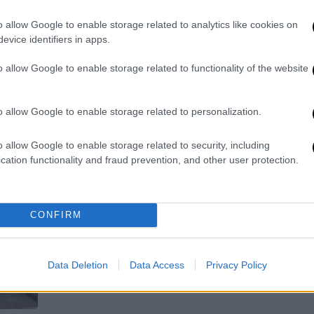
Είχε συλληφθεί για κλοπές
o allow Google to enable storage related to analytics like cookies on
Ο 41χρονος είχε συλληφθεί για
evice identifiers in apps.
κλοπές ενώ σύμφωνα με την ΕΛΑΣ
έβαλε ο ίδιος τέλος στη ζωή του
o allow Google to enable storage related to functionality of the website
o allow Google to enable storage related to personalization.
Ελλάδα
|
28.03.2023 13:05
o allow Google to enable storage related to security, including
Χαλκιδική: Συνελήφθη η 26χρονη
cation functionality and fraud prevention, and other user protection.
που κατηγορείται για ληστεία
«μαμούθ» - Είχε αποδράσει από το
κρατητήριο
CONFIRM
Η 26χρονη κατάφερε να διαφύγει από
τους αστυνομικούς λίγο μετά τις 11
Data Deletion
Data Access
Privacy Policy
το βράδυ της Κυριακής