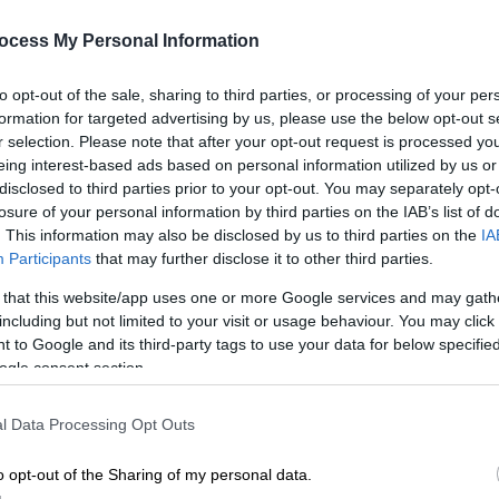
Κρατούμενος βρέθηκε
απαγχονισμένος στα κρατητήρια
ΑΠ
ocess My Personal Information
της Χαλκίδας
Α
γ
to opt-out of the sale, sharing to third parties, or processing of your per
Είχε συλληφθεί για κλοπές
formation for targeted advertising by us, please use the below opt-out s
π
r selection. Please note that after your opt-out request is processed y
eing interest-based ads based on personal information utilized by us or
disclosed to third parties prior to your opt-out. You may separately opt-
losure of your personal information by third parties on the IAB’s list of
. This information may also be disclosed by us to third parties on the
IA
Participants
that may further disclose it to other third parties.
Lifestyle
|
05.07.2024 22:00
Η Τζέιν Φόντα μιλά για την
 that this website/app uses one or more Google services and may gath
including but not limited to your visit or usage behaviour. You may click 
εμπειρία της σε γυναίκεια
 to Google and its third-party tags to use your data for below specifi
κρατητήρια
ogle consent section.
Απτόητη θα συνεχίσει την
ακτιβιστική της δράση η 86χρονη
l Data Processing Opt Outs
ηθοποιός
o opt-out of the Sharing of my personal data.