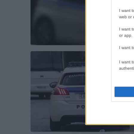
I want t
web or d
I want t
or app.
I want t
I want t
authenti