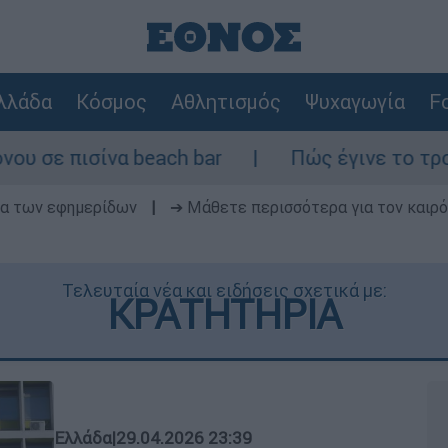
λλάδα
Κόσμος
Αθλητισμός
Ψυχαγωγία
Fo
beach bar
Πώς έγινε το τροχαίο στη Λ. Σ
δα των εφημερίδων
|
➔ Μάθετε περισσότερα για τον καιρό
Τελευταία νέα και ειδήσεις σχετικά με:
ΚΡΑΤΗΤΗΡΙΑ
Ελλάδα
|
29.04.2026 23:39