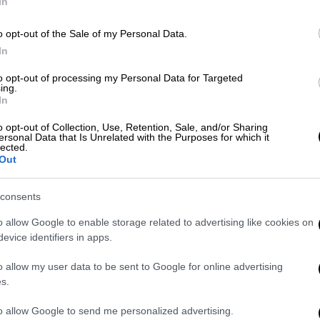
In
o opt-out of the Sale of my Personal Data.
Ελλάδα
|
19.05.2023 12:16
In
Προσπάθησε να περάσει ηρωίνη
to opt-out of processing my Personal Data for Targeted
στον 20χρονο γιο της μέσα στο
ing.
In
κρατητήριο - «Ήθελα να τον
βοηθήσω»
o opt-out of Collection, Use, Retention, Sale, and/or Sharing
ersonal Data that Is Unrelated with the Purposes for which it
lected.
Ο νεαρός αφέθηκε ελεύθερος υπό
Out
όρους μετά την απολογία του στον
ανακριτή
consents
o allow Google to enable storage related to advertising like cookies on
evice identifiers in apps.
Ελλάδα
|
10.04.2023 08:12
o allow my user data to be sent to Google for online advertising
s.
Σέρρες: 41χρονος βρέθηκε
απαγχονισμένος στα κρατητήρια -
to allow Google to send me personalized advertising.