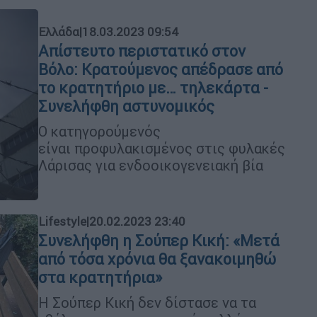
Ελλάδα
|
18.03.2023 09:54
Απίστευτο περιστατικό στον
Βόλο: Κρατούμενος απέδρασε από
το κρατητήριο με… τηλεκάρτα -
Συνελήφθη αστυνομικός
Ο κατηγορούμενός
είναι προφυλακισμένος στις φυλακές
Λάρισας για ενδοοικογενειακή βία
Lifestyle
|
20.02.2023 23:40
Συνελήφθη η Σούπερ Κική: «Μετά
από τόσα χρόνια θα ξανακοιμηθώ
στα κρατητήρια»
H Σούπερ Κική δεν δίστασε να τα