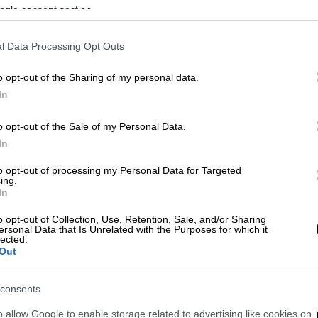
ogle consent section.
πρωταγωνιστριών
Ώρ
l Data Processing Opt Outs
Ώ
o opt-out of the Sharing of my personal data.
Πολιτισμός
|
10.07.2026 13:20
In
Ετοιμάζεται Εθνικό Μουσείο για
το 1821 - Δωρεά έως 12 εκατ.
Κε
o opt-out of the Sale of my Personal Data.
ευρώ για τη δημιουργία του
Κ
In
Στις 9 Ιουλίου 2026 υπεγράφη η
0
to opt-out of processing my Personal Data for Targeted
σύμβαση δωρεάς για τη δημιουργία
ing.
του Εθνικού Μουσείου για το 1821
In
από τον υπουργό Εθνικής Άμυνας
o opt-out of Collection, Use, Retention, Sale, and/or Sharing
Νίκο Δένδια και την υπουργό
ersonal Data that Is Unrelated with the Purposes for which it
lected.
Πολιτισμού Λίνα Μενδώνη
Ώρ
Out
Π
Ε
Πολιτισμός
|
24.06.2026 15:37
consents
Λίνα Μενδώνη: «Η επιστροφή των
o allow Google to enable storage related to advertising like cookies on