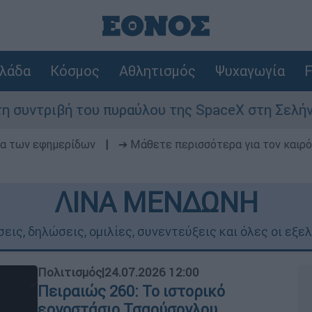
λάδα
Κόσμος
Αθλητισμός
Ψυχαγωγία
F
πυραύλου της SpaceX στη Σελήνη; Τι λένε ειδικ
δα των εφημερίδων
|
➔ Μάθετε περισσότερα για τον καιρό
ΛΙΝΑ ΜΕΝΔΩΝΗ
εις, δηλώσεις, ομιλίες, συνεντεύξεις και όλες οι εξε
Πολιτισμός
|
24.07.2026 12:00
Πειραιώς 260: Το ιστορικό
εργοστάσιο Τσαούσογλου