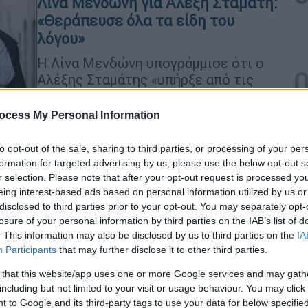
Λίνα Μενδώνη για Αλέξη Σταμάτη:
«Θεράπευσε όλα τα είδη του
λόγου»
Η Λίνα Μενδώνη υπογράμμισε ότι ο
Αλέξης Σταμάτης «υπήρξε από τις
σπάνιες εκείνες περιπτώσεις που
συνδύαζαν, δίκαια, την αγάπη του
ocess My Personal Information
αναγνωστικού κοινού με τη θεσμική
αναγνώριση»
to opt-out of the sale, sharing to third parties, or processing of your per
formation for targeted advertising by us, please use the below opt-out s
r selection. Please note that after your opt-out request is processed y
eing interest-based ads based on personal information utilized by us or
disclosed to third parties prior to your opt-out. You may separately opt-
Ελλάδα
|
15.07.2026 11:47
losure of your personal information by third parties on the IAB’s list of
Σεβασμός για τη Μάρω Κοντού: Ο
. This information may also be disclosed by us to third parties on the
IA
πολιτικός κόσμος αποχαιρετά τη
Participants
that may further disclose it to other third parties.
μεγάλη κυρία του ελληνικού
 that this website/app uses one or more Google services and may gath
κινηματογράφου
including but not limited to your visit or usage behaviour. You may click 
Η τελευταία των μεγάλων
 to Google and its third-party tags to use your data for below specifi