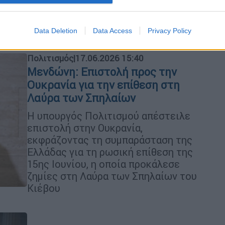
Πολιτισμού στην πληρέστερη δυνατή
μορφή της
Data Deletion
Data Access
Privacy Policy
Πολιτισμός
|
17.06.2026 15:40
Μενδώνη: Επιστολή προς την
Ουκρανία για την επίθεση στη
Λαύρα των Σπηλαίων
Η υπουργός Πολιτισμού απέστειλε
επιστολή στην Ουκρανία,
εκφράζοντας τη συμπαράσταση της
Ελλάδας για τη ρωσική επίθεση της
15ης Ιουνίου, η οποία προκάλεσε
ζημίες στη Λαύρα των Σπηλαίων του
Κιέβου