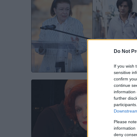
Do Not Pr
If you wish 
sensitive in
confirm you
continue se
information 
further disc
participants
Downstream 
Please note
information 
deny consent