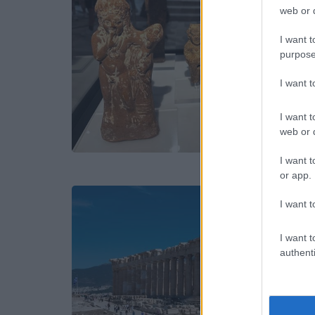
web or d
I want t
purpose
I want 
I want t
web or d
I want t
or app.
I want t
I want t
authenti