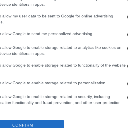
αιγυπτιακών αρχαιοτήτων είναι
evice identifiers in apps.
πράξη σεβασμού»
Κε
o allow my user data to be sent to Google for online advertising
Η υπουργός Πολιτισμού Λίνα
Κ
s.
Μενδώνη παρέδωσε στον Πρέσβη
0
της Αραβικής Δημοκρατίας της
to allow Google to send me personalized advertising.
Αιγύπτου στην Ελλάδα, Omar Amer
Youssef, έξι ειδώλια αιγυπτιακού
o allow Google to enable storage related to analytics like cookies on
evice identifiers in apps.
πολιτισμού, τα οποία είχαν
εντοπιστεί στην Αθήνα
ΑΠ
o allow Google to enable storage related to functionality of the website
Ε
Π
Ελλάδα
|
18.06.2026 13:26
o allow Google to enable storage related to personalization.
σ
Ιστορική ημέρα: Συμπληρώθηκε
το δυτικό αέτωμα του Παρθενώνα
o allow Google to enable storage related to security, including
μετά από 220 χρόνια
cation functionality and fraud prevention, and other user protection.
Για πρώτη φορά μετά από περίπου 220
χρόνια, η δυτική όψη του Παρθενώνα
CONFIRM
αποδίδεται από το υπουργείο