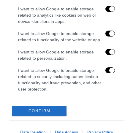
επιστολή στην Ουκρανία, εκφράζοντας τη
I want to allow Google to enable storage
συμπαράσταση της Ελλάδας για τη ρωσική
related to analytics like cookies on web or
επίθεση της 15ης Ιουνίου, η οποία
device identifiers in apps.
προκάλεσε ζημίες στη Λαύρα των Σπηλαίων
του Κιέβου
I want to allow Google to enable storage
related to functionality of the website or app.
I want to allow Google to enable storage
related to personalization.
I want to allow Google to enable storage
related to security, including authentication
functionality and fraud prevention, and other
user protection.
CONFIRM
Data Deletion
Data Access
Privacy Policy