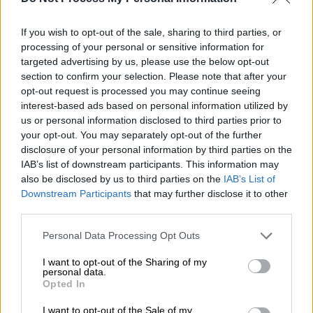
If you wish to opt-out of the sale, sharing to third parties, or
processing of your personal or sensitive information for
targeted advertising by us, please use the below opt-out
section to confirm your selection. Please note that after your
opt-out request is processed you may continue seeing
interest-based ads based on personal information utilized by
us or personal information disclosed to third parties prior to
your opt-out. You may separately opt-out of the further
disclosure of your personal information by third parties on the
Ελλάδα
|
18.06.2026 13:26
IAB’s list of downstream participants. This information may
Ιστορική ημέρα: Συμπληρώθηκε το
also be disclosed by us to third parties on the
IAB’s List of
δυτικό αέτωμα του Παρθενώνα μετά
Downstream Participants
that may further disclose it to other
third parties.
από 220 χρόνια
Please note that this website/app uses one or more Google
Για πρώτη φορά μετά από περίπου 220
Personal Data Processing Opt Outs
services and may gather and store information including but
χρόνια, η δυτική όψη του Παρθενώνα
not limited to your visit or usage behaviour. You may click to
I want to opt-out of the Sharing of my
αποδίδεται από το υπουργείο Πολιτισμού
personal data.
grant or deny consent to Google and its third-party tags to
Opted In
στην πληρέστερη δυνατή μορφή της
use your data for below specified purposes in below Google
consent section.
I want to opt-out of the Sale of my