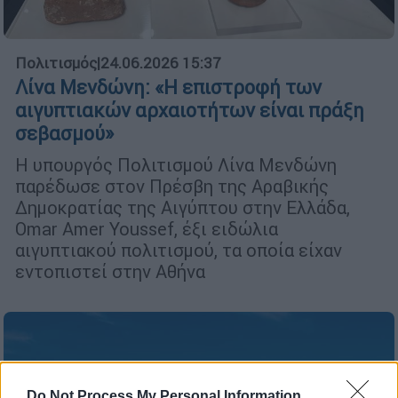
Πολιτισμός
|
24.06.2026 15:37
Λίνα Μενδώνη: «Η επιστροφή των
αιγυπτιακών αρχαιοτήτων είναι πράξη
σεβασμού»
Η υπουργός Πολιτισμού Λίνα Μενδώνη
παρέδωσε στον Πρέσβη της Αραβικής
Δημοκρατίας της Αιγύπτου στην Ελλάδα,
Omar Amer Youssef, έξι ειδώλια
αιγυπτιακού πολιτισμού, τα οποία είχαν
εντοπιστεί στην Αθήνα
Do Not Process My Personal Information