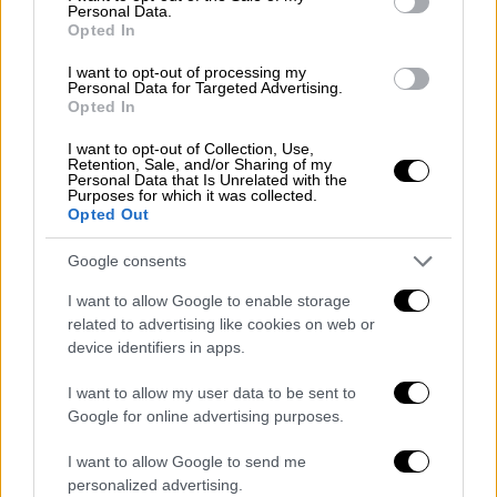
Personal Data.
Opted In
I want to opt-out of processing my
Personal Data for Targeted Advertising.
Opted In
I want to opt-out of Collection, Use,
Retention, Sale, and/or Sharing of my
Personal Data that Is Unrelated with the
Purposes for which it was collected.
Opted Out
Google consents
I want to allow Google to enable storage
related to advertising like cookies on web or
device identifiers in apps.
Πολιτισμός
|
17.06.2026 15:40
Μενδώνη: Επιστολή προς την Ουκρανία
I want to allow my user data to be sent to
Google for online advertising purposes.
για την επίθεση στη Λαύρα των
Σπηλαίων
I want to allow Google to send me
personalized advertising.
Η υπουργός Πολιτισμού απέστειλε