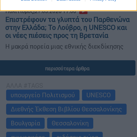
Πολιτισμός
|
27.05.2026 17:00
Επιστρέφουν τα γλυπτά του Παρθενώνα
στην Ελλάδα; Το Λούβρο, η UNESCO και
οι νέες πιέσεις προς τη Βρετανία
Η μακρά πορεία μιας εθνικής διεκδίκησης
περισσότερα άρθρα
ΑΛΛΑ #TAGS
υπουργείο Πολιτισμού
UNESCO
Διεθνής Έκθεση Βιβλίου Θεσσαλονίκης
Βουλγαρία
Θεσσαλονίκη