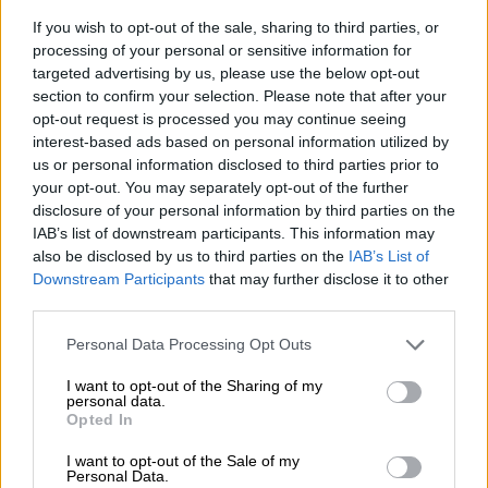
If you wish to opt-out of the sale, sharing to third parties, or
Τηλεόραση
|
31.01.2025 22:00
processing of your personal or sensitive information for
Το Netflix ανακοίνωσε την πρεμιέρα της
targeted advertising by us, please use the below opt-out
section to confirm your selection. Please note that after your
τρίτης και τελευταίας σεζόν του Squid
opt-out request is processed you may continue seeing
Game
interest-based ads based on personal information utilized by
us or personal information disclosed to third parties prior to
Εσείς είστε έτοιμοι για το τελευταίο
your opt-out. You may separately opt-out of the further
παιχνίδι;
disclosure of your personal information by third parties on the
IAB’s list of downstream participants. This information may
also be disclosed by us to third parties on the
IAB’s List of
Downstream Participants
that may further disclose it to other
third parties.
Please note that this website/app uses one or more Google
Personal Data Processing Opt Outs
services and may gather and store information including but
not limited to your visit or usage behaviour. You may click to
I want to opt-out of the Sharing of my
personal data.
grant or deny consent to Google and its third-party tags to
Opted In
use your data for below specified purposes in below Google
consent section.
I want to opt-out of the Sale of my
Personal Data.