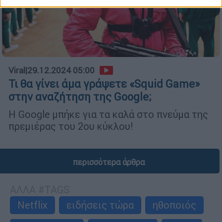
Viral
|
29.12.2024 05:00
Τι θα γίνει άμα γράψετε «Squid Game»
στην αναζήτηση της Google;
H Google μπήκε για τα καλά στο πνεύμα της
πρεμιέρας του 2ου κύκλου!
περισσότερα άρθρα
ΑΛΛΑ #TAGS
Netflix
ειδήσεις τώρα
ηθοποιός