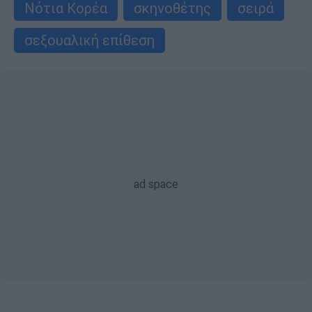
Νότια Κορέα
σκηνοθέτης
σειρά
σεξουαλική επίθεση