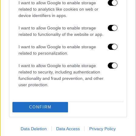
I want to allow Google to enable storage
related to analytics like cookies on web or
device identifiers in apps.
I want to allow Google to enable storage
Τηλεόραση
|
02.01.2025 09:40
related to functionality of the website or app.
Squid Game: Στην κορυφή του Netflix, η
I want to allow Google to enable storage
αποκάλυψη για την τρίτη σεζόν
related to personalization.
H πρεμιέρα για την τρίτη σεζόν του Squid
I want to allow Google to enable storage
Game δεν είναι τόσο μακριά
related to security, including authentication
functionality and fraud prevention, and other
user protection.
CONFIRM
Data Deletion
Data Access
Privacy Policy