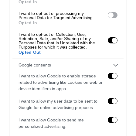
Opted In
I want to opt-out of processing my
Our Network
|
07.01.2025 18:00
Personal Data for Targeted Advertising.
Στο Νο2 και ολοταχώς για κορυφή: Η
Opted In
νέα σειρά του Netflix που πάει να
I want to opt-out of Collection, Use,
ξεπεράσει και το Squid Game
Retention, Sale, and/or Sharing of my
Personal Data that Is Unrelated with the
Purposes for which it was collected.
Σαρώνει και υπάρχει ένας σοβαρός λόγος γι'
Opted Out
αυτό...
Google consents
I want to allow Google to enable storage
related to advertising like cookies on web or
device identifiers in apps.
I want to allow my user data to be sent to
Google for online advertising purposes.
I want to allow Google to send me
personalized advertising.