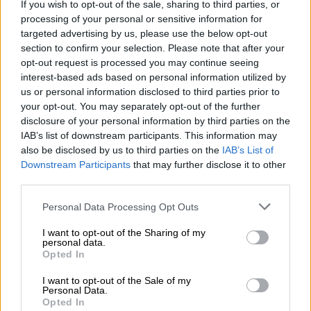
If you wish to opt-out of the sale, sharing to third parties, or
processing of your personal or sensitive information for
targeted advertising by us, please use the below opt-out
section to confirm your selection. Please note that after your
opt-out request is processed you may continue seeing
interest-based ads based on personal information utilized by
us or personal information disclosed to third parties prior to
your opt-out. You may separately opt-out of the further
disclosure of your personal information by third parties on the
IAB’s list of downstream participants. This information may
also be disclosed by us to third parties on the
IAB’s List of
Downstream Participants
that may further disclose it to other
third parties.
Please note that this website/app uses one or more Google
Personal Data Processing Opt Outs
services and may gather and store information including but
not limited to your visit or usage behaviour. You may click to
I want to opt-out of the Sharing of my
personal data.
Ελλάδα
|
28.11.2024 12:00
grant or deny consent to Google and its third-party tags to
Opted In
use your data for below specified purposes in below Google
Εξαρθρώθηκε κύκλωμα που διευκόλυνε
consent section.
I want to opt-out of the Sale of my
την παράνομη έξοδο μεταναστών προς
Personal Data.
χώρες της ΕΕ
Opted In