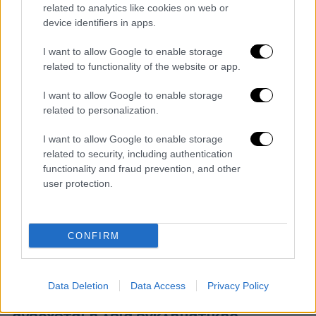
οποίοι στερούνταν νόμιμων ταξιδιωτικών
related to analytics like cookies on web or
εγγράφων
device identifiers in apps.
I want to allow Google to enable storage
related to functionality of the website or app.
I want to allow Google to enable storage
related to personalization.
I want to allow Google to enable storage
related to security, including authentication
functionality and fraud prevention, and other
user protection.
CONFIRM
Ελλάδα
|
18.09.2024 10:57
Data Deletion
Data Access
Privacy Policy
Θεσσαλονίκη: Στα 500.000 ευρώ