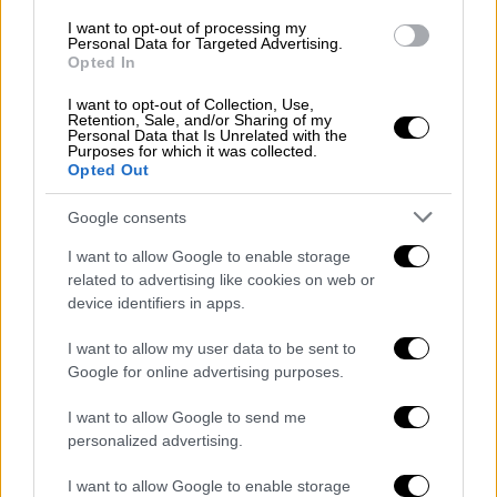
Τους προμήθευαν με πλαστά ταξιδιωτικά
I want to opt-out of processing my
Personal Data for Targeted Advertising.
έγγραφα
Opted In
I want to opt-out of Collection, Use,
Retention, Sale, and/or Sharing of my
Personal Data that Is Unrelated with the
Purposes for which it was collected.
Opted Out
Google consents
I want to allow Google to enable storage
related to advertising like cookies on web or
device identifiers in apps.
Ελλάδα
|
10.10.2024 20:45
I want to allow my user data to be sent to
Λαγκαδάς: Επεισοδιακή σύλληψη
Google for online advertising purposes.
32χρονου διακινητή παράνομων
I want to allow Google to send me
μεταναστών
personalized advertising.
Στο όχημα μεταφέρονταν 13 αλλοδαποί, οι
I want to allow Google to enable storage