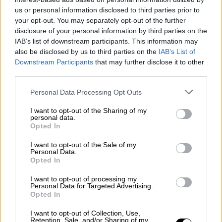
us or personal information disclosed to third parties prior to
your opt-out. You may separately opt-out of the further
disclosure of your personal information by third parties on the
IAB’s list of downstream participants. This information may
also be disclosed by us to third parties on the
IAB’s List of
Downstream Participants
that may further disclose it to other
third parties.
Αθλητισμός
|
06.07.2024 21:52
Ψυχάρα η Αγγλία! Έκανε το απόλυτο στα
Please note that this website/app uses one or more Google
Personal Data Processing Opt Outs
services and may gather and store information including but
πέναλτι και πέρασε στα ημιτελικά του
not limited to your visit or usage behaviour. You may click to
I want to opt-out of the Sharing of my
Euro 2024
personal data.
grant or deny consent to Google and its third-party tags to
Opted In
use your data for below specified purposes in below Google
H Aγγλία επικράτησε της Ελβετίας στα
consent section.
πέναλτι και πήρε το εισιτήριο για τα
I want to opt-out of the Sale of my
Personal Data.
ημιτελικά για δεύτερο σερί Euro
Opted In
I want to opt-out of processing my
Personal Data for Targeted Advertising.
Opted In
I want to opt-out of Collection, Use,
Retention, Sale, and/or Sharing of my