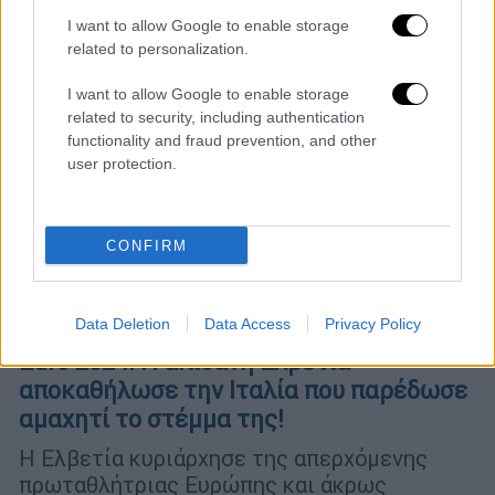
I want to allow Google to enable storage
related to personalization.
I want to allow Google to enable storage
related to security, including authentication
functionality and fraud prevention, and other
user protection.
CONFIRM
Data Deletion
Data Access
Privacy Policy
Αθλητισμός
|
29.06.2024 20:56
Euro 2024: Η απίθανη Ελβετία
αποκαθήλωσε την Ιταλία που παρέδωσε
αμαχητί το στέμμα της!
Η Ελβετία κυριάρχησε της απερχόμενης
πρωταθλήτριας Ευρώπης και άκρως