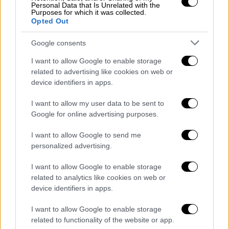
Personal Data that Is Unrelated with the
Purposes for which it was collected.
Opted Out
Google consents
I want to allow Google to enable storage
related to advertising like cookies on web or
device identifiers in apps.
I want to allow my user data to be sent to
Google for online advertising purposes.
Live Blog
|
06.07.2024 18:50
Live Αγγλία - Ελβετία: Μονομαχία στο
I want to allow Google to send me
personalized advertising.
Ντίσελντορφ για μια θέση στον
ημιτελικό του Euro 2024
I want to allow Google to enable storage
related to analytics like cookies on web or
Μονομαχία για μια θέση στα ημιτελικά του
device identifiers in apps.
Euro 2024
I want to allow Google to enable storage
related to functionality of the website or app.