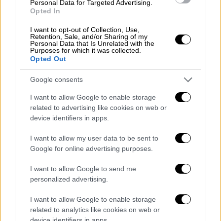
Personal Data for Targeted Advertising.
Opted In
I want to opt-out of Collection, Use,
Retention, Sale, and/or Sharing of my
Personal Data that Is Unrelated with the
Purposes for which it was collected.
Opted Out
Google consents
I want to allow Google to enable storage
related to advertising like cookies on web or
Live Blog
|
06.07.2024 18:50
device identifiers in apps.
Live Αγγλία - Ελβετία: Μονομαχία στο
I want to allow my user data to be sent to
Ντίσελντορφ για μια θέση στον
Google for online advertising purposes.
ημιτελικό του Euro 2024
I want to allow Google to send me
Μονομαχία για μια θέση στα ημιτελικά του
personalized advertising.
Euro 2024
I want to allow Google to enable storage
related to analytics like cookies on web or
device identifiers in apps.