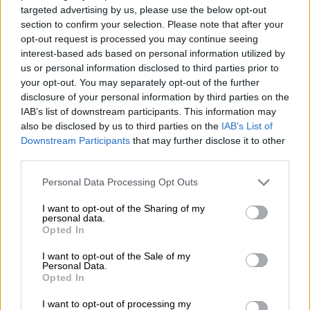
targeted advertising by us, please use the below opt-out
section to confirm your selection. Please note that after your
opt-out request is processed you may continue seeing
interest-based ads based on personal information utilized by
us or personal information disclosed to third parties prior to
your opt-out. You may separately opt-out of the further
disclosure of your personal information by third parties on the
Αθλητισμός
|
06.07.2024 21:52
IAB’s list of downstream participants. This information may
Ψυχάρα η Αγγλία! Έκανε το απόλυτο στα
also be disclosed by us to third parties on the
IAB’s List of
Downstream Participants
that may further disclose it to other
πέναλτι και πέρασε στα ημιτελικά του
third parties.
Euro 2024
Please note that this website/app uses one or more Google
Personal Data Processing Opt Outs
H Aγγλία επικράτησε της Ελβετίας στα
services and may gather and store information including but
πέναλτι και πήρε το εισιτήριο για τα
not limited to your visit or usage behaviour. You may click to
I want to opt-out of the Sharing of my
personal data.
ημιτελικά για δεύτερο σερί Euro
grant or deny consent to Google and its third-party tags to
Opted In
use your data for below specified purposes in below Google
consent section.
I want to opt-out of the Sale of my
Personal Data.
Opted In
I want to opt-out of processing my