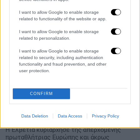
I want to allow Google to enable storage
related to functionality of the website or app.
I want to allow Google to enable storage
related to personalization.
I want to allow Google to enable storage
related to security, including authentication
functionality and fraud prevention, and other
user protection.
Αθλητισμός
|
29.06.2024 20:56
CONFIRM
Euro 2024: Η απίθανη Ελβετία
αποκαθήλωσε την Ιταλία που παρέδωσε
Data Deletion
Data Access
Privacy Policy
αμαχητί το στέμμα της!
Η Ελβετία κυριάρχησε της απερχόμενης
πρωταθλήτριας Ευρώπης και άκρως