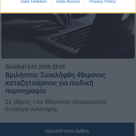
Data Deletion
Data Access
Privacy Policy
Ελλάδα
|
13.01.2026 23:55
Βριλήσσια: Συνελήφθη 49χρονος
καταζητούμενος για παιδική
πορνογραφία
Σε βάρος του 49χρονου εκκρεμούσε
ένταλμα σύλληψης
περισσότερα άρθρα