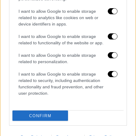
I want to allow Google to enable storage
related to analytics like cookies on web or
device identifiers in apps.
Κόσμος
|
06.02.2026 17:00
I want to allow Google to enable storage
Εφιάλτης με κρυφή κάμερα: «Κάναμε
related to functionality of the website or app.
σεξ σε ξενοδοχείο και μάθαμε πως μας
I want to allow Google to enable storage
παρακολούθησαν χιλιάδες άτομα»
related to personalization.
Πώς ένας θεατής ανακάλυψε με τρόμο πως
I want to allow Google to enable storage
είχαν πέσει -μαζί με τη σύντροφό του-
related to security, including authentication
θύματα της κινεζικής πορνογραφικής
functionality and fraud prevention, and other
βιομηχανίας
user protection.
CONFIRM