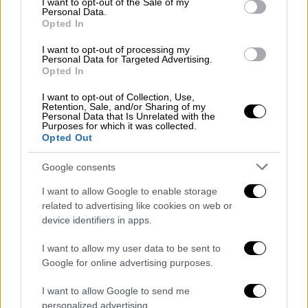
I want to opt-out of the Sale of my
Personal Data.
Ελλάδα
|
07.02.2026 20:16
Opted In
Πώς αποκαλύφτηκε η μητέρα που
I want to opt-out of processing my
κατηγορείται για παιδική πορνογραφία -
Personal Data for Targeted Advertising.
Είχε φωτογραφίες της κόρης της στο
Opted In
κινητό
I want to opt-out of Collection, Use,
Retention, Sale, and/or Sharing of my
Οι φωτογραφίες απεικόνιζαν τη γυμνή
Personal Data that Is Unrelated with the
Purposes for which it was collected.
ανήλικη κόρη της, γεννημένη το 2019
Opted Out
Google consents
I want to allow Google to enable storage
related to advertising like cookies on web or
device identifiers in apps.
I want to allow my user data to be sent to
Google for online advertising purposes.
I want to allow Google to send me
personalized advertising.