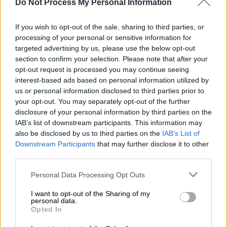
Do Not Process My Personal Information
Περίπου 700 από αυτές τις
If you wish to opt-out of the sale, sharing to third parties, or
εικόνες θεωρήθηκε πως εμπίπτουν στη
processing of your personal or sensitive information for
σοβαρότερη κατηγορία, καθώς απεικόνιζαν
targeted advertising by us, please use the below opt-out
σκηνές βίας ή εξαναγκασμού
section to confirm your selection. Please note that after your
opt-out request is processed you may continue seeing
interest-based ads based on personal information utilized by
us or personal information disclosed to third parties prior to
your opt-out. You may separately opt-out of the further
disclosure of your personal information by third parties on the
IAB’s list of downstream participants. This information may
also be disclosed by us to third parties on the
IAB’s List of
Downstream Participants
that may further disclose it to other
third parties.
Please note that this website/app uses one or more Google
Personal Data Processing Opt Outs
services and may gather and store information including but
not limited to your visit or usage behaviour. You may click to
I want to opt-out of the Sharing of my
personal data.
grant or deny consent to Google and its third-party tags to
Opted In
use your data for below specified purposes in below Google
consent section.