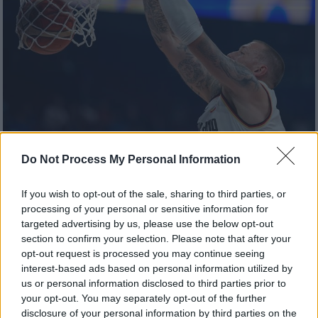
Do Not Process My Personal Information
Αθλητισμός
|
06.09.2023 22:22
Mundobasket: Σερβία-Καναδάς και ΗΠΑ-
If you wish to opt-out of the sale, sharing to third parties, or
processing of your personal or sensitive information for
Γερμανία στα ημιτελικά
targeted advertising by us, please use the below opt-out
Με τις νίκες της Γερμανίας επί της
section to confirm your selection. Please note that after your
Λετονίας (81-79) και του Καναδά επί της
opt-out request is processed you may continue seeing
interest-based ads based on personal information utilized by
Σλοβενίας έγιναν γνωστά τα δύο ζευγάρια
us or personal information disclosed to third parties prior to
των ημιτελικών του Μουντομπάσκετ:
your opt-out. You may separately opt-out of the further
Σερβία-Καναδάς (11:45) και ΗΠΑ-Γερμανία
disclosure of your personal information by third parties on the