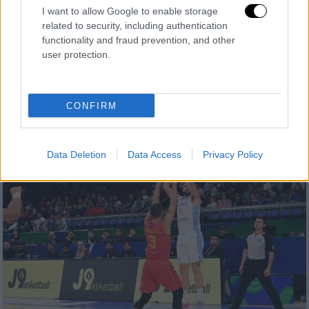
απέκλεισε την πρωταθλήτρια κόσμου
I want to allow Google to enable storage
related to security, including authentication
Ισπανία - Απίθανοι Λιθουανοί
functionality and fraud prevention, and other
προσγείωσαν τις ΗΠΑ - Τα ζευγάρια των
user protection.
προημιτελικών
Τα ζευγάρια της προημιτελικής φάσης του
Mundobasket 2023
CONFIRM
Data Deletion
Data Access
Privacy Policy