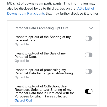
(15:40) θα μονομαχήσουν την Παρασκευή
IAB’s list of downstream participants. This information may
also be disclosed by us to third parties on the
IAB’s List of
Downstream Participants
that may further disclose it to other
third parties.
Please note that this website/app uses one or more Google
Personal Data Processing Opt Outs
services and may gather and store information including but
not limited to your visit or usage behaviour. You may click to
I want to opt-out of the Sharing of my
personal data.
grant or deny consent to Google and its third-party tags to
Opted In
use your data for below specified purposes in below Google
consent section.
I want to opt-out of the Sale of my
Personal Data.
Opted In
I want to opt-out of processing my
Personal Data for Targeted Advertising.
Opted In
I want to opt-out of Collection, Use,
Αθλητισμός
|
04.09.2023 10:33
Retention, Sale, and/or Sharing of my
Personal Data that Is Unrelated with the
Mundobasket 2023: Έχασε το νεφρό του
Purposes for which it was collected.
Opted Out
ο Σίμανιτς μετά από αγκωνιά - Σοκ στην