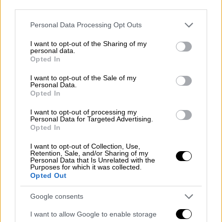
third parties.
Please note that this website/app uses one or more Google
Personal Data Processing Opt Outs
services and may gather and store information including but
not limited to your visit or usage behaviour. You may click to
I want to opt-out of the Sharing of my
personal data.
grant or deny consent to Google and its third-party tags to
Opted In
use your data for below specified purposes in below Google
consent section.
I want to opt-out of the Sale of my
Personal Data.
Opted In
I want to opt-out of processing my
Personal Data for Targeted Advertising.
Opted In
I want to opt-out of Collection, Use,
Retention, Sale, and/or Sharing of my
Personal Data that Is Unrelated with the
Purposes for which it was collected.
Opted Out
Παιδεία
|
26.07.2024 11:37
Διορισμοί 10.000 εκπαιδευτικών: Γιατί
Google consents
βγήκε μόνο η μισή κατανομή
I want to allow Google to enable storage