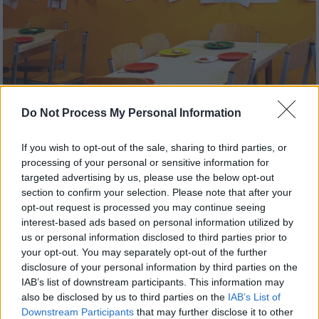
Do Not Process My Personal Information
If you wish to opt-out of the sale, sharing to third parties, or
processing of your personal or sensitive information for
targeted advertising by us, please use the below opt-out
Ελλάδα
|
31.07.2024 15:55
section to confirm your selection. Please note that after your
ΥΠΑΙΘΑ: Πρόσκληση για διορισμό 1.432
opt-out request is processed you may continue seeing
δασκάλων και 384 νηπιαγωγών
interest-based ads based on personal information utilized by
us or personal information disclosed to third parties prior to
Η πρώτη πρόσκληση του υπουργείου
your opt-out. You may separately opt-out of the further
Παιδείας αφορά, μεταξύ άλλων, τον
disclosure of your personal information by third parties on the
διορισμό 1.620 εκπαιδευτικών
IAB’s list of downstream participants. This information may
Πρωτοβάθμιας και Δευτεροβάθμιας Γενικής
also be disclosed by us to third parties on the
IAB’s List of
Εκπαίδευσης
Downstream Participants
that may further disclose it to other