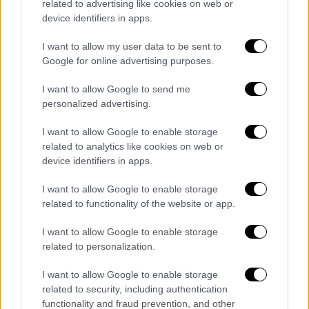
Τι συμβαίνει με τις υπόλοιπες 5.549
related to advertising like cookies on web or
οργανικές θέσεις; Πότε θα βγει η κατανομή
device identifiers in apps.
και γιατί δεν βγήκε χτες;
I want to allow my user data to be sent to
Google for online advertising purposes.
I want to allow Google to send me
personalized advertising.
I want to allow Google to enable storage
related to analytics like cookies on web or
device identifiers in apps.
I want to allow Google to enable storage
related to functionality of the website or app.
I want to allow Google to enable storage
related to personalization.
I want to allow Google to enable storage
Παιδεία
|
24.07.2024 06:40
related to security, including authentication
functionality and fraud prevention, and other
Διορισμοί εκπαιδευτικών: Θα έχουν