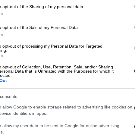
προκαλέσει στα Σώματα Ασφαλείας η
o opt-out of the Sharing of my personal data.
κυβερνητική ανακοίνωση για
In
Ώρ
μισθολογικές αυξήσεις
Ώ
o opt-out of the Sale of my Personal Data.
In
to opt-out of processing my Personal Data for Targeted
Οικονομία
|
06.09.2024 21:41
ing.
In
ΔΕΘ 2024: Πανελλαδική
διαμαρτυρία Σωμάτων Ασφαλείας
o opt-out of Collection, Use, Retention, Sale, and/or Sharing
ersonal Data that Is Unrelated with the Purposes for which it
ενόψει της 88ης διοργάνωσης - Τι
lected.
ζητούν
Out
Ανάμεσα στα αιτήματά τους, όπως
consents
αναφέρουν, είναι η ψήφιση νέου
ειδικού μισθολογίου
o allow Google to enable storage related to advertising like cookies on
evice identifiers in apps.
o allow my user data to be sent to Google for online advertising
s.