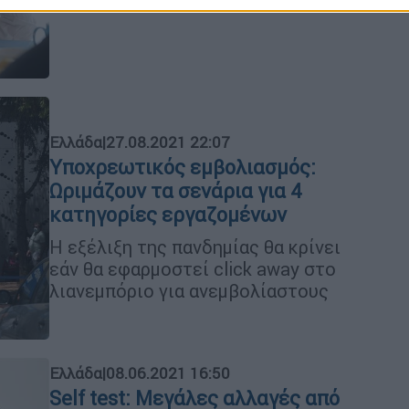
Ελλάδα
|
27.08.2021 22:07
Υποχρεωτικός εμβολιασμός:
Ωριμάζουν τα σενάρια για 4
κατηγορίες εργαζομένων
Η εξέλιξη της πανδημίας θα κρίνει
εάν θα εφαρμοστεί click away στο
λιανεμπόριο για ανεμβολίαστους
Ελλάδα
|
08.06.2021 16:50
Self test: Μεγάλες αλλαγές από