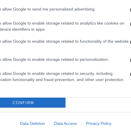
Οικονομία
|
09.02.2023 12:15
Ανοίγουν πάνω από 8.400 θέσεις
to allow Google to send me personalized advertising.
εργασίας για ένστολο προσωπικό
o allow Google to enable storage related to analytics like cookies on
Νέες προσλήψεις σε Αστυνομία,
evice identifiers in apps.
Στρατό και Πυροσβεστική - Πότε
βγαίνουν οι προκηρύξεις που θα
o allow Google to enable storage related to functionality of the website
περιλαμβάνουν περισσότερες από
8.400 μόνιμες θέσεις εργασίας
o allow Google to enable storage related to personalization.
o allow Google to enable storage related to security, including
cation functionality and fraud prevention, and other user protection.
Ελλάδα
|
13.12.2022 11:42
CONFIRM
Δημόσιο: Ανακοινώθηκαν πάνω
από 10.500 μόνιμες προσλήψεις
«Βροχή» προκηρύξεων
Data Deletion
Data Access
Privacy Policy
στον «ελληνικό ουρανό»