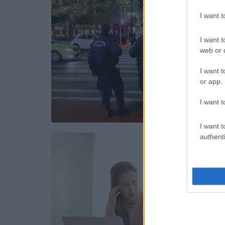
I want 
I want t
web or d
I want t
or app.
I want t
I want t
authenti