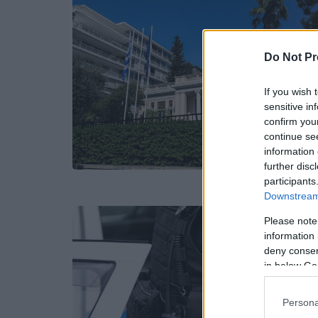
Do Not Pr
If you wish 
sensitive in
confirm you
continue se
information 
further disc
participants
Downstream 
Please note
information 
deny consent
in below Go
Persona