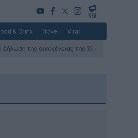
ood & Drink
Travel
Viral
κογένειας της 38χρονης Βρετανίδας που δολοφ