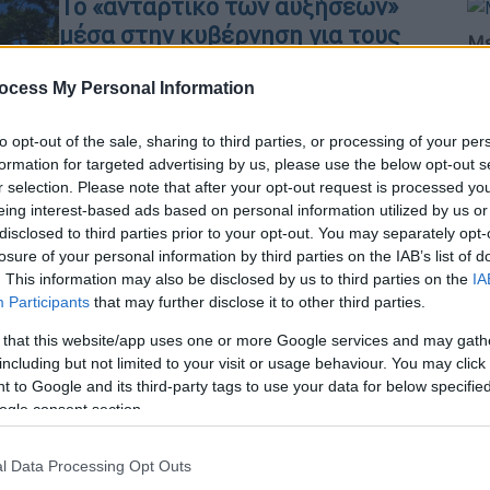
Το «αντάρτικο των αυξήσεων»
μέσα στην κυβέρνηση για τους
Με
ένστολους και η δυσφορία στο
Μ
Μαξίμου - Στη ΔΕΘ θα επιχειρήσει
ocess My Personal Information
0
να πάρει τη ρεβάνς ο Μητσοτάκης
to opt-out of the sale, sharing to third parties, or processing of your per
Δυσαρέσκεια προκάλεσε στο Μέγαρο
formation for targeted advertising by us, please use the below opt-out s
Μαξίμου το «κίνημα» υπουργών και
r selection. Please note that after your opt-out request is processed y
«γαλάζιων» στελεχών που μίλησαν για
eing interest-based ads based on personal information utilized by us or
Ώρ
disclosed to third parties prior to your opt-out. You may separately opt-
αυξήσεις στους ένστολους στα
Ό
losure of your personal information by third parties on the IAB’s list of
Σώματα Ασφαλείας
. This information may also be disclosed by us to third parties on the
IA
ε
Participants
that may further disclose it to other third parties.
 that this website/app uses one or more Google services and may gath
Ελλάδα
|
30.03.2025 08:26
including but not limited to your visit or usage behaviour. You may click 
Αντιδρούν τα σώματα ασφαλείας
ΑΘ
 to Google and its third-party tags to use your data for below specifi
μετά τις αυξήσεις στις ένοπλες
ogle consent section.
Α
δυνάμεις
0
l Data Processing Opt Outs
Σφοδρές αντιδράσεις έχει