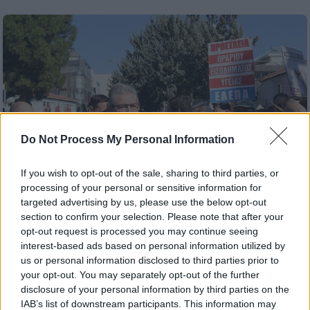
Do Not Process My Personal Information
If you wish to opt-out of the sale, sharing to third parties, or
processing of your personal or sensitive information for
targeted advertising by us, please use the below opt-out
section to confirm your selection. Please note that after your
opt-out request is processed you may continue seeing
Πολιτική
|
07.11.2024 22:45
interest-based ads based on personal information utilized by
Συνάντηση Κουτσούμπα με
us or personal information disclosed to third parties prior to
συνδικαλιστές της ΔΕΥΑ - «Το νερό να
your opt-out. You may separately opt-out of the further
disclosure of your personal information by third parties on the
μην γίνει ακριβό»
IAB’s list of downstream participants. This information may