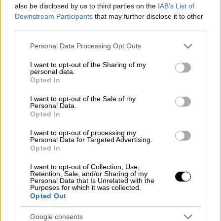
Ο γενικός γραμματέας του ΚΚΕ τόνισε ότι
also be disclosed by us to third parties on the
IAB’s List of
το νερό δεν πρέπει να ακολουθήσει την
Downstream Participants
that may further disclose it to other
third parties.
άνοδο των τιμών, όπως έγινε με το
ηλεκτρικό ρεύμα
Please note that this website/app uses one or more Google
Personal Data Processing Opt Outs
services and may gather and store information including but
not limited to your visit or usage behaviour. You may click to
I want to opt-out of the Sharing of my
personal data.
grant or deny consent to Google and its third-party tags to
Opted In
use your data for below specified purposes in below Google
consent section.
I want to opt-out of the Sale of my
Personal Data.
Opted In
I want to opt-out of processing my
Personal Data for Targeted Advertising.
Opted In
I want to opt-out of Collection, Use,
Retention, Sale, and/or Sharing of my
Personal Data that Is Unrelated with the
Purposes for which it was collected.
Opted Out
Google consents