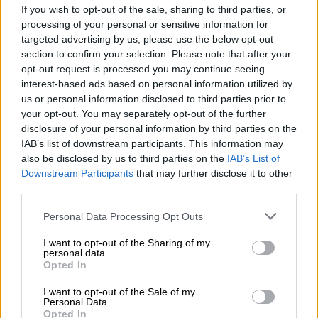
τραυματισμό του, βρέθηκε στα δικαστήρια
If you wish to opt-out of the sale, sharing to third parties, or
Ηρακλείου για να δώσει την πρώτη του
processing of your personal or sensitive information for
κατάθεση στις Αρχές
targeted advertising by us, please use the below opt-out
section to confirm your selection. Please note that after your
opt-out request is processed you may continue seeing
interest-based ads based on personal information utilized by
us or personal information disclosed to third parties prior to
your opt-out. You may separately opt-out of the further
disclosure of your personal information by third parties on the
IAB’s list of downstream participants. This information may
also be disclosed by us to third parties on the
IAB’s List of
Downstream Participants
that may further disclose it to other
third parties.
Please note that this website/app uses one or more Google
Personal Data Processing Opt Outs
services and may gather and store information including but
not limited to your visit or usage behaviour. You may click to
I want to opt-out of the Sharing of my
personal data.
grant or deny consent to Google and its third-party tags to
Opted In
use your data for below specified purposes in below Google
consent section.
I want to opt-out of the Sale of my
Ελλάδα
|
03.10.2023 07:42
Personal Data.
Opted In