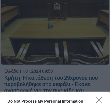
Ελλάδα
|
11.01.2024 09:50
Κρήτη: Η κατάθεση του 29χρονου που
πυροβολήθηκε στο κεφάλι - Έκανε
αναστροφή για την πινακίδα και
δέχθηκε σφαίρα
Do Not Process My Personal Information
Σχεδόν έξι μήνες μετά τον βαρύτατο