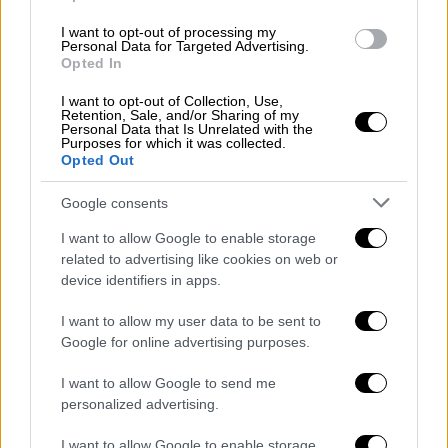
Ολονύχτια η μάχη με τις φλόγες στη
Μεσαρά - Με μικροεστίες παλεύουν
I want to opt-out of processing my
Personal Data for Targeted Advertising.
πλέον οι πυροσβεστικές δυνάμεις
Opted In
«Είχαμε καιρό να ζήσουμε τέτοια δύσκολη
I want to opt-out of Collection, Use,
νύχτα», σχολιάζουν πυροσβέστες
Retention, Sale, and/or Sharing of my
Personal Data that Is Unrelated with the
Purposes for which it was collected.
Opted Out
Google consents
I want to allow Google to enable storage
related to advertising like cookies on web or
device identifiers in apps.
I want to allow my user data to be sent to
Google for online advertising purposes.
I want to allow Google to send me
personalized advertising.
I want to allow Google to enable storage