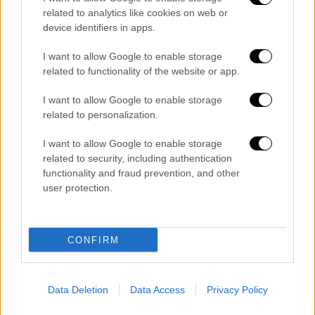
related to analytics like cookies on web or
Ελλάδα
|
02.10.2023 22:21
device identifiers in apps.
Φωτιά στη Μεσαρά Κρήτης: Μεγάλη
I want to allow Google to enable storage
κινητοποίηση της πυροσβεστικής -
related to functionality of the website or app.
Ισχυροί άνεμοι στην περιοχή
I want to allow Google to enable storage
Πυρκαγιά σε χορτολιβαδική έκταση σε
related to personalization.
περιοχή ανάμεσα στον Αμπελούζο και τους
Αγίους Δέκα
I want to allow Google to enable storage
related to security, including authentication
functionality and fraud prevention, and other
user protection.
CONFIRM
Data Deletion
Data Access
Privacy Policy