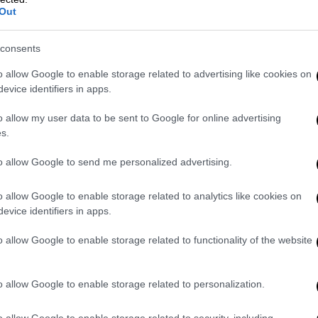
Η εξωστρέφεια δεν αποτελεί πλέον
Out
στόχο, αλλά πραγματικότητα
consents
o allow Google to enable storage related to advertising like cookies on
evice identifiers in apps.
o allow my user data to be sent to Google for online advertising
Οικονομία
|
05.12.2025 05:30
s.
Χριστούγεννα 2025: «Μαύρα»
μαντάτα για τους τζίρους των
to allow Google to send me personalized advertising.
καταστημάτων στη Θεσσαλονίκη -
«Ίσως η χειρότερη εορταστική
o allow Google to enable storage related to analytics like cookies on
evice identifiers in apps.
περίοδος»
Τι αναφέρει στο ethnos.gr ο
o allow Google to enable storage related to functionality of the website
πρόεδρος του Εμπορικού Συλλόγου
Θεσσαλονίκης Παντελής Φιλιππίδης
o allow Google to enable storage related to personalization.
o allow Google to enable storage related to security, including