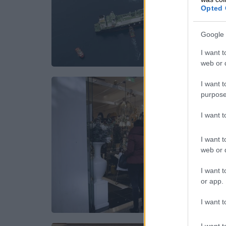
Opted 
Google 
I want t
web or d
I want t
purpose
I want 
I want t
web or d
I want t
or app.
I want t
I want t