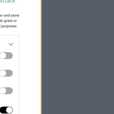
B’s List of
er and store
to grant or
ed purposes