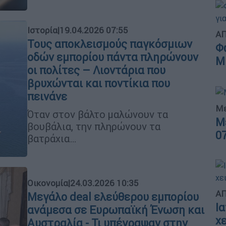
Ιστορία
|
19.04.2026 07:55
ΑΠ
Τους αποκλεισμούς παγκόσμιων
Φ
οδών εμπορίου πάντα πληρώνουν
Μ
οι πολίτες – Λιοντάρια που
βρυχώνται και ποντίκια που
πεινάνε
Με
Όταν στον βάλτο μαλώνουν τα
Μ
βουβάλια, την πληρώνουν τα
0
βατράχια…
Οικονομία
|
24.03.2026 10:35
ΑΠ
Μεγάλο deal ελεύθερου εμπορίου
Ι
ανάμεσα σε Ευρωπαϊκή Ένωση και
χ
Αυστραλία - Τι υπέγραψαν στην