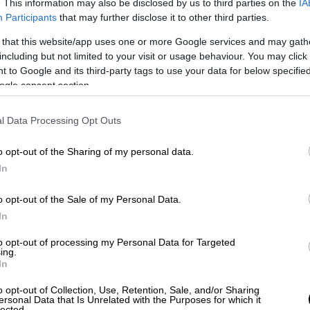
. This information may also be disclosed by us to third parties on the
IA
Participants
that may further disclose it to other third parties.
Οικονομία
|
21.12.2025 18:56
 that this website/app uses one or more Google services and may gath
Ηλεκτρονικό εμπόριο: Οκτώ
including but not limited to your visit or usage behaviour. You may click 
στους 10 Έλληνες αγοράζουν από
 to Google and its third-party tags to use your data for below specifi
πλατφόρμες εκτός Ε.Ε.
ogle consent section.
Οι αισθητά χαμηλές τιμές και η
l Data Processing Opt Outs
καταιγιστική προώθηση στα social
media διαμορφώνουν μια αθέμιτη
o opt-out of the Sharing of my personal data.
αγοραστική κουλτούρα ως προς το
In
ελληνικό εμπόριο
o opt-out of the Sale of my Personal Data.
In
to opt-out of processing my Personal Data for Targeted
ing.
In
Market
|
15.12.2025 15:30
Η ΔΕΠΑ Εμπορίας αλλάζει πίστα
o opt-out of Collection, Use, Retention, Sale, and/or Sharing
ersonal Data that Is Unrelated with the Purposes for which it
lected.