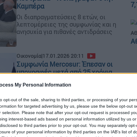
7,
Καμπέρα
Οι διαπραγματεύσεις 8 ετών, οι
λεπτομέρειες της συμφωνίας και η
ανησυχία για πιθανές αντιδράσεις
ΑΘ
Α
Οικονομία
|
17.01.2026 20:11
Συμφωνία Mercosur: Έπεσαν οι
υπογραφές μετά από 25 χρόνια
διαπραγματεύσεων - Τα επόμενα
ocess My Personal Information
βήματα
Η συμφωνία θα δημιουργήσει μια από
to opt-out of the sale, sharing to third parties, or processing of your per
τις μεγαλύτερες εμπορικές ζώνες
formation for targeted advertising by us, please use the below opt-out s
στον κόσμο, καλύπτοντας μια αγορά
r selection. Please note that after your opt-out request is processed y
eing interest-based ads based on personal information utilized by us or
περίπου 700 εκατομμυρίων
disclosed to third parties prior to your opt-out. You may separately opt-
καταναλωτών
losure of your personal information by third parties on the IAB’s list of