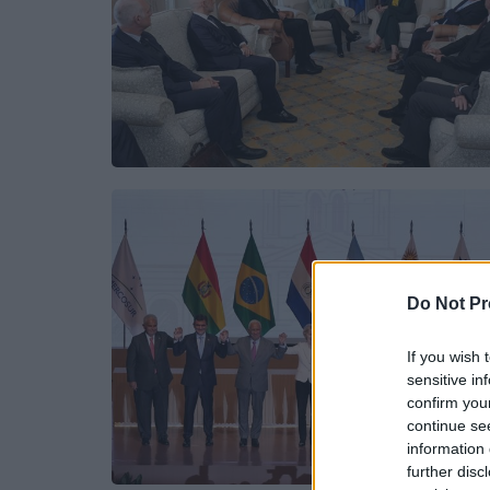
Do Not Pr
If you wish 
sensitive in
confirm you
continue se
information 
further disc