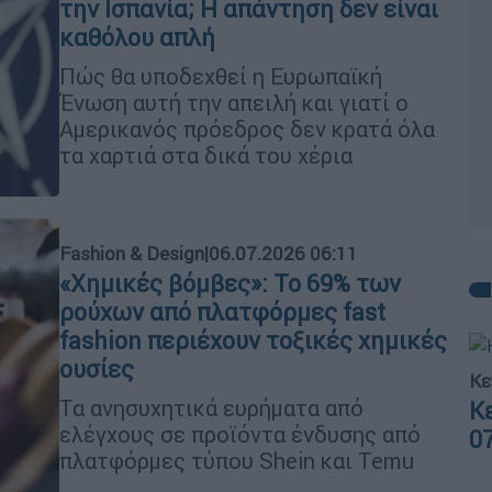
την Ισπανία; Η απάντηση δεν είναι
καθόλου απλή
Πώς θα υποδεχθεί η Ευρωπαϊκή
Ένωση αυτή την απειλή και γιατί ο
Αμερικανός πρόεδρος δεν κρατά όλα
τα χαρτιά στα δικά του χέρια
Fashion & Design
|
06.07.2026 06:11
«Χημικές βόμβες»: Το 69% των
ρούχων από πλατφόρμες fast
fashion περιέχουν τοξικές χημικές
ουσίες
Κε
Τα ανησυχητικά ευρήματα από
Κ
ελέγχους σε προϊόντα ένδυσης από
0
πλατφόρμες τύπου Shein και Temu