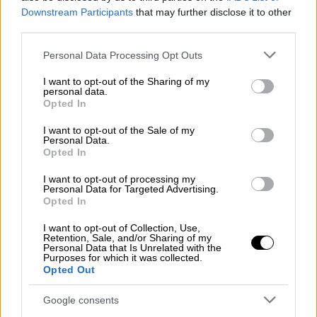
Downstream Participants
that may further disclose it to other
third parties.
Please note that this website/app uses one or more Google
Personal Data Processing Opt Outs
services and may gather and store information including but
not limited to your visit or usage behaviour. You may click to
I want to opt-out of the Sharing of my
personal data.
grant or deny consent to Google and its third-party tags to
Opted In
use your data for below specified purposes in below Google
consent section.
I want to opt-out of the Sale of my
Personal Data.
Opted In
I want to opt-out of processing my
Personal Data for Targeted Advertising.
Opted In
I want to opt-out of Collection, Use,
Retention, Sale, and/or Sharing of my
Personal Data that Is Unrelated with the
Purposes for which it was collected.
Opted Out
Google consents