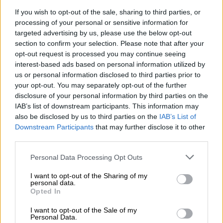
If you wish to opt-out of the sale, sharing to third parties, or
processing of your personal or sensitive information for
targeted advertising by us, please use the below opt-out
section to confirm your selection. Please note that after your
opt-out request is processed you may continue seeing
interest-based ads based on personal information utilized by
us or personal information disclosed to third parties prior to
your opt-out. You may separately opt-out of the further
disclosure of your personal information by third parties on the
IAB’s list of downstream participants. This information may
also be disclosed by us to third parties on the
IAB’s List of
Downstream Participants
that may further disclose it to other
Food & Drink
|
06.11.2024 22:19
third parties.
Ακόμη μια διάκριση: 22 ελληνικά τυριά
Please note that this website/app uses one or more Google
Personal Data Processing Opt Outs
ανάμεσα στα 100 καλύτερα στον κόσμο
services and may gather and store information including but
– Η λίστα του Taste Atlas
not limited to your visit or usage behaviour. You may click to
I want to opt-out of the Sharing of my
personal data.
grant or deny consent to Google and its third-party tags to
Τα ελληνικά τυριά που μπήκαν στην
Opted In
use your data for below specified purposes in below Google
κατάταξη
consent section.
I want to opt-out of the Sale of my
Personal Data.