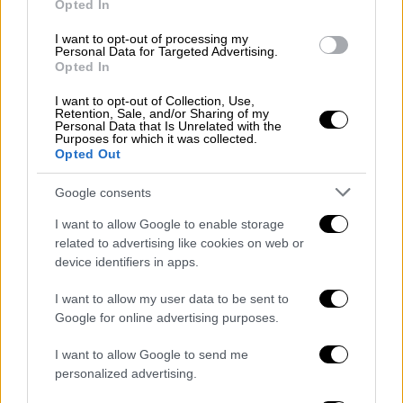
Opted In
I want to opt-out of processing my
Personal Data for Targeted Advertising.
Opted In
I want to opt-out of Collection, Use,
Retention, Sale, and/or Sharing of my
Personal Data that Is Unrelated with the
Purposes for which it was collected.
Opted Out
Google consents
I want to allow Google to enable storage
related to advertising like cookies on web or
device identifiers in apps.
Κόσμος
|
22.04.2024 14:27
I want to allow my user data to be sent to
Η λίστα με τα καλύτερα αεροδρόμια
Google for online advertising purposes.
στον κόσμο για το 2024 - Σε ποια θέση
I want to allow Google to send me
βρέθηκε το «Βενιζέλος»
personalized advertising.
Τα αεροδρόμια της Ντόχα και της