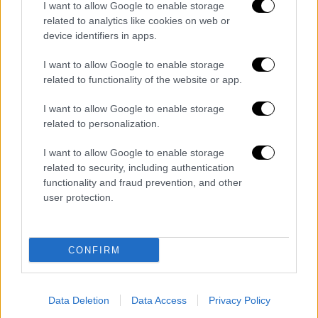
I want to allow Google to enable storage
Σιγκαπούρης κονταροχτυπιούνται τα
related to analytics like cookies on web or
τελευταία 4 χρόνια για την πρωτιά
device identifiers in apps.
I want to allow Google to enable storage
related to functionality of the website or app.
I want to allow Google to enable storage
related to personalization.
I want to allow Google to enable storage
related to security, including authentication
functionality and fraud prevention, and other
user protection.
CONFIRM
Food & Drink
|
30.03.2024 23:22
Data Deletion
Data Access
Privacy Policy
Κορυφαία συνταγή με αρνί τα παϊδάκια