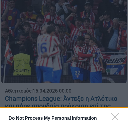
Αθλητισμός
|
15.04.2026 00:00
Champions League: Άντεξε η Ατλέτικο
και πήρε σπουδαία πρόκριση επί της
Μπάρτσα - Άλωσε ξανά το Άνφιλντ η
Do Not Process My Personal Information
Παρί