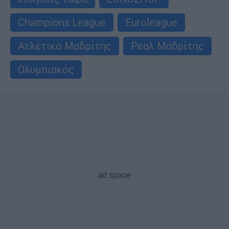
Champions League
Euroleague
Ατλέτικο Μαδρίτης
Ρεαλ Μαδρίτης
Ολυμπιακός