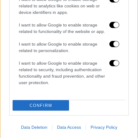
related to analytics like cookies on web or
device identifiers in apps.
Αθλητισμός
|
09.04.2026 00:01
I want to allow Google to enable storage
Champions League: Αέρας πρόκρισης
related to functionality of the website or app.
για Παρί Σεν Ζερμέν και Ατλέτικο
Μαδρίτης
I want to allow Google to enable storage
related to personalization.
Η Παρί νίκησε 2-0 τη Λίβερπουλ και η
Ατλέτικο άλωσε το Καμπ Νου επικρατώντας
I want to allow Google to enable storage
2-0 της Μπαρτσελόνα
related to security, including authentication
functionality and fraud prevention, and other
user protection.
CONFIRM
Data Deletion
Data Access
Privacy Policy