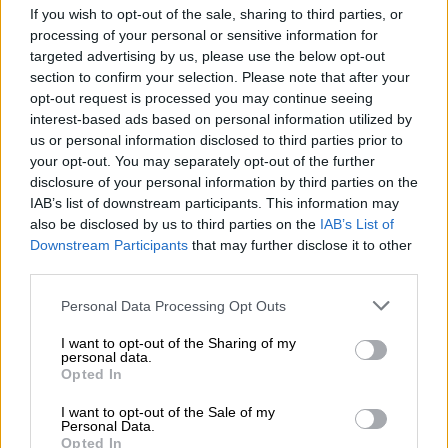
Γλυκιά ήττα για την Ατλέτικο στη Μαδρίτη,
If you wish to opt-out of the sale, sharing to third parties, or
νίκη ξανά με 2-0 για την Παρί επί της
processing of your personal or sensitive information for
Λίβερπουλ
targeted advertising by us, please use the below opt-out
section to confirm your selection. Please note that after your
opt-out request is processed you may continue seeing
interest-based ads based on personal information utilized by
us or personal information disclosed to third parties prior to
your opt-out. You may separately opt-out of the further
disclosure of your personal information by third parties on the
IAB’s list of downstream participants. This information may
also be disclosed by us to third parties on the
IAB’s List of
Downstream Participants
that may further disclose it to other
third parties.
Please note that this website/app uses one or more Google
Personal Data Processing Opt Outs
services and may gather and store information including but
not limited to your visit or usage behaviour. You may click to
I want to opt-out of the Sharing of my
personal data.
grant or deny consent to Google and its third-party tags to
Opted In
use your data for below specified purposes in below Google
consent section.
I want to opt-out of the Sale of my
Αθλητισμός
|
14.04.2026 10:36
Personal Data.
Opted In