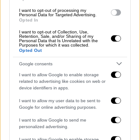
Champions League: Η ώρα της
ανατροπής για Λίβερπουλ και Μπάρτσα
I want to opt-out of processing my
Personal Data for Targeted Advertising.
ή θα σφραγίσουν τα εισιτήρια η Παρί και
Opted In
η Ατλέτικο
I want to opt-out of Collection, Use,
Στις 22.00 η σέντρα σε Λίβερπουλ και
Retention, Sale, and/or Sharing of my
Personal Data that Is Unrelated with the
Μαδρίτη
Purposes for which it was collected.
Opted Out
Google consents
I want to allow Google to enable storage
related to advertising like cookies on web or
device identifiers in apps.
I want to allow my user data to be sent to
Google for online advertising purposes.
I want to allow Google to send me
personalized advertising.
I want to allow Google to enable storage