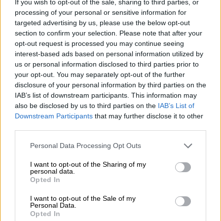
If you wish to opt-out of the sale, sharing to third parties, or
Λυδία Ξένου: «Χρυσή» στο Ευρωπαϊκό
processing of your personal or sensitive information for
Πρωτάθλημα Καράτε Νεανίδων
targeted advertising by us, please use the below opt-out
section to confirm your selection. Please note that after your
Η 14χρονη αθλήτρια, αδερφή του Διονύση
opt-out request is processed you may continue seeing
Ξένου κατέκτησε το χρυσό μετάλλιο
interest-based ads based on personal information utilized by
απέναντι στην Ολλανδή Μαμαντέους με 1-0
us or personal information disclosed to third parties prior to
your opt-out. You may separately opt-out of the further
disclosure of your personal information by third parties on the
IAB’s list of downstream participants. This information may
also be disclosed by us to third parties on the
IAB’s List of
Downstream Participants
that may further disclose it to other
third parties.
Please note that this website/app uses one or more Google
Personal Data Processing Opt Outs
services and may gather and store information including but
not limited to your visit or usage behaviour. You may click to
I want to opt-out of the Sharing of my
personal data.
grant or deny consent to Google and its third-party tags to
Opted In
use your data for below specified purposes in below Google
consent section.
I want to opt-out of the Sale of my
Personal Data.
Αθλητισμός
|
05.06.2021 19:45
Opted In