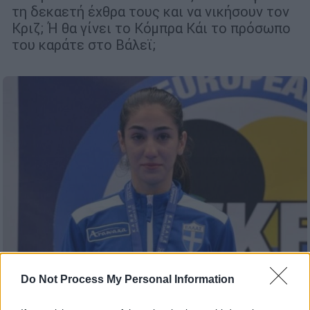
τη δεκαετή έχθρα τους και να νικήσουν τον
Κριζ; Ή θα γίνει το Κόμπρα Κάι το πρόσωπο
του καράτε στο Βάλεϊ;
Do Not Process My Personal Information
Αθλητισμός
|
21.08.2021 14:03