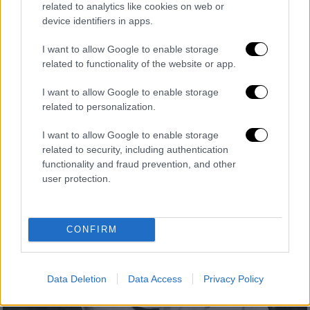
related to analytics like cookies on web or
device identifiers in apps.
Κόσμος
|
14.09.2020 14:07
I want to allow Google to enable storage
Ιαπωνία: O νέος πρωθυπουργός έχει
related to functionality of the website or app.
μαύρη ζώνη στο καράτε και κάθε πρωί
I want to allow Google to enable storage
κάνει 100 κοιλιακούς
related to personalization.
Ο Γιοσιχίντε Σούγκα είναι ο διάδοχος του
I want to allow Google to enable storage
απερχόμενου πρωθυπουργού της Ιαπωνίας,
related to security, including authentication
Σίνζο Άμπε
functionality and fraud prevention, and other
user protection.
CONFIRM
Data Deletion
Data Access
Privacy Policy