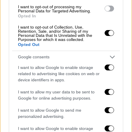
Ελενα Χατζηλιάδου στο OPEN: Υπήρχε
I want to opt-out of processing my
ομερτά στο ελληνικό καράτε - Τι
Personal Data for Targeted Advertising.
καταγγέλλει
Opted In
H παγκόσμια πρωταθλήτρια του καράτε,
I want to opt-out of Collection, Use,
Retention, Sale, and/or Sharing of my
Έλενα Χατζηλιάδου μίλησε για εκφοβισμούς
Personal Data that Is Unrelated with the
Purposes for which it was collected.
και απειλές στον χώρο του καράτε -
Opted Out
«Περίμενα 10 χρόνια αυτή τη στιγμή», τόνισε
Google consents
I want to allow Google to enable storage
related to advertising like cookies on web or
device identifiers in apps.
I want to allow my user data to be sent to
Google for online advertising purposes.
I want to allow Google to send me
personalized advertising.
I want to allow Google to enable storage