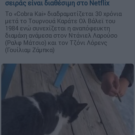
σειράς είναι διαθέσιμη στο Netflix
Το «Cobra Kai» διαδραματίζεται 30 χρόνια
μετά το Τουρνουά Καράτε Ολ Βάλεϊ του
1984 ενώ συνεχίζεται η αναπόφευκτη
διαμάχη ανάμεσα στον Ντάνιελ Λαρούσο
(Ραλφ Μάτσιο) και τον Τζόνι Λόρενς
(Γουίλιαμ Ζάμπκα)