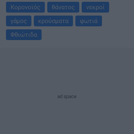
Κορονοϊός
θάνατος
νεκροί
γάμος
κρούσματα
φωτιά
Φθιώτιδα