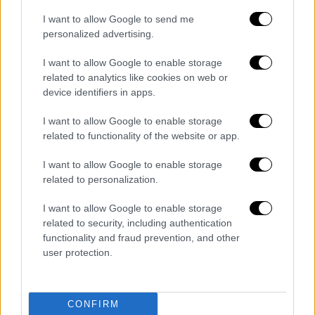
I want to allow Google to send me
personalized advertising.
Ελλάδα
|
22.03.2021 19:17
Κορονοϊός: 12 οι νεκροί στη Μαλεσίνα -
I want to allow Google to enable storage
Αρνητές και γάμος αύξησαν τα
related to analytics like cookies on web or
κρούσματα
device identifiers in apps.
Κατά το δήμαρχο Λοκρών, Αθανάσιο
I want to allow Google to enable storage
Ζεκεντέ, η Μαλεσίνα και το χωριό Καλοπόδι
related to functionality of the website or app.
μετρά μέχρι στιγμής δώδεκα νεκρούς, ενώ
I want to allow Google to enable storage
αυτήν τη στιγμή ξεπερνούν τους 50 οι
related to personalization.
άνθρωποι που νοσηλεύονται στα
νοσοκομεία της Λαμίας, του Βόλου και της
I want to allow Google to enable storage
Λάρισας, γεγονός που δημιουργεί έντονους
related to security, including authentication
φόβους ότι ο αριθμός των νεκρών θα
functionality and fraud prevention, and other
αυξηθεί
user protection.
CONFIRM