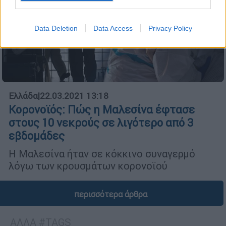
Data Deletion
Data Access
Privacy Policy
Ελλάδα
|
22.03.2021 13:18
Κορονοϊός: Πώς η Μαλεσίνα έφτασε
στους 10 νεκρούς σε λιγότερο από 3
εβδομάδες
Η Μαλεσίνα ήταν σε κόκκινο συναγερμό
λόγω των κρουσμάτων κορονοϊού
περισσότερα άρθρα
ΑΛΛΑ #TAGS