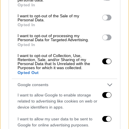
grant or deny consent to Google and its third-party tags to
Opted In
use your data for below specified purposes in below Google
consent section.
I want to opt-out of the Sale of my
Ελλάδα
|
23.03.2021 13:30
Personal Data.
Opted In
Μαλεσίνα: Πόλη φάντασμα με 13
θανάτους και 12 ασθενείς με κορονοϊό
I want to opt-out of processing my
Personal Data for Targeted Advertising.
στις ΜΕΘ
Opted In
Μακραίνει η λίστα με τους θανάτους από
I want to opt-out of Collection, Use,
κορονοϊό στη Μαλεσίνα - Γάμος και αρνητές
Retention, Sale, and/or Sharing of my
Personal Data that Is Unrelated with the
ευθύνονται για τη διασπορά στο χωριό
Purposes for which it was collected.
Opted Out
Google consents
I want to allow Google to enable storage
related to advertising like cookies on web or
device identifiers in apps.
I want to allow my user data to be sent to
Google for online advertising purposes.