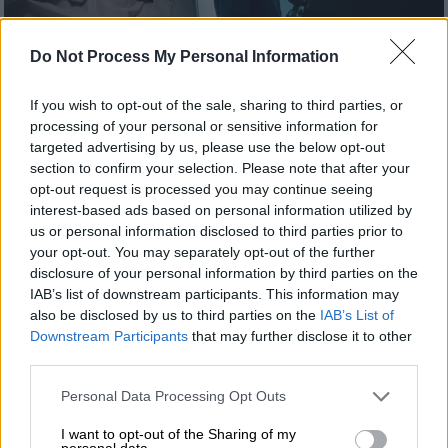
Do Not Process My Personal Information
If you wish to opt-out of the sale, sharing to third parties, or
Ελλάδα
|
25.03.2021 13:50
processing of your personal or sensitive information for
Μαλεσίνα: Aκόμα ένας θάνατος από
targeted advertising by us, please use the below opt-out
section to confirm your selection. Please note that after your
κορονοϊό - Στους 14 οι νεκροί
opt-out request is processed you may continue seeing
Το τελευταίο θύμα της πανδημίας είναι ένας
interest-based ads based on personal information utilized by
us or personal information disclosed to third parties prior to
72χρονος άνδρας
your opt-out. You may separately opt-out of the further
disclosure of your personal information by third parties on the
IAB’s list of downstream participants. This information may
also be disclosed by us to third parties on the
IAB’s List of
Downstream Participants
that may further disclose it to other
third parties.
Please note that this website/app uses one or more Google
Personal Data Processing Opt Outs
services and may gather and store information including but
not limited to your visit or usage behaviour. You may click to
I want to opt-out of the Sharing of my
personal data.