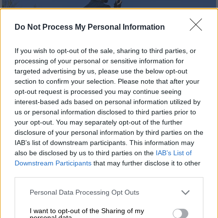
Do Not Process My Personal Information
If you wish to opt-out of the sale, sharing to third parties, or
processing of your personal or sensitive information for
targeted advertising by us, please use the below opt-out
section to confirm your selection. Please note that after your
opt-out request is processed you may continue seeing
Ελλάδα
|
09.06.2024 16:05
interest-based ads based on personal information utilized by
Υπό έλεγχο η φωτιά στη Νέα Αμφίπολη
us or personal information disclosed to third parties prior to
your opt-out. You may separately opt-out of the further
Σερρών
disclosure of your personal information by third parties on the
Από την πυρκαγιά δεν απειλήθηκαν
IAB’s list of downstream participants. This information may
also be disclosed by us to third parties on the
IAB’s List of
κατοικημένες περιοχές
Downstream Participants
that may further disclose it to other
third parties.
Please note that this website/app uses one or more Google
Personal Data Processing Opt Outs
services and may gather and store information including but
not limited to your visit or usage behaviour. You may click to
I want to opt-out of the Sharing of my
personal data.