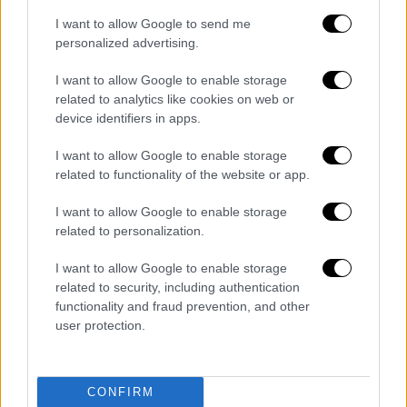
I want to allow Google to send me
personalized advertising.
I want to allow Google to enable storage
related to analytics like cookies on web or
device identifiers in apps.
I want to allow Google to enable storage
related to functionality of the website or app.
I want to allow Google to enable storage
related to personalization.
I want to allow Google to enable storage
Ελλάδα
|
24.10.2022 08:17
related to security, including authentication
Τροχαίο τα ξημερώματα στις Σέρρες-
functionality and fraud prevention, and other
Απεγκλωβίστηκε άνδρας από ΙΧ
user protection.
Η επιχείρηση έγινε με τη χρήση
διασωστικής σειράς ενώ συμμετείχαν τρεις
πυροσβέστες με ένα όχημα.
CONFIRM