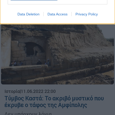
Data Deletion
Data Access
Privacy Policy
Ιστορία
|
11.06.2022 22:00
Tύμβος Καστά: Το ακριβό μυστικό που
έκρυβε ο τάφος της Αμφίπολης
Δεν υπάρχουν λόγια...