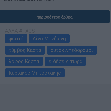
περισσότερα άρθρα
ΑΛΛΑ #TAGS
φωτιά
Λίνα Μενδώνη
τύμβος Καστά
αυτοκινητόδρομοι
λόφος Καστά
ειδήσεις τώρα
Κυριάκος Μητσοτάκης