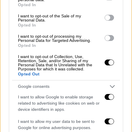
grant or deny consent to Google and its third-party tags to
Opted In
use your data for below specified purposes in below Google
consent section.
I want to opt-out of the Sale of my
Personal Data.
Opted In
I want to opt-out of processing my
Personal Data for Targeted Advertising.
Opted In
I want to opt-out of Collection, Use,
Retention, Sale, and/or Sharing of my
Personal Data that Is Unrelated with the
Purposes for which it was collected.
Ελλάδα
|
20.07.2023 11:11
Opted Out
Ακόμα μία κτηνωδία: Πυροβόλησε και
σκότωσε εν ψυχρώ σκύλο με καραμπίνα
Google consents
Το άτυχο ζώο φέρεται να είχε επιτεθεί σε
I want to allow Google to enable storage
ένα κοριτσάκι τις προηγούμενες ημέρες, με
related to advertising like cookies on web or
device identifiers in apps.
αποτέλεσμα να το τραυματίσει
I want to allow my user data to be sent to
Google for online advertising purposes.